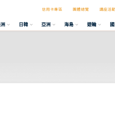
信用卡專區
團體總覽
講座活
美洲
日韓
亞洲
海島
遊輪
國