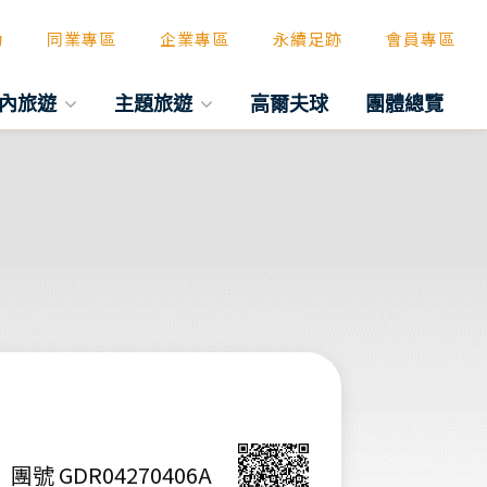
動
同業專區
企業專區
永續足跡
會員專區
內旅遊
主題旅遊
高爾夫球
團體總覽
團號 GDR04270406A