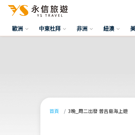
歐洲
中東杜拜
非洲
紐澳
首頁
3晚_周二出發 普吉島海上遊