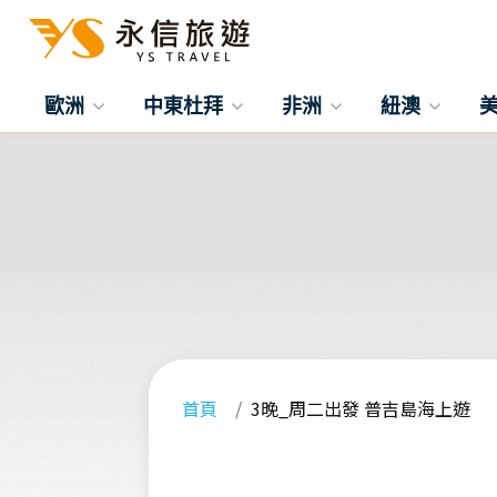
歐洲
中東杜拜
非洲
紐澳
首頁
3晚_周二出發 普吉島海上遊