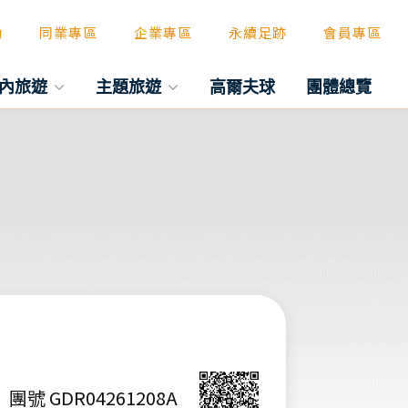
動
同業專區
企業專區
永續足跡
會員專區
內旅遊
主題旅遊
高爾夫球
團體總覽
團號 GDR04261208A