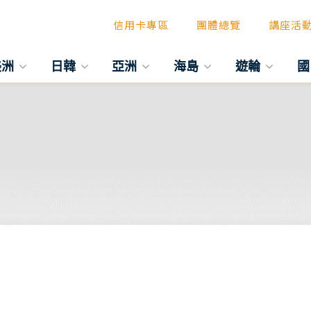
信用卡專區
團體總覽
講座活
美洲
日韓
亞洲
海島
遊輪
國