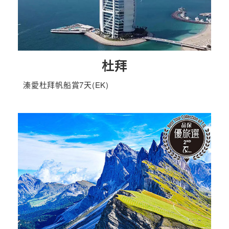
杜拜
溱愛杜拜帆船賞7天(EK)