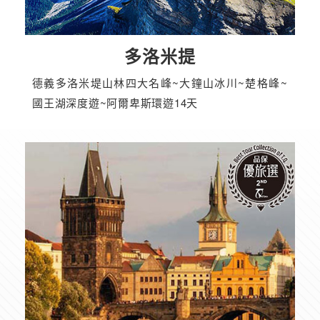
多洛米提
德義多洛米堤山林四大名峰~大鐘山冰川~楚格峰~
國王湖深度遊~阿爾卑斯環遊14天