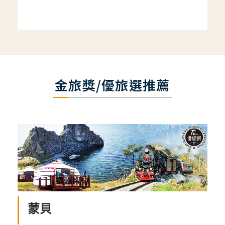
金旅獎/優旅選推薦
蒙貝