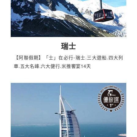
瑞士
【阿聯假期】「士」在必行-瑞士.三大遊船.四大列
車.五大名峰.六大健行.米推饗宴14天