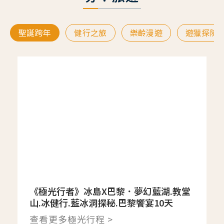
聖誕跨年
健行之旅
樂齡漫遊
遊獵探險
《極光行者》冰島X巴黎．夢幻藍湖.教堂
山.冰健行.藍冰洞探秘.巴黎饗宴10天
查看更多極光行程 >