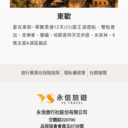
東歐
愛在東歐~華麗奧捷12天(CI)國王湖遊船、雙點進
出、音樂會、鹽礦、哈斯達特天空步道、米其林、6
晚五星&湖區飯店
旅行業責任保險說明
隱私權政策
社群總覽
永信旅行社股份有限公司
交觀綜220700
品保協會會員北0738號