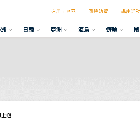
信用卡專區
團體總覽
講座活
美洲
日韓
亞洲
海島
遊輪
國
海上遊