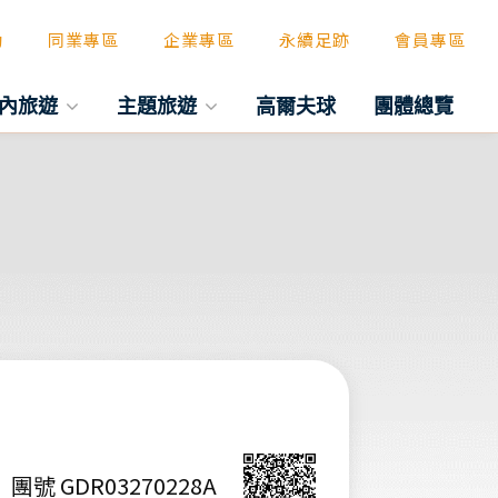
動
同業專區
企業專區
永續足跡
會員專區
內旅遊
主題旅遊
高爾夫球
團體總覽
團號 GDR03270228A