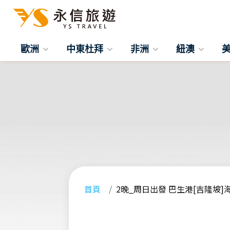
歐洲
中東杜拜
非洲
紐澳
首頁
2晚_周日出發 巴生港[吉隆坡]