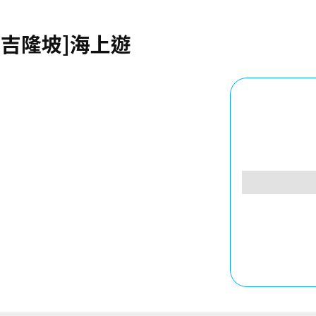
[吉隆坡]海上遊