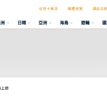
信用卡專區
團體總覽
講座活
美洲
日韓
亞洲
海島
遊輪
國
海上遊