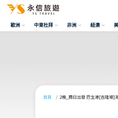
歐洲
中東杜拜
非洲
紐澳
首頁
2晚_周日出發 巴生港[吉隆坡]