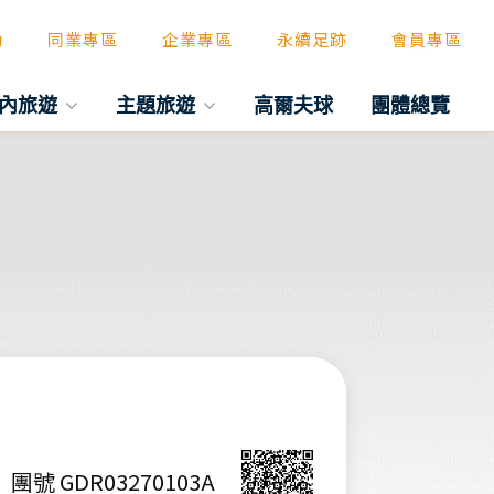
動
同業專區
企業專區
永續足跡
會員專區
內旅遊
主題旅遊
高爾夫球
團體總覽
團號 GDR03270103A