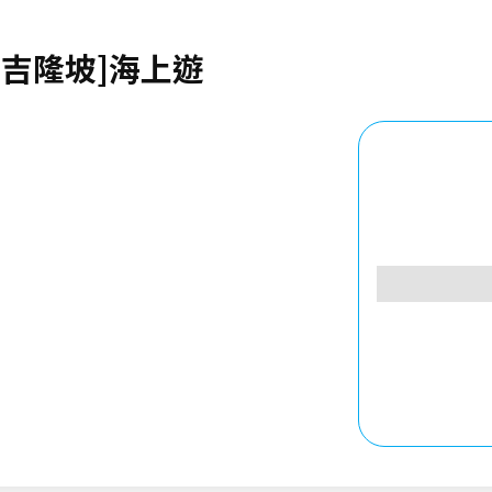
[吉隆坡]海上遊