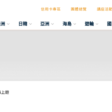
信用卡專區
團體總覽
講座活
美洲
日韓
亞洲
海島
遊輪
國
海上遊