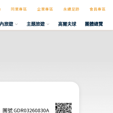
動
同業專區
企業專區
永續足跡
會員專區
內旅遊
主題旅遊
高爾夫球
團體總覽
團號 GDR03260830A