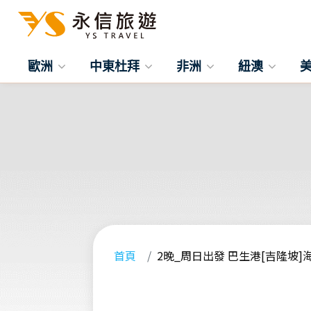
歐洲
中東杜拜
非洲
紐澳
首頁
2晚_周日出發 巴生港[吉隆坡]