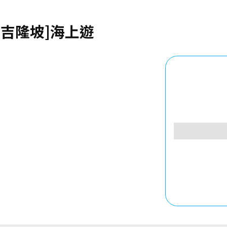
[吉隆坡]海上遊