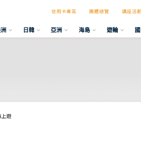
信用卡專區
團體總覽
講座活
美洲
日韓
亞洲
海島
遊輪
國
海上遊