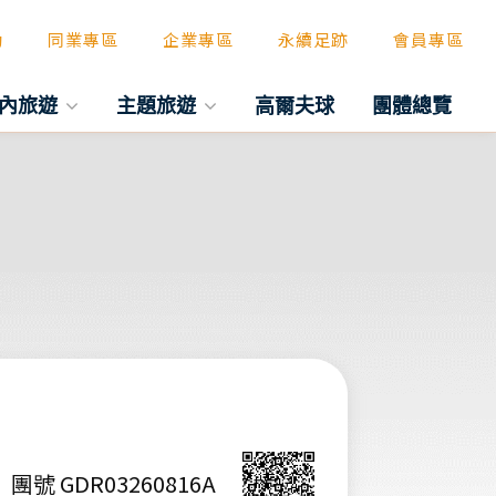
動
同業專區
企業專區
永續足跡
會員專區
內旅遊
主題旅遊
高爾夫球
團體總覽
團號 GDR03260816A