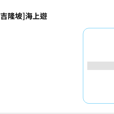
[吉隆坡]海上遊