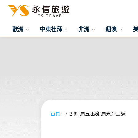
歐洲
中東杜拜
非洲
紐澳
首頁
2晚_周五出發 周末海上遊