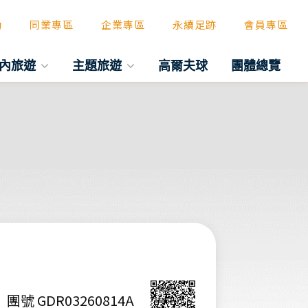
動
同業專區
企業專區
永續足跡
會員專區
內旅遊
主題旅遊
高爾夫球
團體總覽
團號 GDR03260814A