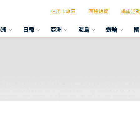
信用卡專區
團體總覽
講座活
美洲
日韓
亞洲
海島
遊輪
國