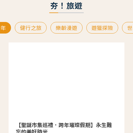
夯！旅遊
跨年
健行之旅
樂齡漫遊
遊獵探險
世
【聖誕市集巡禮．跨年璀璨假期】永生難
忘的美好時光