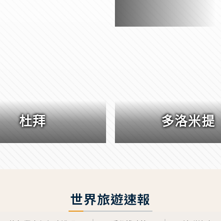
杜拜
多洛米提
世界旅遊速報