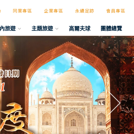
動
同業專區
企業專區
永續足跡
會員專區
內旅遊
主題旅遊
高爾夫球
團體總覽
往後