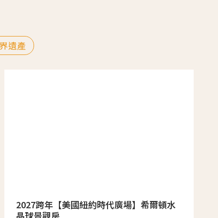
界遺產
2027跨年【美國紐約時代廣場】希爾頓水
晶球景觀房