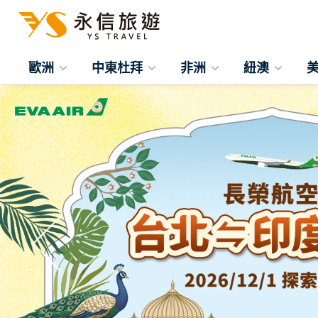
歐洲
中東杜拜
非洲
紐澳
往前