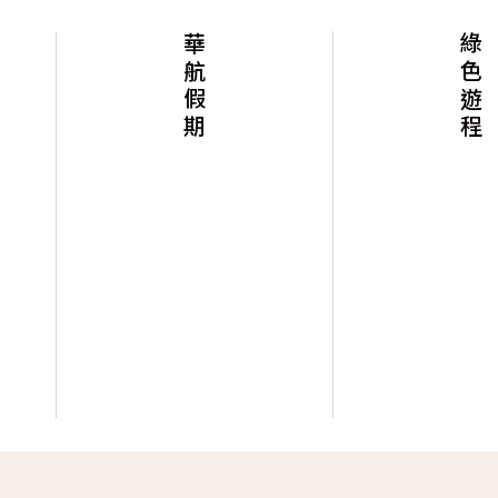
華航假期
綠色遊程