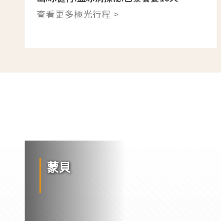
查看更多極光行程 >
蒙貝