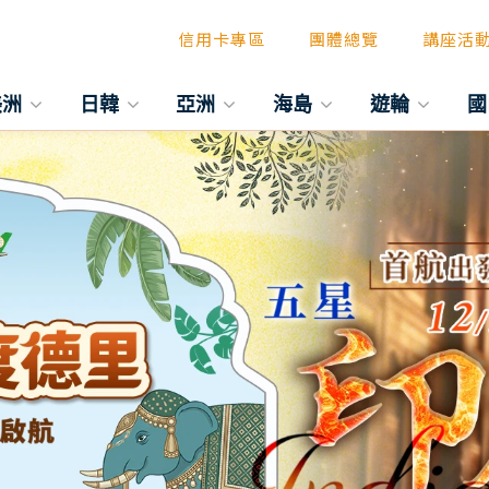
信用卡專區
團體總覽
講座活
美洲
日韓
亞洲
海島
遊輪
國