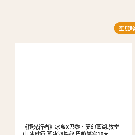
聖誕
《極光行者》冰島X巴黎．夢幻藍湖.教堂
山.冰健行.藍冰洞探秘.巴黎饗宴10天