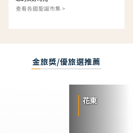
查看各國聖誕市集 >
金旅獎/優旅選推薦
花東