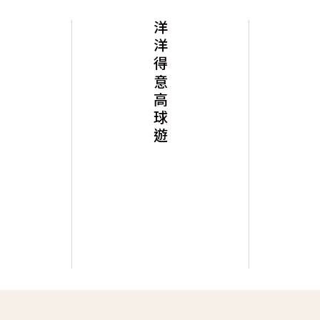
洋洋得意高球遊
蜜月行程