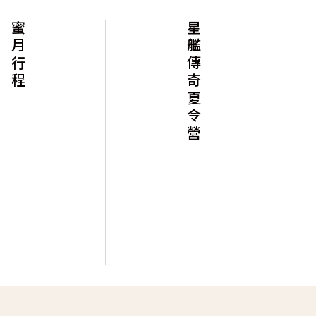
星艦傳奇夏令營
神采飛羊