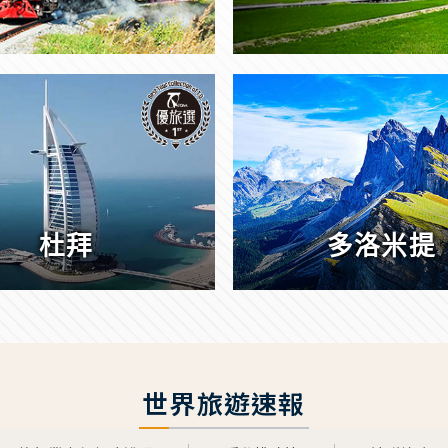
杜拜
多洛米提
世界旅遊速報