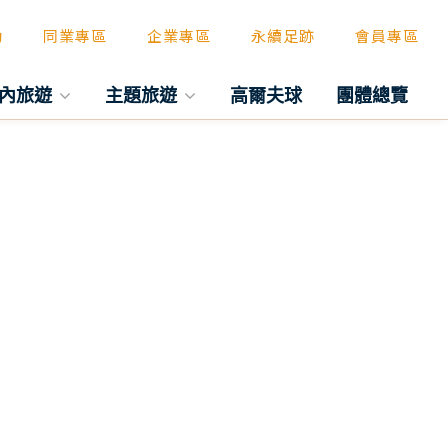
動
同業專區
企業專區
永續足跡
會員專區
內旅遊
主題旅遊
高爾夫球
團體總覽
往後