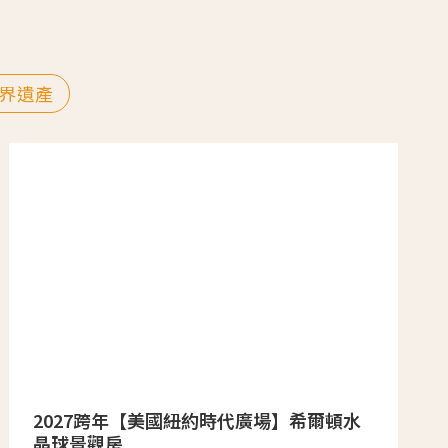
界遺產
2027跨年【美國紐約時代廣場】希爾頓水
晶球景觀房