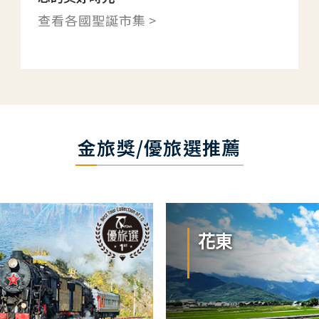
查看各國聖誕市集 >
金旅獎/優旅選推薦
花東