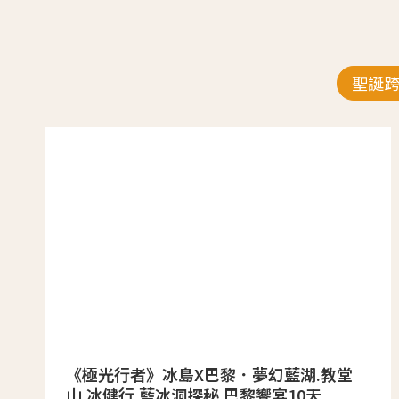
聖誕
《極光行者》冰島X巴黎．夢幻藍湖.教堂
山.冰健行.藍冰洞探秘.巴黎饗宴10天