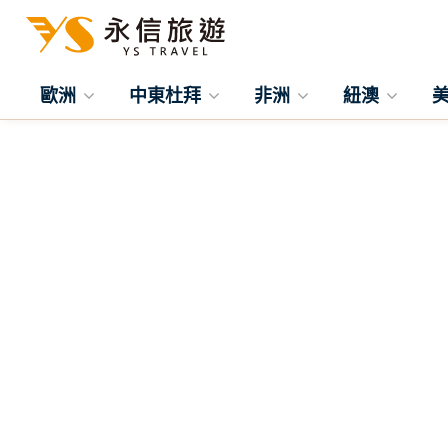
歐洲
中東杜拜
非洲
紐澳
往前