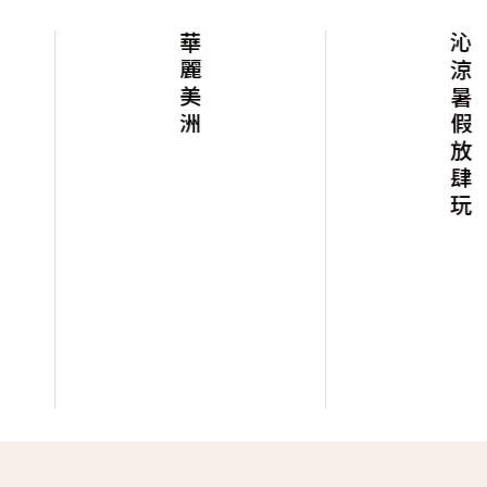
華麗美洲
沁涼暑假放肆玩