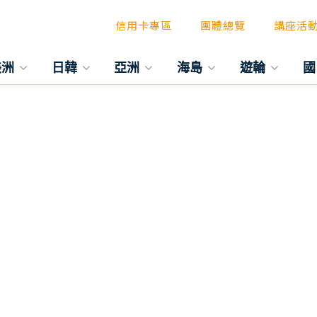
信用卡專區
團體總覽
講座活
美洲
日韓
亞洲
海島
遊輪
國