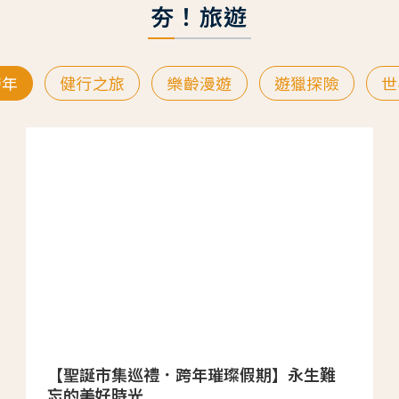
夯！旅遊
跨年
健行之旅
樂齡漫遊
遊獵探險
世
【聖誕市集巡禮．跨年璀璨假期】永生難
忘的美好時光