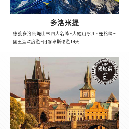
多洛米提
德義多洛米堤山林四大名峰~大鐘山冰川~楚格峰~
國王湖深度遊~阿爾卑斯環遊14天