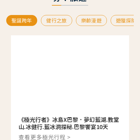
聖誕跨年
健行之旅
樂齡漫遊
遊獵探險
《極光行者》冰島X巴黎．夢幻藍湖.教堂
山.冰健行.藍冰洞探秘.巴黎饗宴10天
查看更多極光行程 >