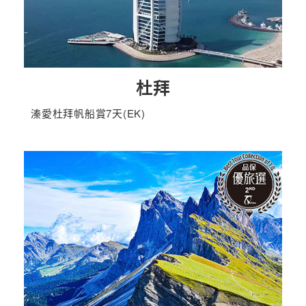
杜拜
溱愛杜拜帆船賞7天(EK)