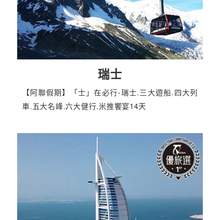
瑞士
【阿聯假期】「士」在必行-瑞士.三大遊船.四大列
車.五大名峰.六大健行.米推饗宴14天