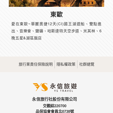
東歐
愛在東歐~華麗奧捷12天(CI)國王湖遊船、雙點進
出、音樂會、鹽礦、哈斯達特天空步道、米其林、6
晚五星&湖區飯店
旅行業責任保險說明
隱私權政策
社群總覽
永信旅行社股份有限公司
交觀綜220700
品保協會會員北0738號