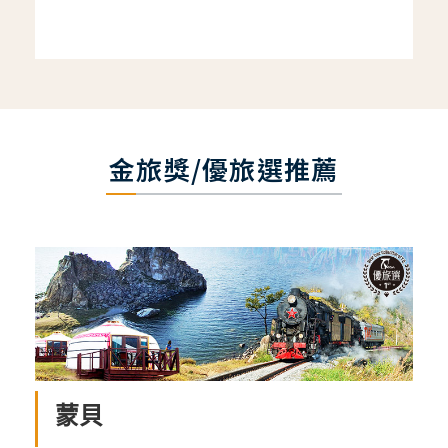
金旅獎/優旅選推薦
蒙貝