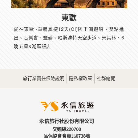
東歐
愛在東歐~華麗奧捷12天(CI)國王湖遊船、雙點進
出、音樂會、鹽礦、哈斯達特天空步道、米其林、6
晚五星&湖區飯店
旅行業責任保險說明
隱私權政策
社群總覽
永信旅行社股份有限公司
交觀綜220700
品保協會會員北0738號