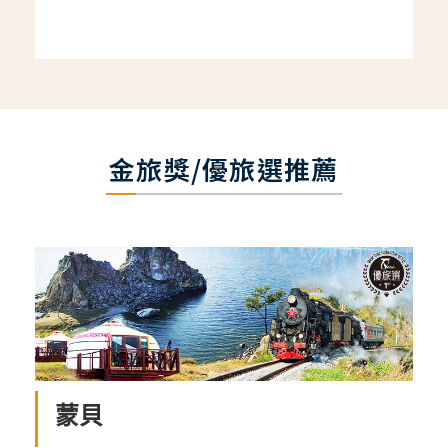
金旅獎/優旅選推薦
蒙貝