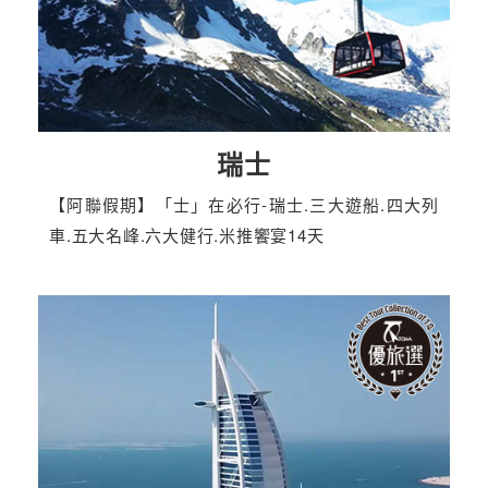
瑞士
【阿聯假期】「士」在必行-瑞士.三大遊船.四大列
車.五大名峰.六大健行.米推饗宴14天