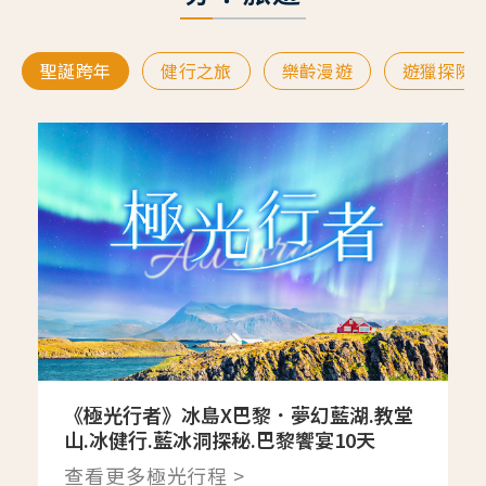
聖誕跨年
健行之旅
樂齡漫遊
遊獵探險
《極光行者》冰島X巴黎．夢幻藍湖.教堂
山.冰健行.藍冰洞探秘.巴黎饗宴10天
查看更多極光行程 >