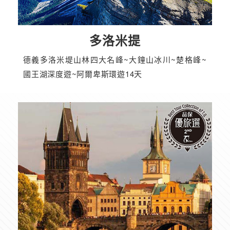
多洛米提
德義多洛米堤山林四大名峰~大鐘山冰川~楚格峰~
國王湖深度遊~阿爾卑斯環遊14天