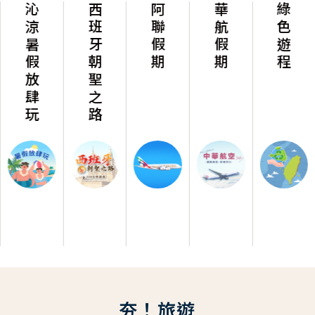
沁涼暑假放肆玩
西班牙朝聖之路
阿聯假期
華航假期
綠色遊程
夯！旅遊