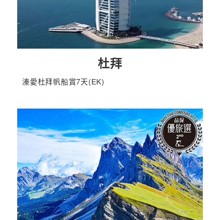
杜拜
溱愛杜拜帆船賞7天(EK)