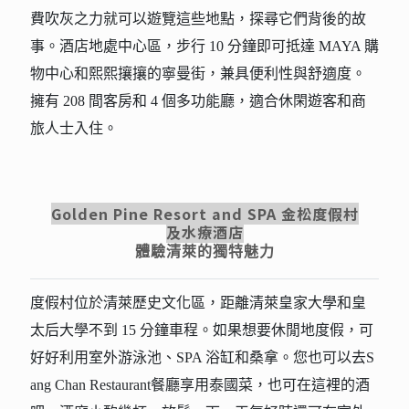
費吹灰之力就可以遊覽這些地點，探尋它們背後的故
事。酒店地處中心區，步行 10 分鐘即可抵達 MAYA 購
物中心和熙熙攘攘的寧曼街，兼具便利性與舒適度。
擁有 208 間客房和 4 個多功能廳，適合休閑遊客和商
旅人士入住。
Golden Pine Resort and SPA 金松度假村
及水療酒店
體驗清萊的獨特魅力
度假村位於清萊歷史文化區，距離清萊皇家大學和皇
太后大學不到 15 分鐘車程。如果想要休閒地度假，可
好好利用室外游泳池、SPA 浴缸和桑拿。您也可以去S
ang Chan Restaurant餐廳享用泰國菜，也可在這裡的酒