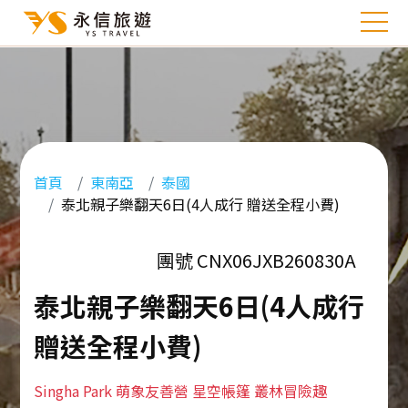
首頁
東南亞
泰國
泰北親子樂翻天6日(4人成行 贈送全程小費)
團號 CNX06JXB260830A
泰北親子樂翻天6日(4人成行
贈送全程小費)
Singha Park 萌象友善營 星空帳篷 叢林冒險趣