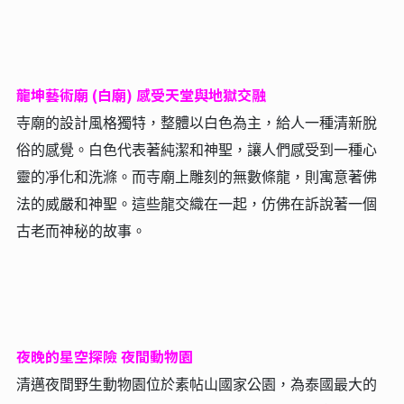
龍坤藝術廟 (白廟) 感受天堂與地獄交融
寺廟的設計風格獨特，整體以白色為主，給人一種清新脫
俗的感覺。白色代表著純潔和神聖，讓人們感受到一種心
靈的凈化和洗滌。而寺廟上雕刻的無數條龍，則寓意著佛
法的威嚴和神聖。這些龍交織在一起，仿佛在訴說著一個
古老而神秘的故事。
夜晚的星空探險 夜間動物園
清邁夜間野生動物園位於素帖山國家公園，為泰國最大的