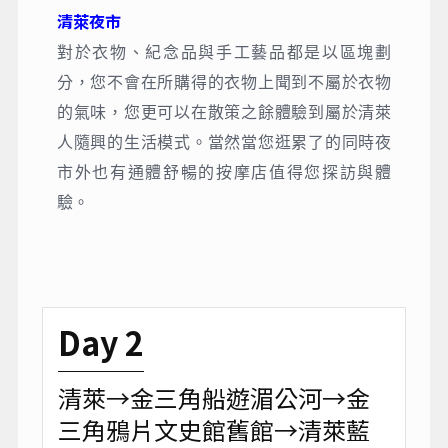
清萊夜市
對於衣物、紀念品與手工藝品都是以區塊劃
分，您不會在所購得的衣物上聞到不屬於衣物
的氣味，您更可以在散策之餘體驗到屬於清萊
人隨興的生活模式。當然當您逛累了的同時夜
市外也有通體舒暢的按摩店值得您探訪與體
驗。
Day 2
清萊→金三角船遊湄公河→金
三角鴉片文史館舊館→清萊藍