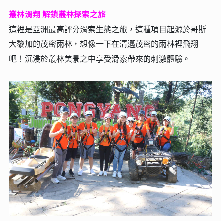
叢林滑翔 解鎖叢林探索之旅
這裡是亞洲最高評分滑索生態之旅，這種項目起源於哥斯
大黎加的茂密雨林，想像一下在清邁茂密的雨林裡飛翔
吧！沉浸於叢林美景之中享受滑索帶來的刺激體驗。