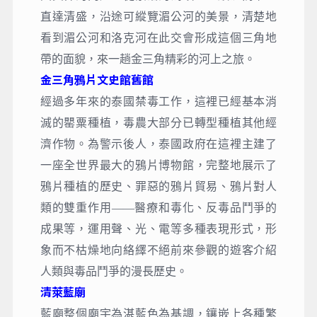
直達清盛，沿途可縱覽湄公河的美景，清楚地
看到湄公河和洛克河在此交會形成這個三角地
帶的面貌，來一趟金三角精彩的河上之旅。
金三角鴉片文史館舊館
經過多年來的泰國禁毒工作，這裡已經基本消
滅的罌粟種植，毒農大部分已轉型種植其他經
濟作物。為警示後人，泰國政府在這裡主建了
一座全世界最大的鴉片博物館，完整地展示了
鴉片種植的歷史、罪惡的鴉片貿易、鴉片對人
類的雙重作用——醫療和毒化、反毒品鬥爭的
成果等，運用聲、光、電等多種表現形式，形
象而不枯燥地向絡繹不絕前來參觀的遊客介紹
人類與毒品鬥爭的漫長歷史。
清萊藍廟
藍廟整個廟宇為湛藍色為基調，鑲嵌上各種繁