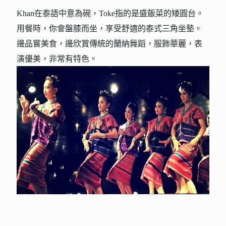
Khan在泰語中意為碗，Toke指的是盛飯菜的矮圓台。
用餐時，你會盤膝而坐，享受舒適的泰式三角坐墊。
邊品嘗美食，邊欣賞傳統的蘭納舞蹈，服飾華麗，表
演優美，非常有特色。