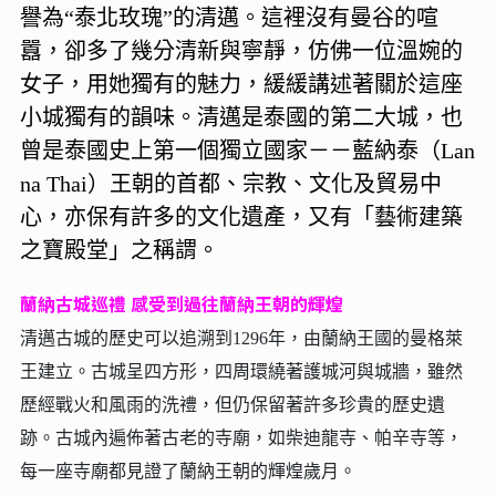
譽為“泰北玫瑰”的清邁。這裡沒有曼谷的喧
囂，卻多了幾分清新與寧靜，仿佛一位溫婉的
女子，用她獨有的魅力，緩緩講述著關於這座
小城獨有的韻味。清邁是泰國的第二大城，也
曾是泰國史上第一個獨立國家－－藍納泰（Lan
na Thai）王朝的首都、宗教、文化及貿易中
心，亦保有許多的文化遺產，又有「藝術建築
之寶殿堂」之稱謂。
蘭納古城巡禮 感受到過往蘭納王朝的輝煌
清邁古城的歷史可以追溯到1296年，由蘭納王國的曼格萊
王建立。古城呈四方形，四周環繞著護城河與城牆，雖然
歷經戰火和風雨的洗禮，但仍保留著許多珍貴的歷史遺
跡。古城內遍佈著古老的寺廟，如柴迪龍寺、帕辛寺等，
每一座寺廟都見證了蘭納王朝的輝煌歲月。