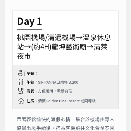
Day 1
桃園機場/清邁機場→溫泉休息
站→(約4H)龍坤藝術廟→清萊
夜市
早餐
：
午餐
：SIRIPANNA自助餐 B.200
晚餐
：方便逛街，敬請自理
住宿
：清萊Golden Pine Resort 或同等級
帶著輕鬆愉快的渡假心情，集合於機場由專人
協辦出境手續後，搭乘客機飛往文化薈萃泰國