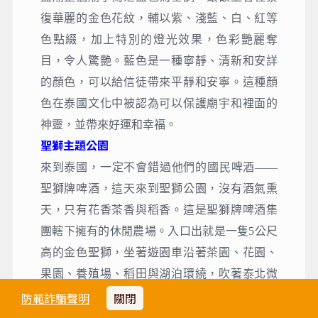
復華麗的金色花紋，輔以紫、淺藍、白、紅等
色點綴，加上特別的燈光效果，色彩艷麗奪
目，令人驚艷。藍色是一種寧靜、清新和安詳
的顏色，可以給信徒帶來平靜和安寧。這種顏
色在泰國文化中被認為可以保護廟宇和裡面的
神靈，並帶來好運和幸福。
聖獅主題公園
來到泰國，一定不會錯過他們的國民啤酒——
聖獅牌啤酒，這天來到聖獅公園，沒有酒氣熏
天，只有花香茶香與稻香。這是聖獅牌啤酒集
團轄下擁有的休閒農場。入口出就是一隻5公尺
高的金色聖獅，坐著遊園車沿著茶園、花園、
果園、養殖場、稻田與湖泊環繞，吹著泰北微
醺微涼的風，欣賞不同品種的花卉，和長頸鹿
防範詐騙聲明
關閉
斑馬打招呼，再到茶園喝一杯農園種植茶。