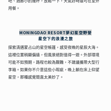
吧、酒廊小酌幾杯，放鬆一下，天氣好時還可在室外
用餐。
MONINGDAO RESORT夢幻星空野營
星空下的浪漫之旅
探索清邁蒙占山的星空帳篷，感受夜晚的星辰大海。
這裡位置稍顯偏遠，但風景絕對值得一遊。外部環境
可能不如預期，路程也較為艱難，不建議攜帶大型行
李箱。如果你不介意這些小瑕疵，晚上躺在床上仰望
星空，那種感覺簡直太美妙了。