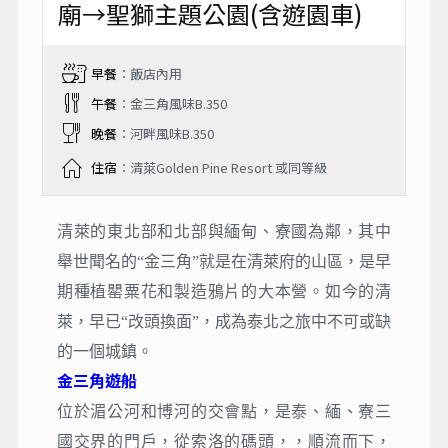
廟→聖獅主題公園(含遊園車)
早餐
：飯店內用
午餐
：金三角風味B.350
晚餐
：河畔風味B.350
住宿
：清萊Golden Pine Resort 或同等級
清萊的東北部和北部與緬甸、寮國為鄰，其中
舉世聞名的“金三角”就是在清萊府的山區，是早
期種植罌粟花和製造鴉片的大本營。如今的清
萊，早已“改頭換面”，成為泰北之旅中不可或缺
的一個城鎮。
金三角遊船
位於湄公河和博河的交會點，是泰、緬、寮三
國交界的門戶，從索洛的碼頭，，順流而下，