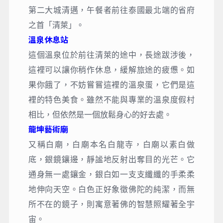
第二大城清邁，午餐者前往泰國最北端的省府
之首「清萊」。
溫泉休息站
這個溫泉位於前往清萊的途中，長途跋涉後，
這裡可以讓你稍作休息，緩解旅途的疲憊。如
果你餓了，不妨嘗嘗這裡的溫泉蛋，它們是這
裡的特色美食。雖然不能與專業的溫泉度假村
相比，但依然是一個放鬆身心的好去處。
龍坤藝術廟
又稱白廟，白廟本名白龍寺，白廟以素白做
底，銀鏡鑲邊，靜謐地反射出奪目的光芒。它
通身無一處鑲金，銀白如一支支纖纖的手柔柔
地伸向天空。白色正好象徵佛陀的純潔，而無
所不在的鏡子，則寓意著佛的智慧照耀著全宇
宙。