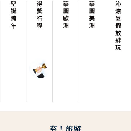
聖誕跨年
得獎行程
華麗歐洲
華麗美洲
沁涼暑假放肆玩
夯！旅遊