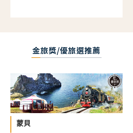
金旅獎/優旅選推薦
蒙貝