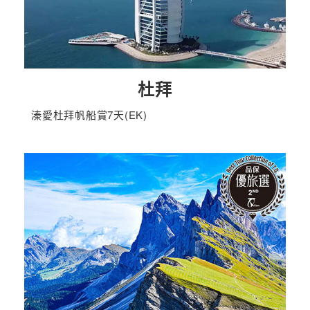
杜拜
溱愛杜拜帆船賞7天(EK)