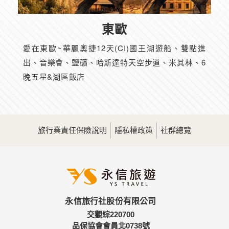
東歐
愛在東歐~華麗奧捷12天(CI)國王湖遊船、雙點進
出、音樂會、鹽礦、哈斯達特天空步道、米其林、6
晚五星&湖區飯店
旅行業責任保險說明
隱私權政策
社群總覽
永信旅行社股份有限公司
交觀綜220700
品保協會會員北0738號