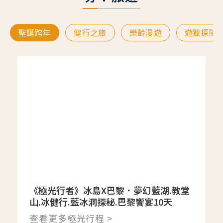
聖誕跨年
健行之旅
樂齡漫遊
遊獵探險
《極光行者》冰島X巴黎．夢幻藍湖.教堂
山.冰健行.藍冰洞探秘.巴黎饗宴10天
查看更多極光行程 >