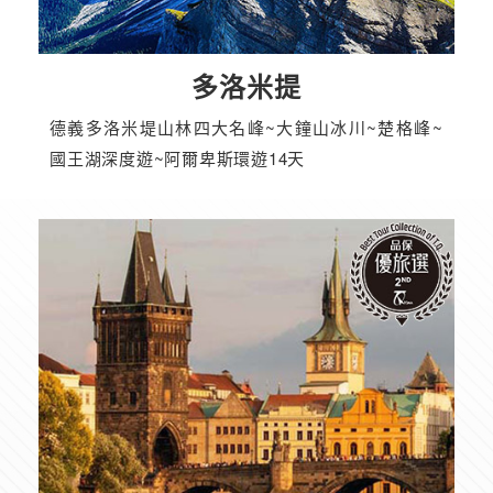
多洛米提
德義多洛米堤山林四大名峰~大鐘山冰川~楚格峰~
國王湖深度遊~阿爾卑斯環遊14天