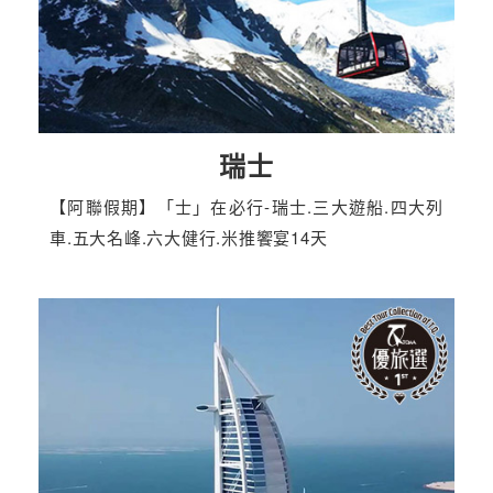
瑞士
【阿聯假期】「士」在必行-瑞士.三大遊船.四大列
車.五大名峰.六大健行.米推饗宴14天