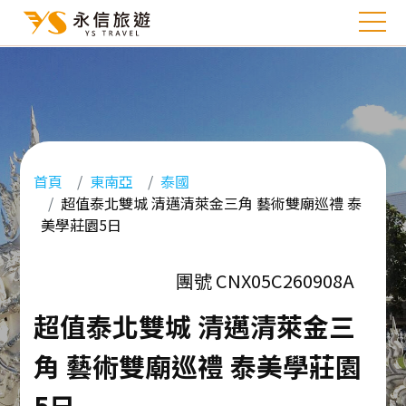
首頁
東南亞
泰國
超值泰北雙城 清邁清萊金三角 藝術雙廟巡禮 泰
美學莊園5日
團號 CNX05C260908A
超值泰北雙城 清邁清萊金三
角 藝術雙廟巡禮 泰美學莊園
5日