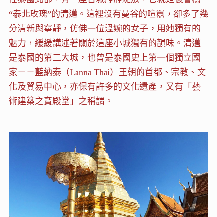
“泰北玫瑰”的清邁。這裡沒有曼谷的喧囂，卻多了幾
分清新與寧靜，仿佛一位溫婉的女子，用她獨有的
魅力，緩緩講述著關於這座小城獨有的韻味。清邁
是泰國的第二大城，也曾是泰國史上第一個獨立國
家－－藍納泰（Lanna Thai）王朝的首都、宗教、文
化及貿易中心，亦保有許多的文化遺產，又有「藝
術建築之寶殿堂」之稱謂。