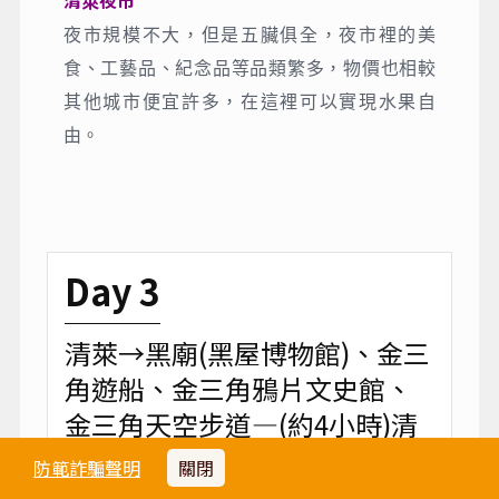
翠峰茶園
翠峰茶園坐落在清萊市區外的山區，占地面積
廣闊。連綿起伏的茶山，翠綠的茶樹像梯田一
樣排列，構成了一幅絕美的田園畫捲。置身其
中，仿佛進入了另一個世界，讓人心曠神怡。
在翠峰茶園，不僅可以欣賞到絕美的自然風
光，還能品嘗到各種與茶相關的飲品和甜點。
清萊夜市
夜市規模不大，但是五臟俱全，夜市裡的美
食、工藝品、紀念品等品類繁多，物價也相較
其他城市便宜許多，在這裡可以實現水果自
由。
防範詐騙聲明
關閉