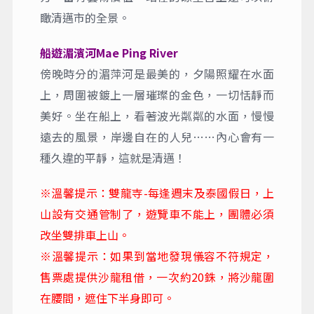
清邁古城最高的建築。
雙龍寺(含纜車)
雙龍寺坐落於素貼山上，由蘭娜王朝第六代國
王建於公元1383年，當時得到了一顆佛主舍利
子，為尋找供奉地點，便將舍利子放在白象的
背上，任由其尋找供奉捨地點，白象登上素貼
山，走到現址趴下，就此建塔供奉舍利子，台
階兩旁一雙七頭巨龍坐臥，昂首挺胸，目視前
方，富有藝術價值，站在的瞭望台上還可以俯
瞰清邁市的全景。
船遊湄濱河Mae Ping River
傍晚時分的湄萍河是最美的，夕陽照耀在水面
上，周圍被鍍上一層璀璨的金色，一切恬靜而
美好。坐在船上，看著波光粼粼的水面，慢慢