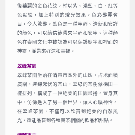
龍坤藝術廟(白廟) Wat Rong Khun
白廟本名白龍寺，白廟以素白做底，銀鏡鑲
邊，靜謐地反射出奪目的光芒。它通身無一處
鑲金，銀白如一支支纖纖的手 柔柔地伸向天
空。白色正好象徵佛陀的純潔，而無所不在的
鏡子，則寓意著佛的智慧照耀著全宇宙。
藍廟Wat Rong Suea Ten
藍廟整個廟宇為湛藍色為基調，鑲嵌上各種繁
復華麗的金色花紋，輔以紫、淺藍、白、紅等
色點綴，加上特別的燈光效果，色彩艷麗奪
目，令人驚艷。藍色是一種寧靜、清新和安詳
的顏色，可以給信徒帶來平靜和安寧。這種顏
色在泰國文化中被認為可以保護廟宇和裡面的
神靈，並帶來好運和幸福。