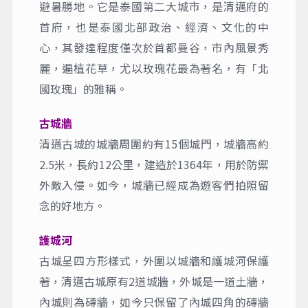
車)、船遊湄濱河
早餐
：機上簡餐
午餐
：米其林推薦虹橋餐廳B.350
晚餐
：The Banyan Riverhouse 泰式晚餐B.650
住宿
：BRIQUE HOTEL 或 Baisirimaya Hotel 或同等
級
清邁是泰國的高原城市，氣候涼爽，是著名的
避暑勝地。它是泰國第二大城市，是清邁府的
首府，也是泰國北部政治、經濟、文化的中
心，其發達程度僅次於首都曼谷，市內風景秀
麗，遍植花草，尤以玫瑰花最為著名，有「北
國玫瑰」的雅稱。