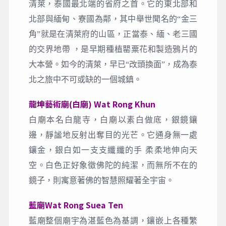
清邁—(約4小時)清萊→龍坤藝
術廟(白廟)、藍廟、翠峰茶園、
清萊夜市
早餐
：飯店內用
午餐
：泰式自助餐
晚餐
：蓮花餐廳豬腳饅頭 B.250
住宿
：清萊Golden Pine Resort and SPA 或同等級
清萊，泰國最北端的省府之首。它的東北部和
北部與緬甸、寮國為鄰，其中舉世聞名的“金三
角”就是在清萊府的山區，正當泰、緬、老三國
的交界地帶 ，是早期種植罌粟花和製造鴉片的
大本營。如今的清萊，早已“改頭換面”，成為泰
北之旅中不可或缺的一個城鎮。