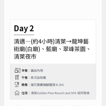
遠去的風景，岸邊自在的人兒……內心會有一
種久違的平靜，這就是清邁！
※溫馨提示：雙龍寺-每逢週末及泰國假日，上
山設有交通管制了，遊覽車不能上，團體必須
改坐雙排車上山。
※溫馨提示：如果到當地發現儀容不符規定，
售票處提供沙龍租借，一次約20銖，將沙龍圍
在腰間，遮住下半身即可。
Day 2