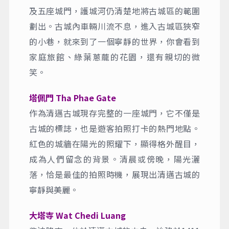
古城牆
清邁古城的城牆周圍約有15個城門，城牆高約
2.5米，長約12公里，建造於1364年，用於防禦
外敵入侵。如今，城牆已經成為遊客們拍照留
念的好地方。
護城河
古城呈四方形樣式，外圍以城牆和護城河保護
著，清邁古城原有2道城牆，外城是一道土牆，
內城則為磚牆，如今只保留了內城四角的磚牆
及五座城門，護城河仍清楚地將古城區的範圍
劃出。古城內車輛川流不息，進入古城區狹窄
的小巷，就來到了一個寧靜的世界，你會看到
家庭旅館、綠葉蔥蘢的花園，還有親切的微
笑。