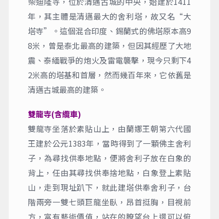
塔佩門 Tha Phae Gate
作為清邁古城現存完整的一座城門，它不僅是
古城的標誌，也是遊客拍照打卡的熱門地點。
紅色的城牆在陽光的照耀下，顯得格外醒目，
成為人們留念的背景。清晨或傍晚，陽光灑
落，恰是最佳的拍照時機，展現出清邁古城的
寧靜與美麗。
大塔寺 Wat Chedi Luang
柴迪隆寺，位於清邁古城的中央，始建於1411
年，其主體是清邁最大的舍利塔，故又名“大
塔寺”。這個混合印度、錫蘭式的佛塔原本高9
8米，曾是泰北最高的建築，但因其經歷了大地
震、泰緬戰爭的炮火及雷電襲擊，現今只剩下4
2米高的塔基和首層，然而幾百年來，它依舊是