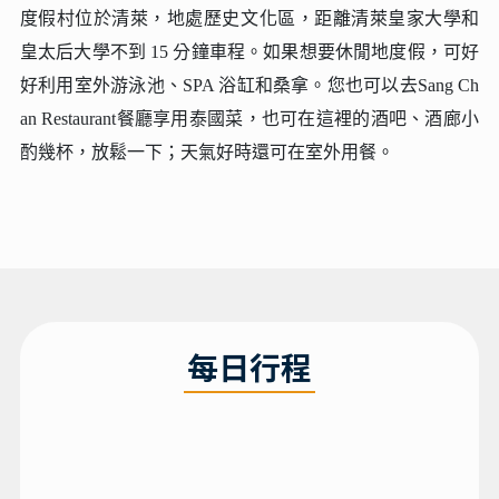
金松度假村及水療中心 Golden Pine Resort and SPA
度假村位於清萊，地處歷史文化區，距離清萊皇家大學和
皇太后大學不到 15 分鐘車程。如果想要休閒地度假，可好
好利用室外游泳池、SPA 浴缸和桑拿。您也可以去Sang Ch
an Restaurant餐廳享用泰國菜，也可在這裡的酒吧、酒廊小
酌幾杯，放鬆一下；天氣好時還可在室外用餐。