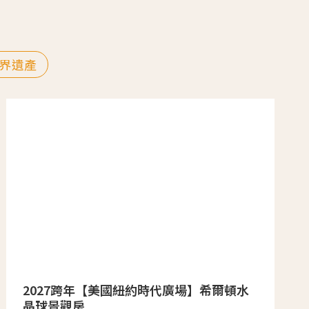
界遺產
2027跨年【美國紐約時代廣場】希爾頓水
晶球景觀房