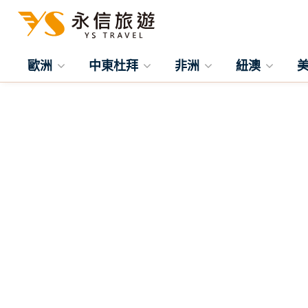
歐洲
中東杜拜
非洲
紐澳
往前