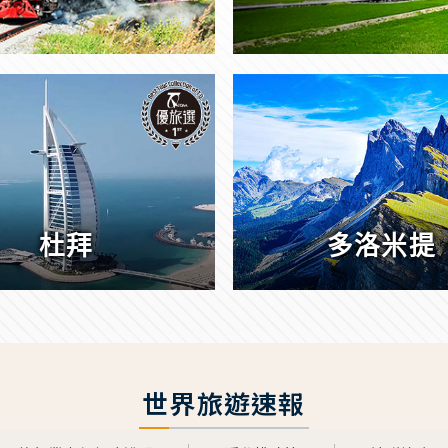
杜拜
多洛米提
世界旅遊速報