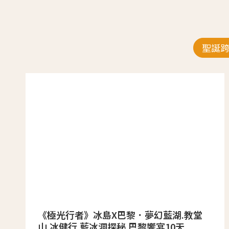
聖誕
《極光行者》冰島X巴黎．夢幻藍湖.教堂
山.冰健行.藍冰洞探秘.巴黎饗宴10天