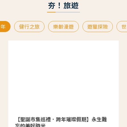
夯！旅遊
跨年
健行之旅
樂齡漫遊
遊獵探險
世
【聖誕市集巡禮．跨年璀璨假期】永生難
忘的美好時光