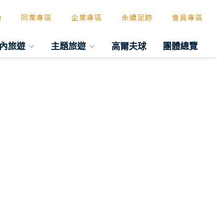
動
同業專區
企業專區
永續足跡
會員專區
內旅遊
主題旅遊
高爾夫球
團體總覽
往後