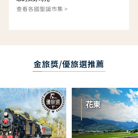
查看各國聖誕市集 >
金旅獎/優旅選推薦
花東