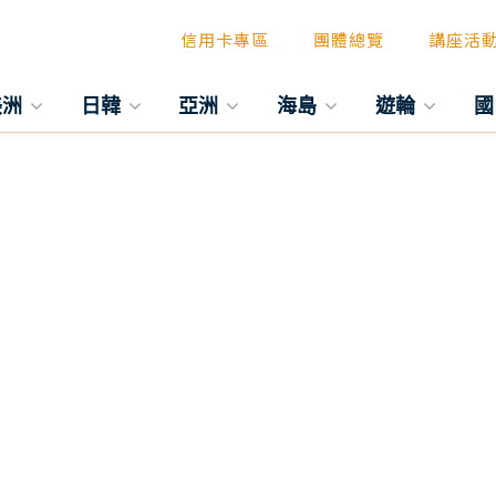
信用卡專區
團體總覽
講座活
美洲
日韓
亞洲
海島
遊輪
國