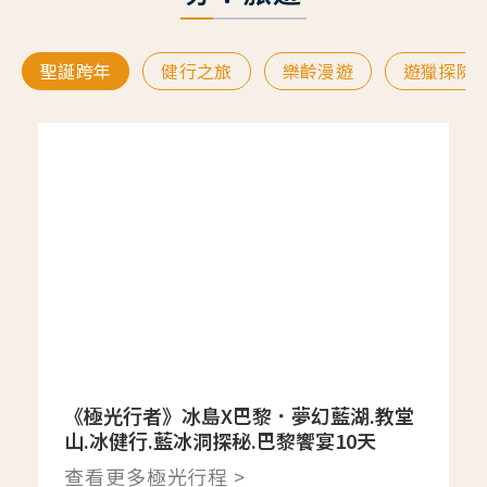
聖誕跨年
健行之旅
樂齡漫遊
遊獵探險
《極光行者》冰島X巴黎．夢幻藍湖.教堂
山.冰健行.藍冰洞探秘.巴黎饗宴10天
查看更多極光行程 >