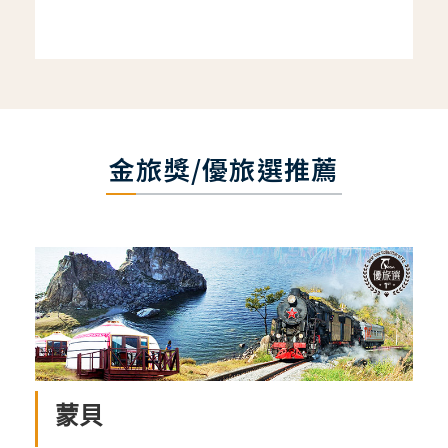
金旅獎/優旅選推薦
蒙貝