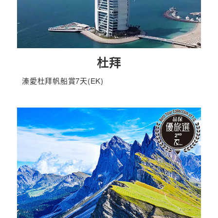
杜拜
溱愛杜拜帆船賞7天(EK)