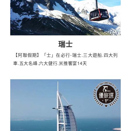
瑞士
【阿聯假期】「士」在必行-瑞士.三大遊船.四大列
車.五大名峰.六大健行.米推饗宴14天