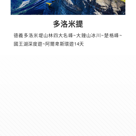
多洛米提
德義多洛米堤山林四大名峰~大鐘山冰川~楚格峰~
國王湖深度遊~阿爾卑斯環遊14天