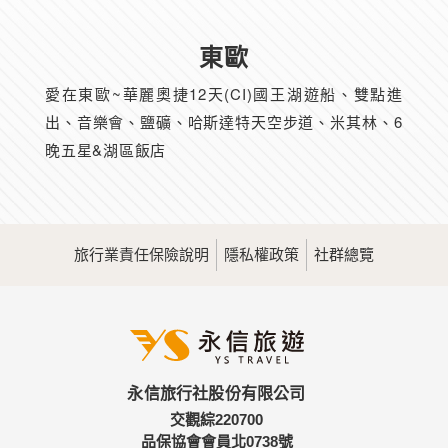
東歐
愛在東歐~華麗奧捷12天(CI)國王湖遊船、雙點進
出、音樂會、鹽礦、哈斯達特天空步道、米其林、6
晚五星&湖區飯店
旅行業責任保險說明
隱私權政策
社群總覽
永信旅行社股份有限公司
交觀綜220700
品保協會會員北0738號