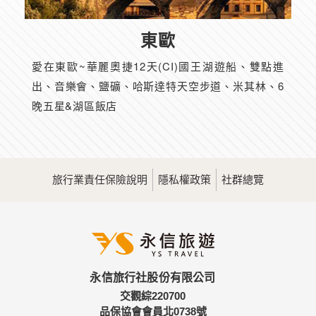
東歐
愛在東歐~華麗奧捷12天(CI)國王湖遊船、雙點進
出、音樂會、鹽礦、哈斯達特天空步道、米其林、6
晚五星&湖區飯店
旅行業責任保險說明
隱私權政策
社群總覽
永信旅行社股份有限公司
交觀綜220700
品保協會會員北0738號