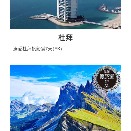
杜拜
溱愛杜拜帆船賞7天(EK)