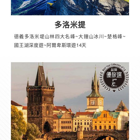
多洛米提
德義多洛米堤山林四大名峰~大鐘山冰川~楚格峰~
國王湖深度遊~阿爾卑斯環遊14天