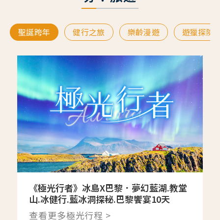
聖誕跨年
健行之旅
樂齡漫遊
遊獵探險
《極光行者》冰島X巴黎．夢幻藍湖.教堂
山.冰健行.藍冰洞探秘.巴黎饗宴10天
查看更多極光行程 >