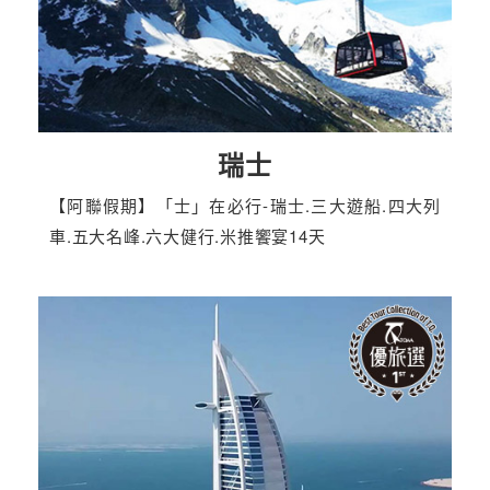
瑞士
【阿聯假期】「士」在必行-瑞士.三大遊船.四大列
車.五大名峰.六大健行.米推饗宴14天