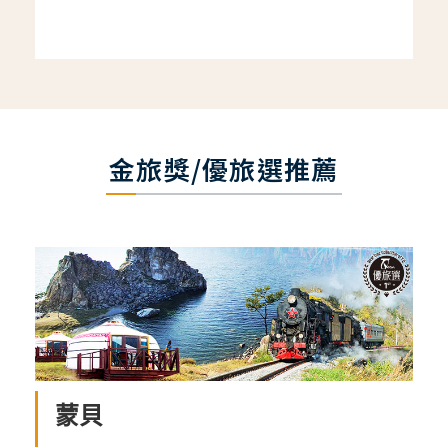
金旅獎/優旅選推薦
蒙貝