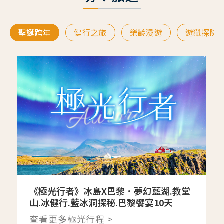
聖誕跨年
健行之旅
樂齡漫遊
遊獵探險
《極光行者》冰島X巴黎．夢幻藍湖.教堂
山.冰健行.藍冰洞探秘.巴黎饗宴10天
查看更多極光行程 >