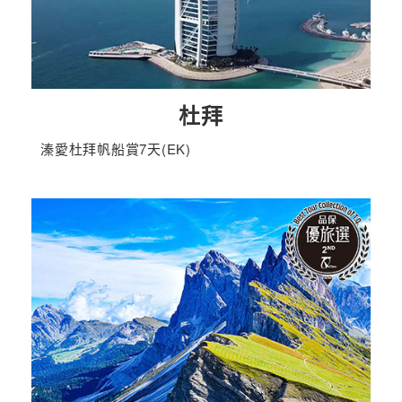
杜拜
溱愛杜拜帆船賞7天(EK)