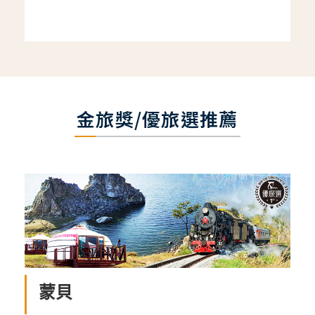
金旅獎/優旅選推薦
蒙貝