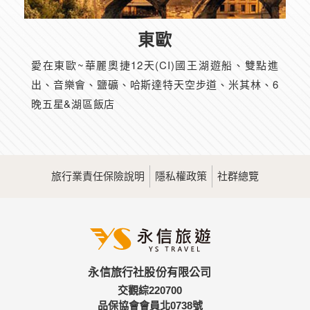
東歐
愛在東歐~華麗奧捷12天(CI)國王湖遊船、雙點進
出、音樂會、鹽礦、哈斯達特天空步道、米其林、6
晚五星&湖區飯店
旅行業責任保險說明
隱私權政策
社群總覽
永信旅行社股份有限公司
交觀綜220700
品保協會會員北0738號