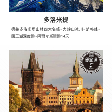
多洛米提
德義多洛米堤山林四大名峰~大鐘山冰川~楚格峰~
國王湖深度遊~阿爾卑斯環遊14天