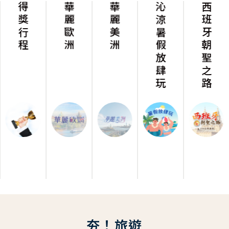
得獎行程
華麗歐洲
華麗美洲
沁涼暑假放肆玩
西班牙朝聖之路
夯！旅遊