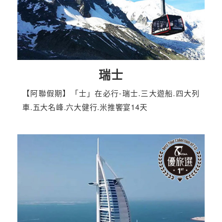
瑞士
【阿聯假期】「士」在必行-瑞士.三大遊船.四大列
車.五大名峰.六大健行.米推饗宴14天