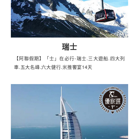
瑞士
【阿聯假期】「士」在必行-瑞士.三大遊船.四大列
車.五大名峰.六大健行.米推饗宴14天