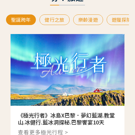
聖誕跨年
健行之旅
樂齡漫遊
遊獵探險
《極光行者》冰島X巴黎．夢幻藍湖.教堂
山.冰健行.藍冰洞探秘.巴黎饗宴10天
查看更多極光行程 >