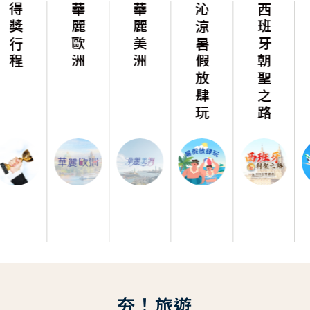
華麗歐洲
華麗美洲
沁涼暑假放肆玩
西班牙朝聖之路
阿聯假期
夯！旅遊