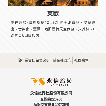
東歐
愛在東歐~華麗奧捷12天(CI)國王湖遊船、雙點進
出、音樂會、鹽礦、哈斯達特天空步道、米其林、6
晚五星&湖區飯店
旅行業責任保險說明
隱私權政策
社群總覽
永信旅行社股份有限公司
交觀綜220700
品保協會會員北0738號