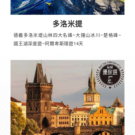
多洛米提
德義多洛米堤山林四大名峰~大鐘山冰川~楚格峰~
國王湖深度遊~阿爾卑斯環遊14天