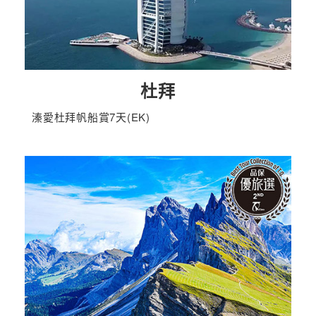
杜拜
溱愛杜拜帆船賞7天(EK)