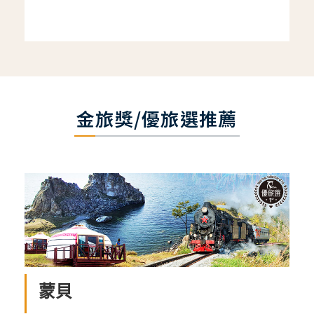
金旅獎/優旅選推薦
蒙貝