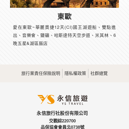
東歐
愛在東歐~華麗奧捷12天(CI)國王湖遊船、雙點進
出、音樂會、鹽礦、哈斯達特天空步道、米其林、6
晚五星&湖區飯店
旅行業責任保險說明
隱私權政策
社群總覽
永信旅行社股份有限公司
交觀綜220700
品保協會會員北0738號