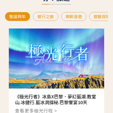
聖誕跨年
健行之旅
樂齡漫遊
遊獵探險
《極光行者》冰島X巴黎．夢幻藍湖.教堂
山.冰健行.藍冰洞探秘.巴黎饗宴10天
查看更多極光行程 >