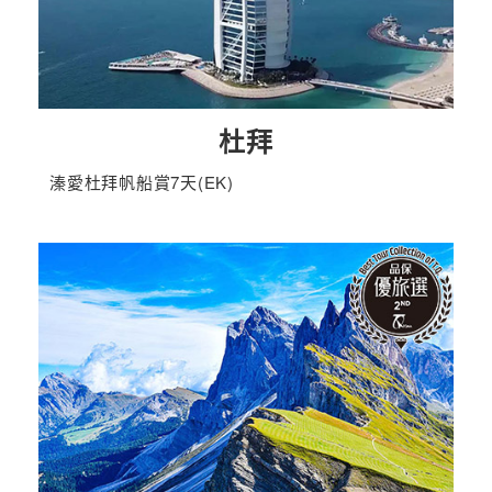
杜拜
溱愛杜拜帆船賞7天(EK)