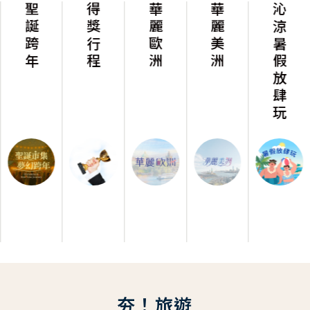
聖誕跨年
得獎行程
華麗歐洲
華麗美洲
沁涼暑假放肆玩
夯！旅遊