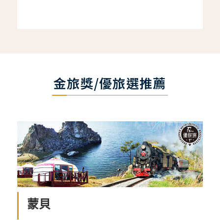
金旅獎/優旅選推薦
蒙貝