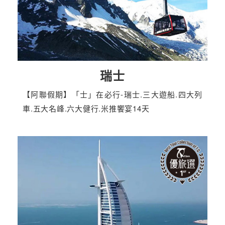
瑞士
【阿聯假期】「士」在必行-瑞士.三大遊船.四大列
車.五大名峰.六大健行.米推饗宴14天