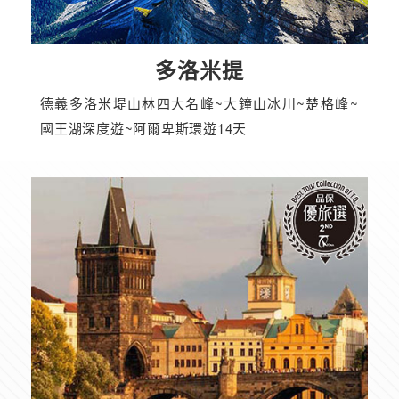
多洛米提
德義多洛米堤山林四大名峰~大鐘山冰川~楚格峰~
國王湖深度遊~阿爾卑斯環遊14天