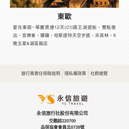
東歐
愛在東歐~華麗奧捷12天(CI)國王湖遊船、雙點進
出、音樂會、鹽礦、哈斯達特天空步道、米其林、6
晚五星&湖區飯店
旅行業責任保險說明
隱私權政策
社群總覽
永信旅行社股份有限公司
交觀綜220700
品保協會會員北0738號