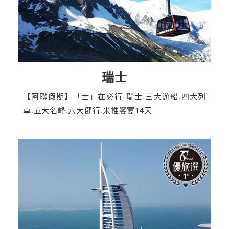
瑞士
【阿聯假期】「士」在必行-瑞士.三大遊船.四大列
車.五大名峰.六大健行.米推饗宴14天