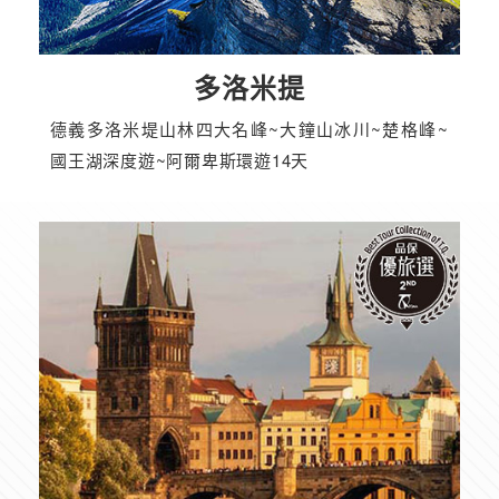
多洛米提
德義多洛米堤山林四大名峰~大鐘山冰川~楚格峰~
國王湖深度遊~阿爾卑斯環遊14天