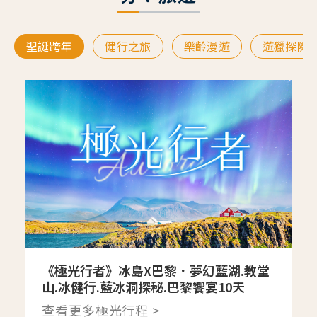
聖誕跨年
健行之旅
樂齡漫遊
遊獵探險
《極光行者》冰島X巴黎．夢幻藍湖.教堂
山.冰健行.藍冰洞探秘.巴黎饗宴10天
查看更多極光行程 >