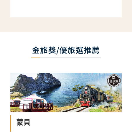
金旅獎/優旅選推薦
蒙貝