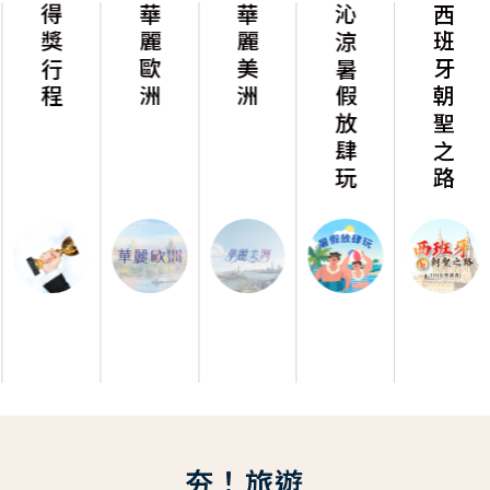
得獎行程
華麗歐洲
華麗美洲
沁涼暑假放肆玩
西班牙朝聖之路
夯！旅遊