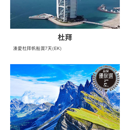
杜拜
溱愛杜拜帆船賞7天(EK)