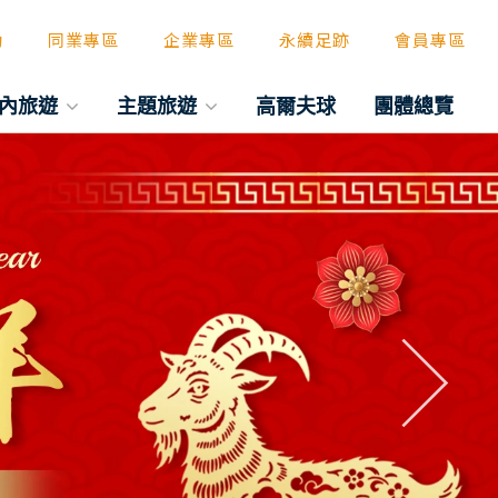
動
同業專區
企業專區
永續足跡
會員專區
內旅遊
主題旅遊
高爾夫球
團體總覽
往後