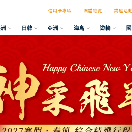
信用卡專區
團體總覽
講座活
美洲
日韓
亞洲
海島
遊輪
國