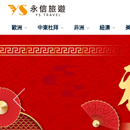
歐洲
中東杜拜
非洲
紐澳
往前