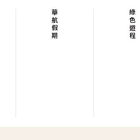
華航假期
綠色遊程