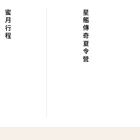
蜜月行程
星艦傳奇夏令營