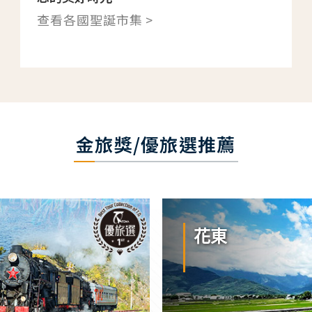
查看各國聖誕市集 >
金旅獎/優旅選推薦
花東