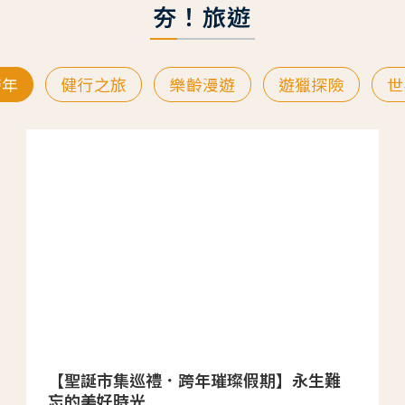
夯！旅遊
跨年
健行之旅
樂齡漫遊
遊獵探險
世
【聖誕市集巡禮．跨年璀璨假期】永生難
忘的美好時光