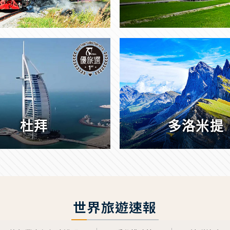
杜拜
多洛米提
世界旅遊速報