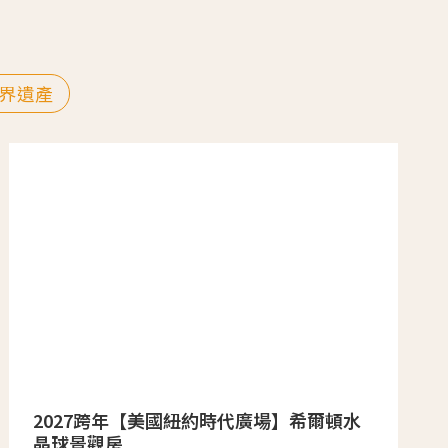
界遺產
2027跨年【美國紐約時代廣場】希爾頓水
晶球景觀房