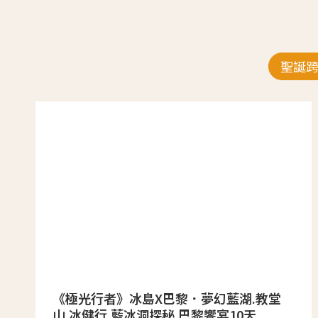
聖誕
《極光行者》冰島X巴黎．夢幻藍湖.教堂
山.冰健行.藍冰洞探秘.巴黎饗宴10天