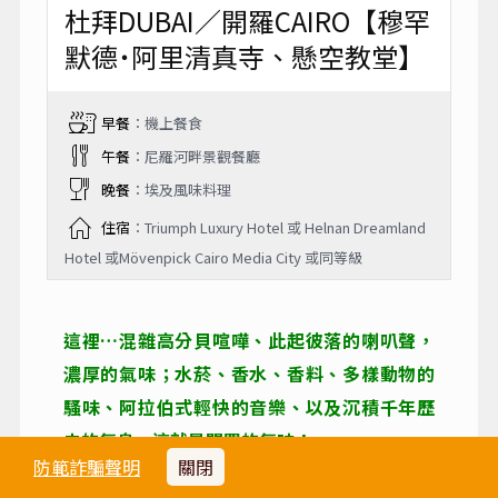
杜拜DUBAI／開羅CAIRO【穆罕
默德˙阿里清真寺、懸空教堂】
早餐
：機上餐食
午餐
：尼羅河畔景觀餐廳
晚餐
：埃及風味料理
住宿
：Triumph Luxury Hotel 或 Helnan Dreamland
Hotel 或Mövenpick Cairo Media City 或同等級
這裡…混雜高分貝喧嘩、此起彼落的喇叭聲，
濃厚的氣味；水菸、香水、香料、多樣動物的
騷味、阿拉伯式輕快的音樂、以及沉積千年歷
史的氣息，這就是開羅的氣味！
防範詐騙聲明
關閉
穆罕默德˙阿里清真寺Mosque of Muhammad