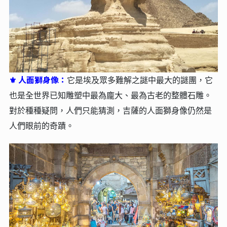
人面獅身像：
⚜
它是埃及眾多難解之謎中最大的謎團，它
也是全世界已知雕塑中最為龐大、最為古老的整體石雕。
對於種種疑問，人們只能猜測，吉薩的人面獅身像仍然是
人們眼前的奇蹟。