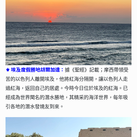
埃及度假勝地胡爾加達：
⚜
據《聖經》記載；摩西帶領受
苦的以色列人離開埃及，他將紅海分隔開，讓以色列人走
過紅海，返回自己的居處。今時今日位於埃及的紅海。已
經成為世界聞名的潛水勝地，其精采的海洋世界，每年吸
引各地的潛水發燒友到來。