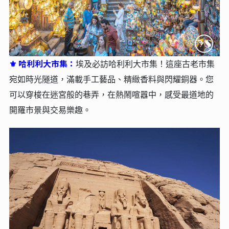
哈利利大市集：
⚜
埃及必訪哈利利大市集！這座古老市集
宛如時光隧道，滿載手工藝品、精緻香料與閃耀銅器。您
可以穿梭在迷宮般的巷弄，在熱鬧喧囂中，感受最道地的
開羅市景與交易樂趣。