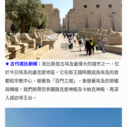
古代底比斯城：
⚜
底比斯是古埃及最偉大的城市之一，位
於今日埃及的盧克索地區。它在新王國時期成為埃及的首
都和宗教中心，被譽為「百門之城」，象徵著埃及的榮耀
與輝煌。我們將帶您參觀路克索神殿及卡納克神殿、再深
入探訪帝王谷。