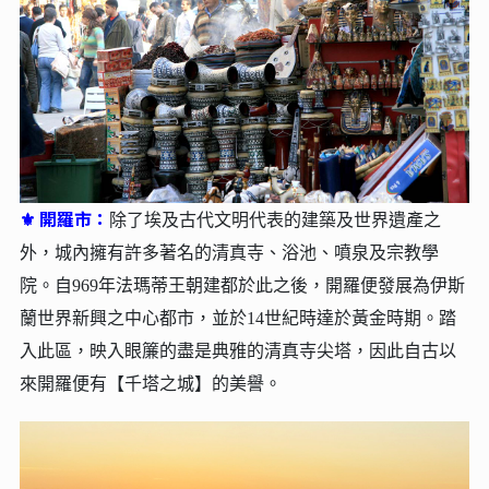
⚜ 開羅市：
除了埃及古代文明代表的建築及世界遺產之
外，城內擁有許多著名的清真寺、浴池、噴泉及宗教學
院。自969年法瑪蒂王朝建都於此之後，開羅便發展為伊斯
蘭世界新興之中心都市，並於14世紀時達於黃金時期。踏
入此區，映入眼簾的盡是典雅的清真寺尖塔，因此自古以
來開羅便有【千塔之城】的美譽。