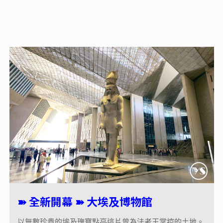
➽
全新開幕 ➽ 大埃及博物館
以無數珍貴的埃及瑰寶點亮這片曾為法老王掌控的土地。