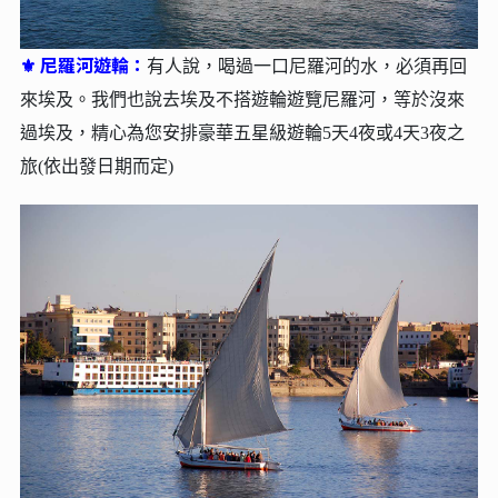
尼羅河遊輪：
⚜
有人說，喝過一口尼羅河的水，必須再回
來埃及。我們也說去埃及不搭遊輪遊覽尼羅河，等於沒來
過埃及，精心為您安排豪華五星級遊輪5天4夜或4天3夜之
旅(依出發日期而定)