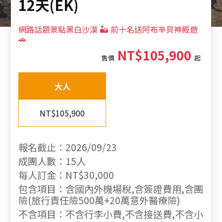
12天(EK)
網路話題景點黑白沙漠 🏜️ 前十名送阿布辛貝神殿遊
🚗
NT$105,900
售價
起
大人
NT$105,900
報名截止：2026/09/23
成團人數：15人
每人訂金：NT$30,000
包含項目：含國內外機場稅,含簽證費用,含團
險(旅行責任險500萬+20萬意外醫療險)
不含項目：不含行李小費,不含接送費,不含小