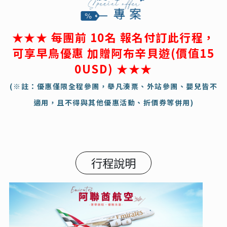
★★★ 每團前 10名 報名付訂此行程，
可享早鳥優惠 加贈阿布辛貝遊(價值15
0USD) ★★★
(※註：優惠僅限全程參團，舉凡湊票、外站參團、嬰兒皆不
適用，且不得與其他優惠活動、折價券等併用)
行程說明