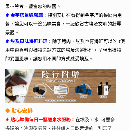
果…等等，豐富您的味蕾。
⚜ 金字塔景觀餐廳：
特別安排在看得到金字塔的餐廳內用
餐，讓您可以一邊品味美食，一邊欣賞古埃及文明的壯麗
景觀。
⚜ 埃及風味海鮮料理：
除了烤肉，埃及也有海鮮可以吃!!使
用中東香料與獨特烹調方式的埃及海鮮料理，呈現出獨特
的異國風味，讓您用不同的方式感受埃及。
◆
貼心安排
⚜ 貼心準備每日一瓶礦泉水服務：
在埃及，水..可要多
多喝的。沙漠型氣候，往往讓人口乾舌燥的，別忘了