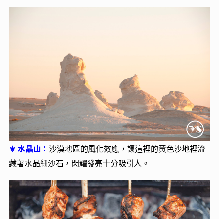
水晶山：
⚜
沙漠地區的風化效應，讓這裡的黃色沙地裡流
藏著水晶細沙石，閃耀發亮十分吸引人。