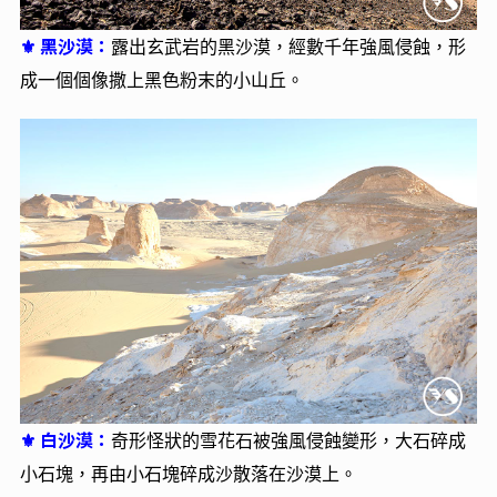
黑沙漠：
⚜
露出玄武岩的黑沙漠，經數千年強風侵蝕，形
成一個個像撒上黑色粉末的小山丘。
白沙漠：
⚜
奇形怪狀的雪花石被強風侵蝕變形，大石碎成
小石塊，再由小石塊碎成沙散落在沙漠上。