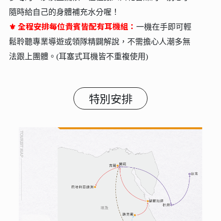
隨時給自己的身體補充水分喔！
全程安排每位貴賓皆配有耳機組：
⚜
一機在手即可輕
鬆聆聽專業導遊或領隊精闢解說，不需擔心人潮多無
法跟上團體。(耳塞式耳機皆不重複使用)
特別安排