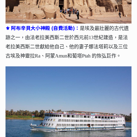
阿布辛貝大小神殿 (自費活動)：
⚜
是埃及最壯麗的古代遺
跡之一，由法老拉美西斯二世於西元前13世紀建造，是法
老拉美西斯二世獻給他自己、他的妻子娜法塔莉以及三位
古埃及神靈拉Ra、阿蒙Amun和蔔塔Ptah 的恢弘巨作。