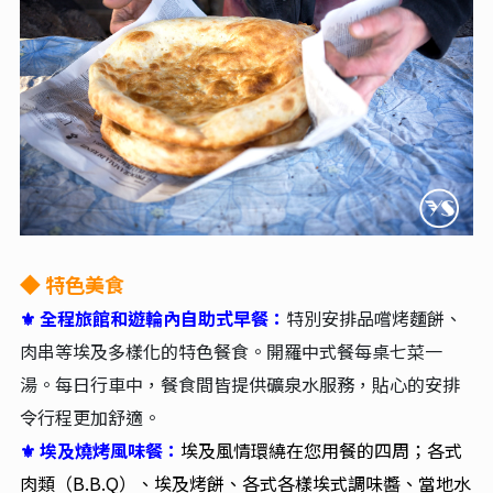
特色美食
◆
全程旅館和遊輪內自助式早餐：
特別安排品嚐烤麵餅、
⚜
肉串等埃及多樣化的特色餐食。開羅中式餐每桌七菜一
湯。每日行車中，餐食間皆提供礦泉水服務，貼心的安排
令行程更加舒適。
⚜ 埃及燒烤風味餐：
埃及風情環繞在您用餐的四周；各式
肉類（B.B.Q）、埃及烤餅、各式各樣埃式調味醬、當地水