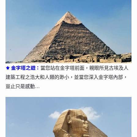
金字塔之遊：
⚜
當您站在金字塔前面，親眼所見古埃及人
建築工程之浩大和人類的渺小，並當您深入金字塔內部，
豈止只是感動…