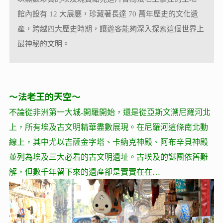
館內設有 12 大展廳，珍藏著長達 70 萬年歷史的文化遺
產，跨越四大歷史時期，讓遊客能夠深入探索這個世界上
最神秘的文明。
～法老王的天空～
不論從非洲第一大城-開羅開始，還是從亞斯文溯尼羅河北
上，所有埃及古文明精華盡數展現。在尼羅河這條南北動
線上，其中尤以吉薩金字塔、卡納克神殿、阿布辛貝神殿
並列為埃及三大必看的古文明遺址。古埃及的謎團依舊難
解，但數千年留下來的遺產卻是實實在在…