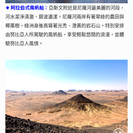
阿拉伯式風帆船：
⚜
亞斯文附近是尼羅河最美麗的河段，
河水潔淨清澈、碧波盪漾。尼羅河兩岸有著翠綠的農田與
椰棗樹，綠洲身後高聳著光禿、澄黃的岩石山。特別安排
由努比亞人所駕駛的風帆船，享受輕鬆悠閒的浪漫，並體
驗努比亞人風情。