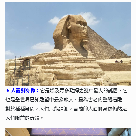
人面獅身像：
⚜
它是埃及眾多難解之謎中最大的謎團，它
也是全世界已知雕塑中最為龐大、最為古老的整體石雕。
對於種種疑問，人們只能猜測，吉薩的人面獅身像仍然是
人們眼前的奇蹟。