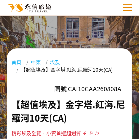
首頁
中東
埃及
【超值埃及】金字塔.紅海.尼羅河10天(CA)
團號 CAI10CAA260808A
【超值埃及】金字塔.紅海.尼
羅河10天(CA)
精彩埃及全覽，小資首選超划算 🎉 🎉 🎉