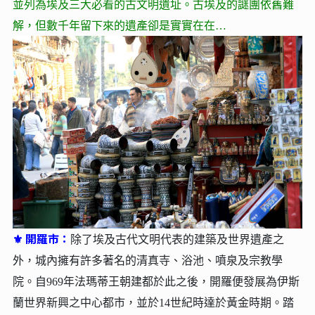
並列為埃及三大必看的古文明遺址。古埃及的謎團依舊難
解，但數千年留下來的遺產卻是實實在在…
⚜ 開羅市：
除了埃及古代文明代表的建築及世界遺產之
外，城內擁有許多著名的清真寺、浴池、噴泉及宗教學
院。自969年法瑪蒂王朝建都於此之後，開羅便發展為伊斯
蘭世界新興之中心都市，並於14世紀時達於黃金時期。踏