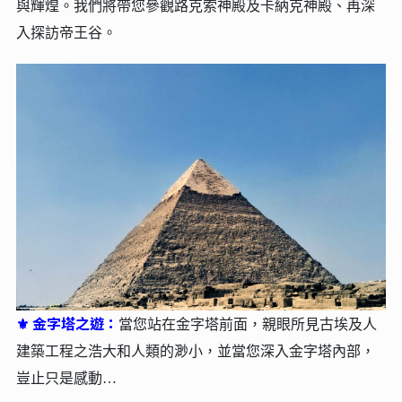
與輝煌。我們將帶您參觀路克索神殿及卡納克神殿、再深
入探訪帝王谷。
金字塔之遊：
⚜
當您站在金字塔前面，親眼所見古埃及人
建築工程之浩大和人類的渺小，並當您深入金字塔內部，
豈止只是感動…