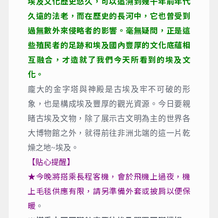
埃及文化歷史悠久，可以追溯到幾千年前年代
久遠的法老，而在歷史的長河中，它也曾受到
過無數外來侵略者的影響。毫無疑問，正是這
些殖民者的足跡和埃及國內豐厚的文化底蘊相
互融合，才造就了我們今天所看到的埃及文
化。
龐大的金字塔與神殿是古埃及牢不可破的形
象，也是構成埃及豐厚的觀光資源。今日要親
睹古埃及文物，除了展示古文明為主的世界各
大博物館之外，就得前往非洲北端的這一片乾
燥之地~埃及。
【貼心提醒】
★今晚將搭乘長程客機，會於飛機上過夜，機
上毛毯供應有限，請另準備外套或披肩以便保
暖
。