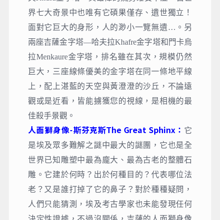
界七大奇景中也唯有它碩果僅存、遺世獨立！
面對它巨大的身形，人的渺小一覽無遺…。另
兩座吉薩金字塔—哈夫拉Khafre金字塔和門卡烏
拉Menkaure金字塔，排名雖在其次，規模仍然
巨大，三座線條優美的金字塔在同一條地平線
上，配上湛藍的天空與黃澄澄的沙丘，不論遠
觀或是近看，皆能擄獲您的視線，是相機的最
佳殺手景觀。
人面獅身像-斯芬克斯The Great Sphinx：
它
是埃及眾多難解之謎中最大的謎團，它也是全
世界已知雕塑中最為龐大、最為古老的整體石
雕。它建於何時？出於何種目的？代表哪位法
老？又是誰打掉了它的鼻子？對於種種疑問，
人們只能猜測，埃及考古學家也未能發現任何
決定性證據，不過沒關係，吉薩的人面獅身像