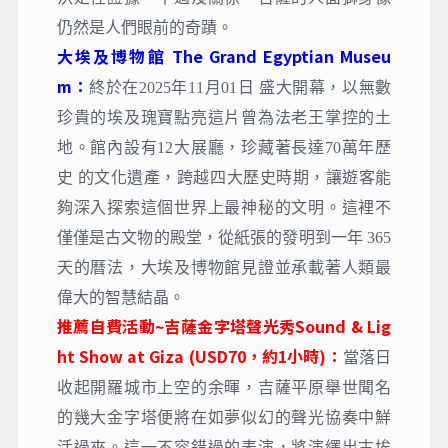
仍然是人們眼前的奇蹟。
大埃及博物館 The Grand Egyptian Museu
m：
終於在2025年11月01日 盛大開幕，以無數
珍貴的埃及瑰寶點亮這片曾為法老王掌控的土
地。館內設有12大展廳，珍藏著長達70萬年歷
史 的文化遺產，跨越四大歷史時期，讓遊客能
夠深入探索這個世界上最神秘的文明。這裡不
僅僅是古文物的殿堂，從紙張的發明到一年 365
天的曆法，大埃及博物館見證並承載著人類最
偉大的智慧結晶。
推薦自費活動~吉薩金字塔聲光秀Sound & Lig
ht Show at Giza (USD70，約1小時)：
當落日
收起開羅城市上空的余暉，吉薩平原舉世聞名
的幾大金字塔便將在如夢似幻的聲光協奏中鮮
活過來。這一不容錯過的表演，將演繹出古埃