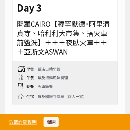
Day 3
開羅CAIRO【穆罕默德˙阿里清
真寺、哈利利大市集、搭火車
前盥洗】＋＋＋夜臥火車＋＋
＋亞斯文ASWAN
早餐
：飯店自助早餐
午餐
：埃及海鮮風味料理
晚餐
：火車簡餐
住宿
：埃及國鐵特快車（兩人一室）
埃及文化豐富多彩，無論當地人還是外國人都
防範詐騙聲明
關閉
可以一覽其風采，無論你是熱衷古代歷史，還