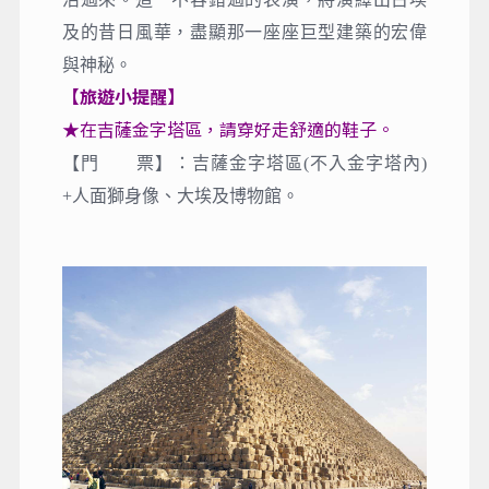
及的昔日風華，盡顯那一座座巨型建築的宏偉
與神秘。
【旅遊小提醒】
★在吉薩金字塔區，請穿好走舒適的鞋子。
【門 票】：吉薩金字塔區(不入金字塔內)
+人面獅身像、大埃及博物館。