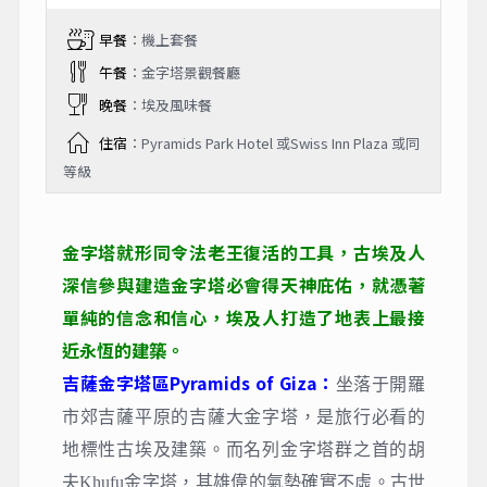
早餐
：機上套餐
午餐
：金字塔景觀餐廳
晚餐
：埃及風味餐
住宿
：Pyramids Park Hotel 或Swiss Inn Plaza 或同
等級
金字塔就形同令法老王復活的工具，古埃及人
深信參與建造金字塔必會得天神庇佑，就憑著
單純的信念和信心，埃及人打造了地表上最接
近永恆的建築。
吉薩金字塔區Pyramids of Giza：
坐落于開羅
市郊吉薩平原的吉薩大金字塔，是旅行必看的
地標性古埃及建築。而名列金字塔群之首的胡
夫Khufu金字塔，其雄偉的氣勢確實不虛。古世