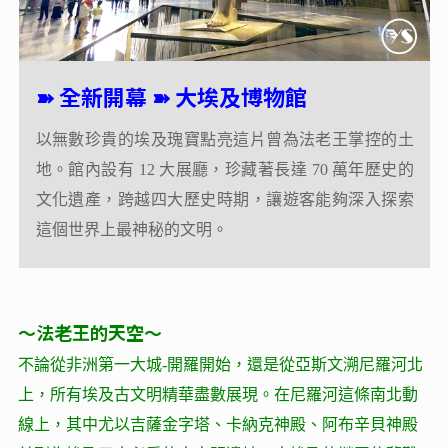
➽ 全新開幕 ➽ 大埃及博物館
➽ 全新開幕 ➽ 大埃及博物館
以無數珍貴的埃及瑰寶點亮這片曾為法老王掌控的土
以無數珍貴的埃及瑰寶點亮這片曾為法老王掌控的土
地。館內設有 12 大展廳，珍藏著長達 70 萬年歷史的
地。館內設有 12 大展廳，珍藏著長達 70 萬年歷史的
文化遺產，跨越四大歷史時期，讓遊客能夠深入探索
文化遺產，跨越四大歷史時期，讓遊客能夠深入探索
這個世界上最神秘的文明。
這個世界上最神秘的文明。
～法老王的天空～
不論從非洲第一大城-開羅開始，還是從亞斯文溯尼羅河北
上，所有埃及古文明精華盡數展現。在尼羅河這條南北動
線上，其中尤以吉薩金字塔、卡納克神殿、阿布辛貝神殿