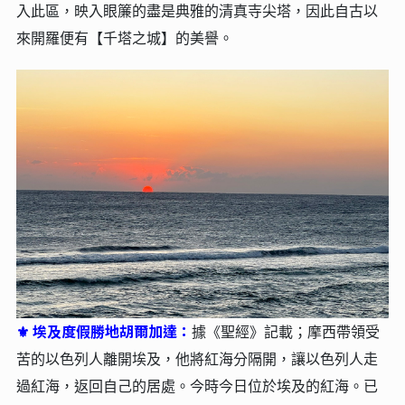
入此區，映入眼簾的盡是典雅的清真寺尖塔，因此自古以
來開羅便有【千塔之城】的美譽。
埃及度假勝地胡爾加達：
⚜
據《聖經》記載；摩西帶領受
苦的以色列人離開埃及，他將紅海分隔開，讓以色列人走
過紅海，返回自己的居處。今時今日位於埃及的紅海。已