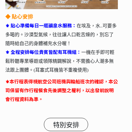
◆
貼心安排
⚜ 貼心準備每日一瓶礦泉水服務：
在埃及，水..可要多
多喝的。沙漠型氣候，往往讓人口乾舌燥的，別忘了
隨時給自己的身體補充水分喔！
全程安排每位貴賓皆配有耳機組：
⚜
一機在手即可輕
鬆聆聽專業導遊或領隊精闢解說，不需擔心人潮多無
法跟上團體。(耳塞式耳機皆不重複使用)
⚜
本行程表得視航空公司班機與輪船班次的確認，本公
司保留有作行程餐食先後調整之權利，以出發前說明
會行程資料為準。
特別安排