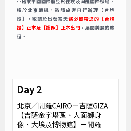
※搭乘中國國際航空飛往埃及開羅國際機場，
將於北京轉機，敬請旅客自行辦理【台胞
證】，敬請於出發當天
務必攜帶您的【台胞
證】正本及【護照】正本出門
，展開美麗的旅
程。
Day 2
北京／開羅CAIRO－吉薩GIZA
【吉薩金字塔區、人面獅身
像、大埃及博物館】－開羅