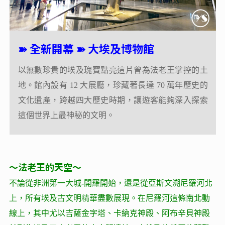
➽ 全新開幕 ➽ 大埃及博物館
➽ 全新開幕 ➽ 大埃及博物館
以無數珍貴的埃及瑰寶點亮這片曾為法老王掌控的土
以無數珍貴的埃及瑰寶點亮這片曾為法老王掌控的土
地。館內設有 12 大展廳，珍藏著長達 70 萬年歷史的
地。館內設有 12 大展廳，珍藏著長達 70 萬年歷史的
文化遺產，跨越四大歷史時期，讓遊客能夠深入探索
文化遺產，跨越四大歷史時期，讓遊客能夠深入探索
這個世界上最神秘的文明。
這個世界上最神秘的文明。
～法老王的天空～
不論從非洲第一大城-開羅開始，還是從亞斯文溯尼羅河北
上，所有埃及古文明精華盡數展現。在尼羅河這條南北動
線上，其中尤以吉薩金字塔、卡納克神殿、阿布辛貝神殿