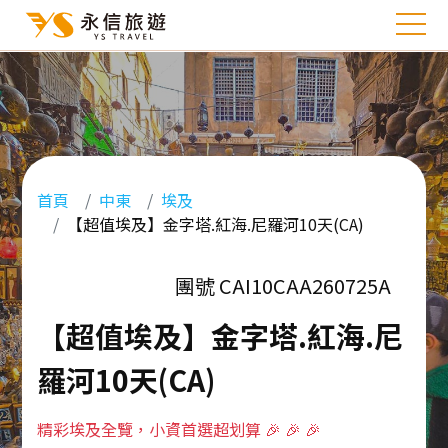
首頁
中東
埃及
【超值埃及】金字塔.紅海.尼羅河10天(CA)
團號 CAI10CAA260725A
【超值埃及】金字塔.紅海.尼
羅河10天(CA)
精彩埃及全覽，小資首選超划算 🎉 🎉 🎉