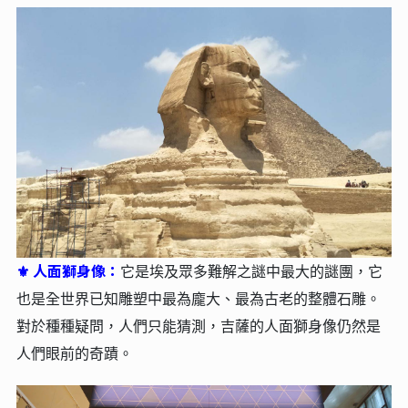
人面獅身像：
⚜
它是埃及眾多難解之謎中最大的謎團，它
也是全世界已知雕塑中最為龐大、最為古老的整體石雕。
對於種種疑問，人們只能猜測，吉薩的人面獅身像仍然是
人們眼前的奇蹟。