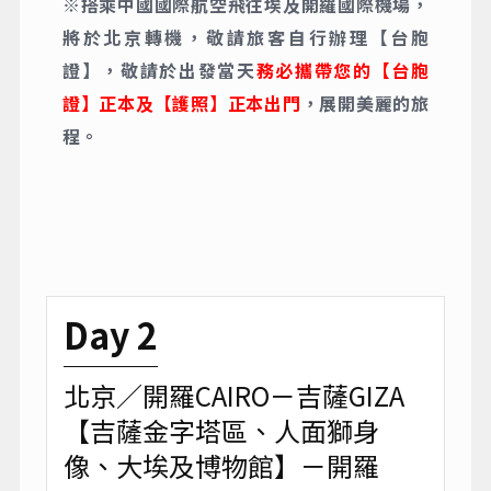
※搭乘中國國際航空飛往埃及開羅國際機場，
將於北京轉機，敬請旅客自行辦理【台胞
證】，敬請於出發當天
務必攜帶您的【台胞
證】正本及【護照】正本出門
，展開美麗的旅
程。
Day 2
北京／開羅CAIRO－吉薩GIZA
【吉薩金字塔區、人面獅身
像、大埃及博物館】－開羅