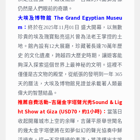
仍然是人們眼前的奇蹟。
大埃及博物館 The Grand Egyptian Museu
m：
終於在2025年11月01日 盛大開幕，以無數
珍貴的埃及瑰寶點亮這片曾為法老王掌控的土
地。館內設有12大展廳，珍藏著長達70萬年歷
史 的文化遺產，跨越四大歷史時期，讓遊客能
夠深入探索這個世界上最神秘的文明。這裡不
僅僅是古文物的殿堂，從紙張的發明到一年 365
天的曆法，大埃及博物館見證並承載著人類最
偉大的智慧結晶。
推薦自費活動~吉薩金字塔聲光秀Sound & Lig
ht Show at Giza (USD70，約1小時)：
當落日
收起開羅城市上空的余暉，吉薩平原舉世聞名
的幾大金字塔便將在如夢似幻的聲光協奏中鮮
活過來。這一不容錯過的表演，將演繹出古埃