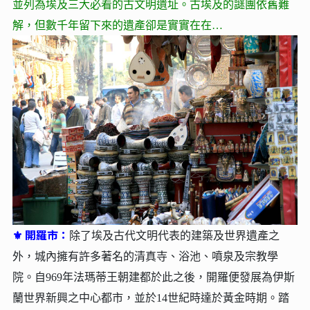
並列為埃及三大必看的古文明遺址。古埃及的謎團依舊難
解，但數千年留下來的遺產卻是實實在在…
⚜ 開羅市：
除了埃及古代文明代表的建築及世界遺產之
外，城內擁有許多著名的清真寺、浴池、噴泉及宗教學
院。自969年法瑪蒂王朝建都於此之後，開羅便發展為伊斯
蘭世界新興之中心都市，並於14世紀時達於黃金時期。踏