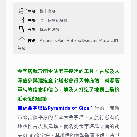
早餐
：機上套餐
午餐
：金字塔景觀餐廳
晚餐
：埃及風味餐
住宿
：Pyramids Park Hotel 或Swiss Inn Plaza 或同
等級
金字塔就形同令法老王復活的工具，古埃及人
深信參與建造金字塔必會得天神庇佑，就憑著
單純的信念和信心，埃及人打造了地表上最接
近永恆的建築。
吉薩金字塔區Pyramids of Giza：
坐落于開羅
市郊吉薩平原的吉薩大金字塔，是旅行必看的
地標性古埃及建築。而名列金字塔群之首的胡
夫Khufu金字塔，其雄偉的氣勢確實不虛。古世