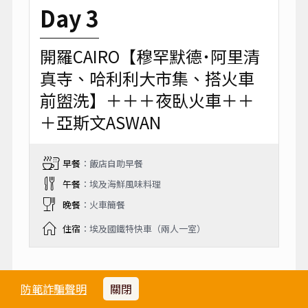
Day 3
開羅CAIRO【穆罕默德˙阿里清
真寺、哈利利大市集、搭火車
前盥洗】＋＋＋夜臥火車＋＋
＋亞斯文ASWAN
早餐
：飯店自助早餐
午餐
：埃及海鮮風味料理
晚餐
：火車簡餐
住宿
：埃及國鐵特快車（兩人一室）
埃及文化豐富多彩，無論當地人還是外國人都
防範詐騙聲明
關閉
可以一覽其風采，無論你是熱衷古代歷史，還