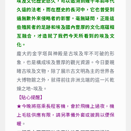
埃及文化歷史悠久，可以追溯到幾千年前年代
久遠的法老，而在歷史的長河中，它也曾受到
過無數外來侵略者的影響。毫無疑問，正是這
些殖民者的足跡和埃及國內豐厚的文化底蘊相
互融合，才造就了我們今天所看到的埃及文
化。
龐大的金字塔與神殿是古埃及牢不可破的形
象，也是構成埃及豐厚的觀光資源。今日要親
睹古埃及文物，除了展示古文明為主的世界各
大博物館之外，就得前往非洲北端的這一片乾
燥之地~埃及。
【貼心提醒】
★今晚將搭乘長程客機，會於飛機上過夜，機
上毛毯供應有限，請另準備外套或披肩以便保
暖
。