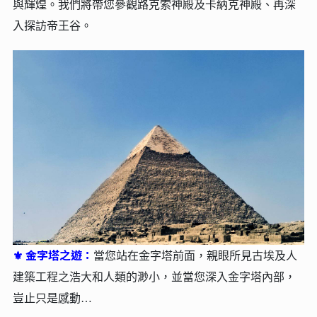
與輝煌。我們將帶您參觀路克索神殿及卡納克神殿、再深
入探訪帝王谷。
金字塔之遊：
⚜
當您站在金字塔前面，親眼所見古埃及人
建築工程之浩大和人類的渺小，並當您深入金字塔內部，
豈止只是感動…