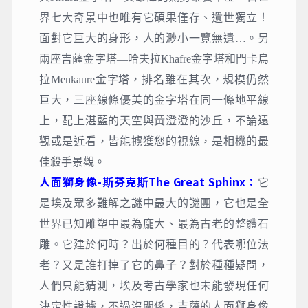
界七大奇景中也唯有它碩果僅存、遺世獨立！
面對它巨大的身形，人的渺小一覽無遺…。另
兩座吉薩金字塔—哈夫拉Khafre金字塔和門卡烏
拉Menkaure金字塔，排名雖在其次，規模仍然
巨大，三座線條優美的金字塔在同一條地平線
上，配上湛藍的天空與黃澄澄的沙丘，不論遠
觀或是近看，皆能擄獲您的視線，是相機的最
佳殺手景觀。
人面獅身像-斯芬克斯The Great Sphinx：
它
是埃及眾多難解之謎中最大的謎團，它也是全
世界已知雕塑中最為龐大、最為古老的整體石
雕。它建於何時？出於何種目的？代表哪位法
老？又是誰打掉了它的鼻子？對於種種疑問，
人們只能猜測，埃及考古學家也未能發現任何
決定性證據，不過沒關係，吉薩的人面獅身像