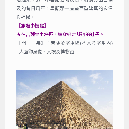
及的昔日風華，盡顯那一座座巨型建築的宏偉
與神秘。
【旅遊小提醒】
★在吉薩金字塔區，請穿好走舒適的鞋子。
【門 票】：吉薩金字塔區(不入金字塔內)
+人面獅身像、大埃及博物館。