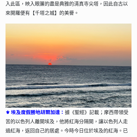
入此區，映入眼簾的盡是典雅的清真寺尖塔，因此自古以
來開羅便有【千塔之城】的美譽。
埃及度假勝地胡爾加達：
⚜
據《聖經》記載；摩西帶領受
苦的以色列人離開埃及，他將紅海分隔開，讓以色列人走
過紅海，返回自己的居處。今時今日位於埃及的紅海。已