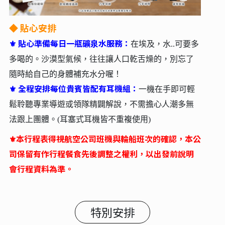
◆
貼心安排
⚜ 貼心準備每日一瓶礦泉水服務：
在埃及，水..可要多
多喝的。沙漠型氣候，往往讓人口乾舌燥的，別忘了
隨時給自己的身體補充水分喔！
全程安排每位貴賓皆配有耳機組：
⚜
一機在手即可輕
鬆聆聽專業導遊或領隊精闢解說，不需擔心人潮多無
法跟上團體。(耳塞式耳機皆不重複使用)
⚜
本行程表得視航空公司班機與輪船班次的確認，本公
司保留有作行程餐食先後調整之權利，以出發前說明
會行程資料為準。
特別安排