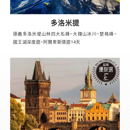
多洛米提
德義多洛米堤山林四大名峰~大鐘山冰川~楚格峰~
國王湖深度遊~阿爾卑斯環遊14天