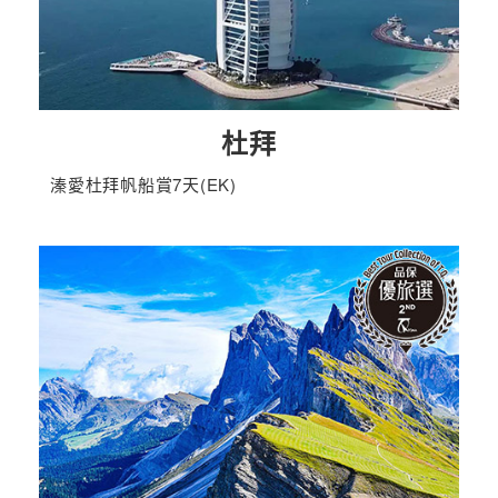
杜拜
溱愛杜拜帆船賞7天(EK)