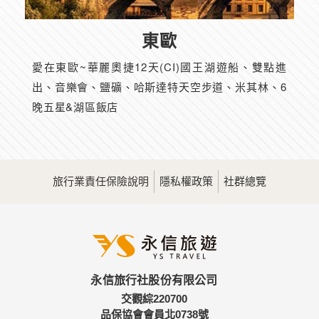
東歐
愛在東歐~華麗奧捷12天(CI)國王湖遊船、雙點進
出、音樂會、鹽礦、哈斯達特天空步道、米其林、6
晚五星&湖區飯店
旅行業責任保險說明
隱私權政策
社群總覽
永信旅行社股份有限公司
交觀綜220700
品保協會會員北0738號