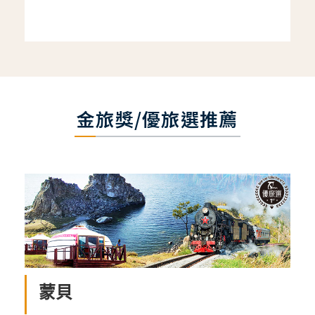
金旅獎/優旅選推薦
蒙貝