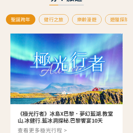
聖誕跨年
健行之旅
樂齡漫遊
遊獵探險
《極光行者》冰島X巴黎．夢幻藍湖.教堂
山.冰健行.藍冰洞探秘.巴黎饗宴10天
查看更多極光行程 >