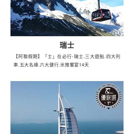
瑞士
【阿聯假期】「士」在必行-瑞士.三大遊船.四大列
車.五大名峰.六大健行.米推饗宴14天