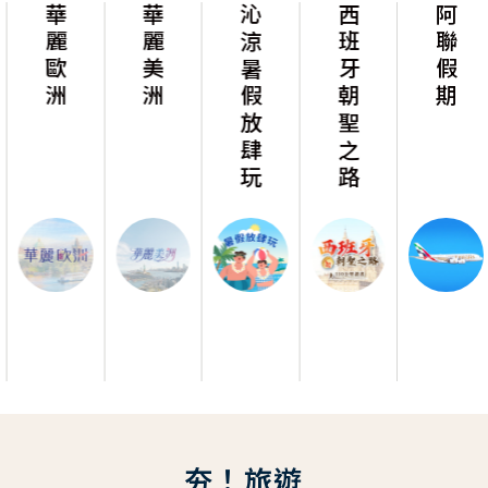
華麗歐洲
華麗美洲
沁涼暑假放肆玩
西班牙朝聖之路
阿聯假期
夯！旅遊