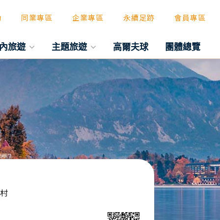
動
同業專區
企業專區
永續足跡
會員專區
內旅遊
主題旅遊
高爾夫球
團體總覽
物村