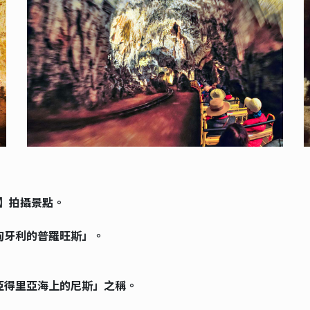
議】拍攝景點。
匈牙利的普羅旺斯」。
「亞得里亞海上的尼斯」之稱。