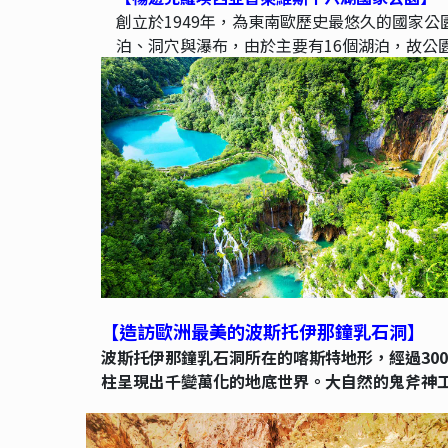
創立於1949年，為東南歐歷史最悠久的國家
泊、洞穴與瀑布，由於主要有16個湖泊，故公
【造訪歐洲最美的波斯托伊那鐘乳石洞】
波斯托伊那鐘乳石洞所在的喀斯特地形，經過30
柱呈現出千變萬化的地底世界。大自然的鬼斧神