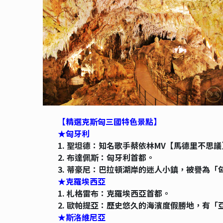
【精選克斯匈三國特色景點】
★匈牙利
1. 聖坦德：知名歌手蔡依林MV【馬德里不思
2. 布達佩斯：匈牙利首都。
3. 蒂豪尼：巴拉頓湖岸的迷人小鎮，被譽為「
★克羅埃西亞
1. 札格雷布：克羅埃西亞首都。
2. 歐帕提亞：歷史悠久的海濱度假勝地，有
★斯洛維尼亞