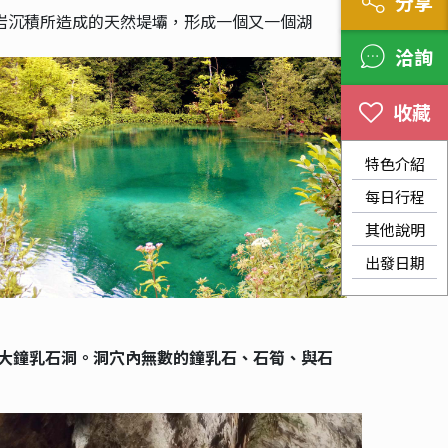
分享
岩沉積所造成的天然堤壩，形成一個又一個湖
洽詢
特色介紹
每日行程
其他說明
出發日期
巨大鐘乳石洞。洞穴內無數的鐘乳石、石筍、與石