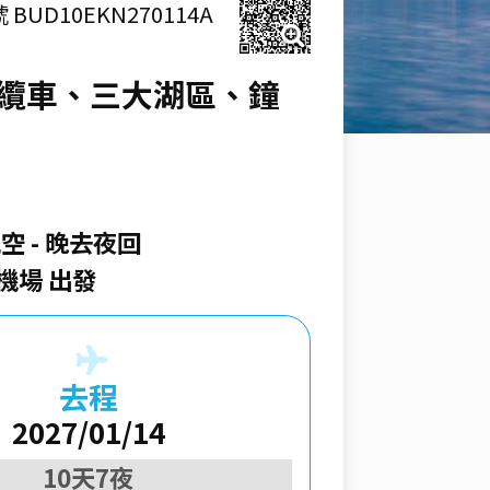
 BUD10EKN270114A
雙纜車、三大湖區、鐘
航空
晚去夜回
機場 出發
去程
2027/01/14
10天7夜