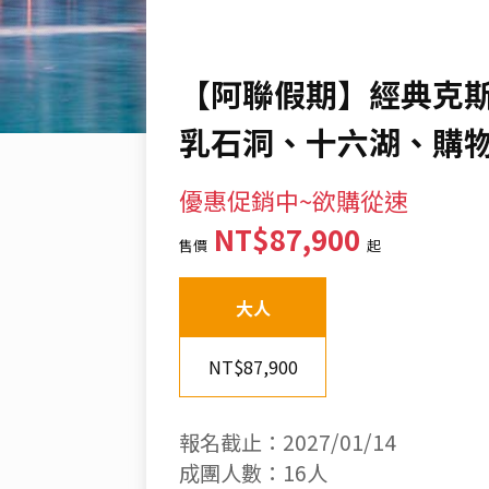
【阿聯假期】經典克斯
乳石洞、十六湖、購
優惠促銷中~欲購從速
NT$87,900
售價
起
大人
NT$87,900
報名截止：2027/01/14
成團人數：16人