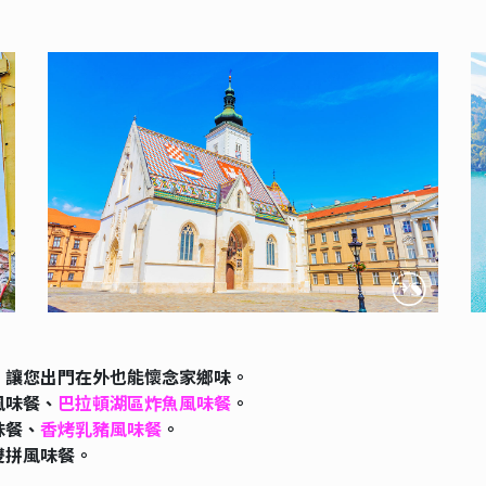
，讓您出門在外也能懷念家鄉味。
風味餐、
巴拉頓湖區炸魚風味餐
。
味餐、
香烤乳豬風味餐
。
雙拼風味餐。