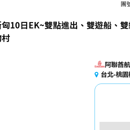
團號
匈10日EK~雙點進出、雙遊船、
物村
阿聯酋
台北-桃園