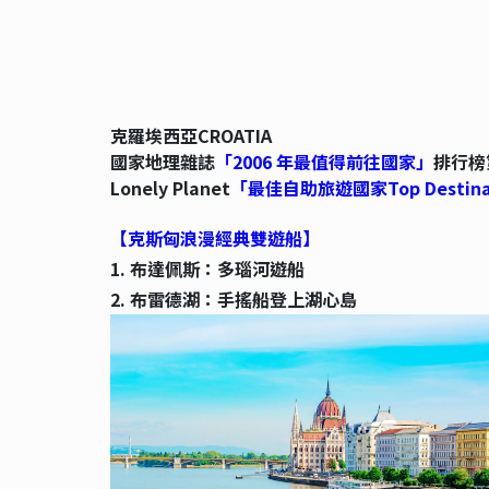
克羅埃西亞CROATIA
國家地理雜誌
「2006 年最值得前往國家」
排行榜
Lonely Planet
「最佳自助旅遊國家Top Destina
【克斯匈浪漫經典雙遊船】
1. 布達佩斯：多瑙河遊船
2. 布雷德湖：手搖船登上湖心島