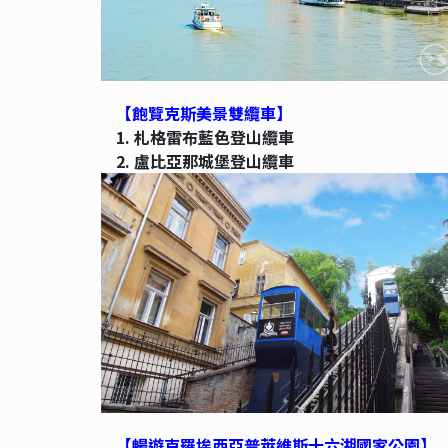
【飽覽克斯美景雙纜車】
1.
札格雷布藍色登山纜車
2.
盧比亞那城堡登山纜車
【暢遊克羅埃西亞普萊維斯十六湖國家公園】