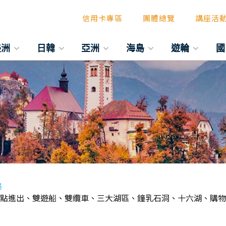
信用卡專區
團體總覽
講座活
美洲
日韓
亞洲
海島
遊輪
國
島
~雙點進出、雙遊船、雙纜車、三大湖區、鐘乳石洞、十六湖、購