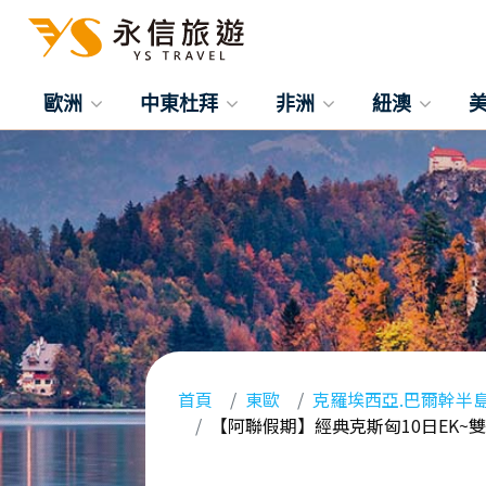
歐洲
中東杜拜
非洲
紐澳
首頁
東歐
克羅埃西亞.巴爾幹半
【阿聯假期】經典克斯匈10日EK