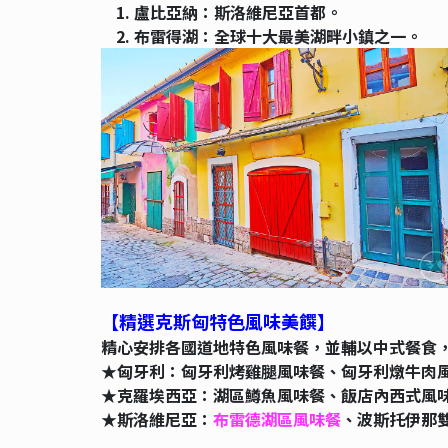
1. 盧比亞納：斯洛維尼亞首都。
2. 布雷得湖：全球十大最美湖畔小鎮之一。
【精選克斯匈特色風味美饌】
精心安排各國道地特色風味餐，並輔以中式餐食
★匈牙利：匈牙利烤雞腿風味餐、匈牙利燉牛肉
★克羅埃西亞：湖區鱒魚風味餐、飯店內西式風
★斯洛維尼亞：
布雷德湖區風味餐
、波斯托伊那