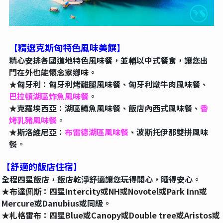
【精選克斯匈特色風味美饌】
精心安排各國道地特色風味餐，並輔以中式餐食，讓您出
門在外也能懷念家鄉味。
★匈牙利：匈牙利烤雞腿風味餐、匈牙利燉牛肉風味餐、
巴拉頓湖區炸魚風味餐
。
★克羅埃西亞：湖區鱒魚風味餐、飯店內西式風味餐、
香
烤乳豬風味餐
。
★斯洛維尼亞：
布雷德湖區風味餐
、波斯托伊那雙拼風味
餐。
【舒適的飯店住宿】
全程四星飯店，飯店乾淨舒適讓您玩得開心，睡得安心。
★布達佩斯：四星Intercity或NH或Novotel或Park Inn或
Mercure或Danubius或同級。
★札格雷布：四星Blue或Canopy或Double tree或Aristos或