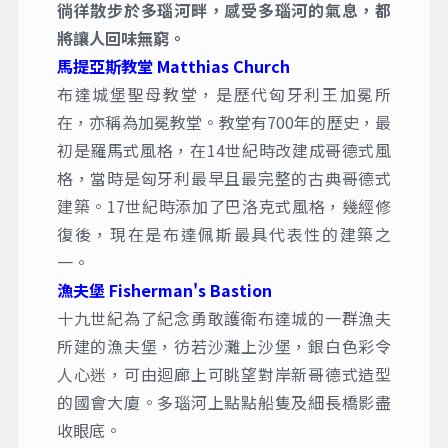
徜徉散步於多瑙河畔，感受多瑙河的氣息，都
將讓人回味無窮。
馬提亞斯教堂 Matthias Church
布達城堡聖母教堂，是歷代匈牙利王加冕所
在，亦稱為加冕教堂。教堂有700年的歷史，最
初是羅馬式風格，在14世紀時改建成哥德式風
格，當時是匈牙利最早且最完整的古典哥德式
建築。17世紀時添加了巴洛克式風格，幾經修
復後，現在是布達佩斯最具代表性的建築之
一。
漁夫堡 Fisherman's Bastion
十九世紀為了紀念勇敢護衛布達城的一群漁夫
所建的漁夫堡，彷若沙灘上沙堡，銀白色彩令
人心迷，可由迴廊上可眺望對岸新哥德式造型
的國會大廈。多瑙河上點點船隻及細長橋影盡
收眼底。