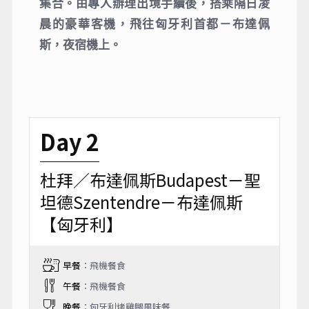
集合。由專人辦理出境手續後，搭乘隔日凌
晨的豪華客機，飛往匈牙利首都－布達佩
斯，夜宿機上。
Day 2
杜拜／布達佩斯Budapest－聖
坦德Szentendre－布達佩斯
【匈牙利】
早餐
：飛機餐食
午餐
：飛機餐食
晚餐
：匈牙利烤雞腿風味餐