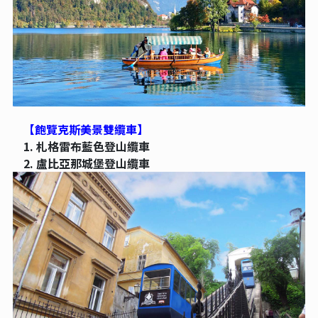
【飽覽克斯美景雙纜車】
1.
札格雷布藍色登山纜車
2.
盧比亞那城堡登山纜車