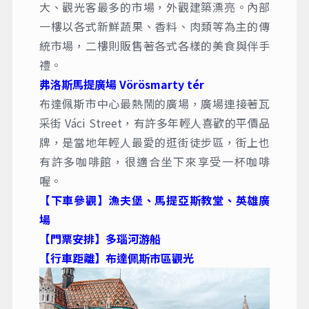
大、觀光客最多的市場，外觀建築漂亮。內部
一樓以各式新鮮蔬果、香料、肉類等為主的傳
統市場，二樓則販售著各式各樣的美食與伴手
禮。
弗洛斯馬提廣場 Vörösmarty tér
布達佩斯市中心最熱鬧的廣場，廣場連接著瓦
采街 Váci Street，有許多年輕人喜歡的平價品
牌，是當地年輕人最愛的逛街徒步區，街上也
有許多咖啡館，很適合坐下來享受一杯咖啡
喔。
【下車參觀】漁夫堡、馬提亞斯教堂、英雄廣
場
【門票安排】多瑙河游船
【行車距離】布達佩斯市區觀光