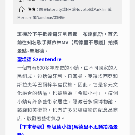
住宿
：四星Intercity或NH或Novotel或Park Inn或
Mercure或Danubius或同級
班機於下午抵達匈牙利首都－布達佩斯，首先
前往知名歌手蔡依林MV【馬德里不思議】拍攝
景點~聖坦德。
聖坦德 Szentendre
一個有著600多年歷史的小鎮，由不同國家的人
民組成，包括匈牙利、日耳曼、克羅埃西亞和
斯拉夫等巴爾幹半島民族。因此，它是多元文
化融合的結晶，也被稱為「希臘小村」。這個
小鎮有許多藝術家居住，隱藏著多個博物館、
藝廊和美術館，也有許多彩繪繽紛的紀念品商
店，散發著藝術氣息。
【下車參觀】聖坦德小鎮(馬德里不思議拍攝景
點)