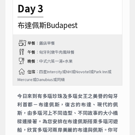
Day 3
布達佩斯Budapest
早餐
：飯店早餐
午餐
：匈牙利燉牛肉風味餐
晚餐
：中式六菜一湯+水果
住宿
：四星Intercity或NH或Novotel或Park Inn或
Mercure或Danubius或同級
今日來到有多瑙珍珠及多瑙女王之美譽的匈牙
利首都－布達佩斯，復古的布達、現代的佩
斯，由多瑙河上不同造型、不同故事的大小橋
樑連接著。為您安排在布達佩斯搭乘多瑙河遊
船，欣賞多瑙河兩岸美麗的布達與佩斯。你可