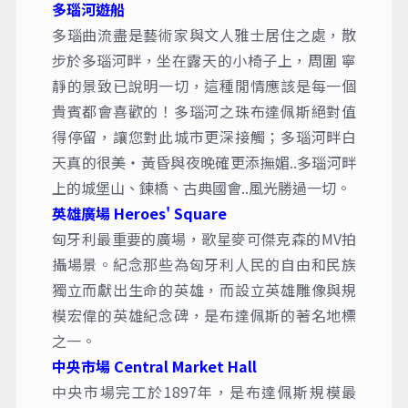
多瑙河遊船
多瑙曲流盡是藝術家與文人雅士居住之處，散
步於多瑙河畔，坐在露天的小椅子上，周圍 寧
靜的景致已說明一切，這種閒情應該是每一個
貴賓都會喜歡的！多瑙河之珠布達佩斯絕對值
得停留，讓您對此城市更深接觸；多瑙河畔白
天真的很美‧黃昏與夜晚確更添撫媚..多瑙河畔
上的城堡山、鍊橋、古典國會..風光勝過一切。
英雄廣場 Heroes' Square
匈牙利最重要的廣場，歌星麥可傑克森的MV拍
攝場景。紀念那些為匈牙利人民的自由和民族
獨立而獻出生命的英雄，而設立英雄雕像與規
模宏偉的英雄紀念碑，是布達佩斯的著名地標
之一。
中央市場 Central Market Hall
中央市場完工於1897年，是布達佩斯規模最