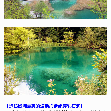
【造訪歐洲最美的波斯托伊那鐘乳石洞】