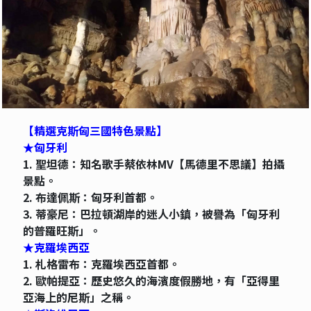
【精選克斯匈三國特色景點】
★匈牙利
1. 聖坦德：知名歌手蔡依林MV【馬德里不思議】拍攝
景點。
2. 布達佩斯：匈牙利首都。
3. 蒂豪尼：巴拉頓湖岸的迷人小鎮，被譽為「匈牙利
的普羅旺斯」。
★克羅埃西亞
1. 札格雷布：克羅埃西亞首都。
2. 歐帕提亞：歷史悠久的海濱度假勝地，有「亞得里
亞海上的尼斯」之稱。