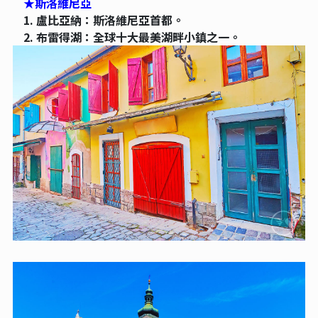
★斯洛維尼亞
1. 盧比亞納：斯洛維尼亞首都。
2. 布雷得湖：全球十大最美湖畔小鎮之一。