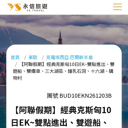
首頁
東歐
克羅埃西亞.巴爾幹半島
【阿聯假期】經典克斯匈10日EK~雙點進出、雙
遊船、雙纜車、三大湖區、鐘乳石洞、十六湖、購
物村
團號 BUD10EKN261203B
【阿聯假期】經典克斯匈10
日EK~雙點進出、雙遊船、