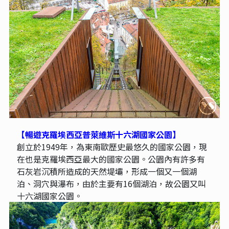
【暢遊克羅埃西亞普萊維斯十六湖國家公園】
創立於1949年，為東南歐歷史最悠久的國家公園，現
在也是克羅埃西亞最大的國家公園。公園內有許多有
石灰岩沉積所造成的天然堤壩，形成一個又一個湖
泊、洞穴與瀑布，由於主要有16個湖泊，故公園又叫
十六湖國家公園。