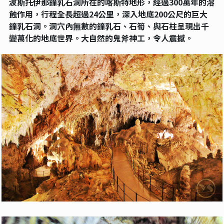
波斯托伊那鐘乳石洞所在的喀斯特地形，經過300萬年的溶
蝕作用，行程全長超過24公里，深入地底200公尺的巨大
鐘乳石洞。洞穴內無數的鐘乳石、石筍、與石柱呈現出千
變萬化的地底世界。大自然的鬼斧神工，令人震撼。