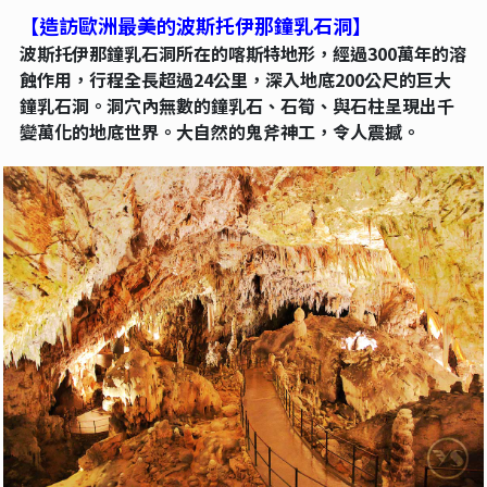
【造訪歐洲最美的波斯托伊那鐘乳石洞】
波斯托伊那鐘乳石洞所在的喀斯特地形，經過300萬年的溶
蝕作用，行程全長超過24公里，深入地底200公尺的巨大
鐘乳石洞。洞穴內無數的鐘乳石、石筍、與石柱呈現出千
變萬化的地底世界。大自然的鬼斧神工，令人震撼。