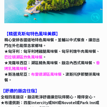
【精選克斯匈特色風味美饌】
精心安排各國道地特色風味餐，並輔以中式餐食，讓您出
門在外也能懷念家鄉味。
★匈牙利：匈牙利烤雞腿風味餐、匈牙利燉牛肉風味餐、
巴拉頓湖區炸魚風味餐
。
★克羅埃西亞：湖區鱒魚風味餐、飯店內西式風味餐、
香
烤乳豬風味餐
。
★斯洛維尼亞：
布雷德湖區風味餐
、波斯托伊那雙拼風味
餐。
【舒適的飯店住宿】
全程四星飯店，飯店乾淨舒適讓您玩得開心，睡得安心。
★布達佩斯：四星Intercity或NH或Novotel或Park Inn或