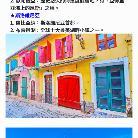
2. 歐帕提亞：歷史悠久的海濱度假勝地，有「亞得里
亞海上的尼斯」之稱。
★斯洛維尼亞
1. 盧比亞納：斯洛維尼亞首都。
2. 布雷得湖：全球十大最美湖畔小鎮之一。