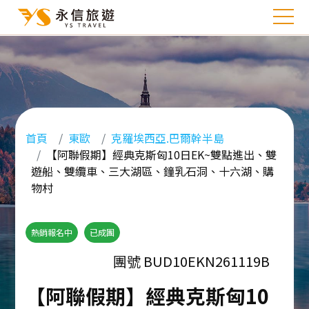
首頁
東歐
克羅埃西亞.巴爾幹半島
【阿聯假期】經典克斯匈10日EK~雙點進出、雙
遊船、雙纜車、三大湖區、鐘乳石洞、十六湖、購
物村
熱銷報名中
已成團
團號 BUD10EKN261119B
【阿聯假期】經典克斯匈10