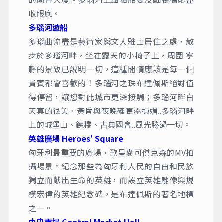
收眼底。
多瑙河遊船
多瑙曲流盡是藝術家與文人雅士居住之處，散
步於多瑙河畔，坐在露天的小椅子上，周圍 寧
靜的景致已說明一切，這種閒情應該是每一個
貴賓都會喜歡的！多瑙河之珠布達佩斯絕對值
得停留，讓您對此城市更深接觸；多瑙河畔白
天真的很美‧黃昏與夜晚確更添撫媚..多瑙河畔
上的城堡山、鍊橋、古典國會..風光勝過一切。
英雄廣場 Heroes' Square
匈牙利最重要的廣場，歌星麥可傑克森的MV拍
攝場景。紀念那些為匈牙利人民的自由和民族
獨立而獻出生命的英雄，而設立英雄雕像與規
模宏偉的英雄紀念碑，是布達佩斯的著名地標
之一。
中央市場 Central Market Hall