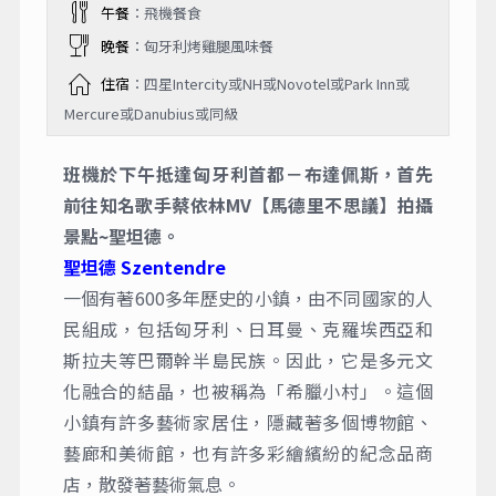
午餐
：飛機餐食
晚餐
：匈牙利烤雞腿風味餐
住宿
：四星Intercity或NH或Novotel或Park Inn或
Mercure或Danubius或同級
班機於下午抵達匈牙利首都－布達佩斯，首先
前往知名歌手蔡依林MV【馬德里不思議】拍攝
景點~聖坦德。
聖坦德 Szentendre
一個有著600多年歷史的小鎮，由不同國家的人
民組成，包括匈牙利、日耳曼、克羅埃西亞和
斯拉夫等巴爾幹半島民族。因此，它是多元文
化融合的結晶，也被稱為「希臘小村」。這個
小鎮有許多藝術家居住，隱藏著多個博物館、
藝廊和美術館，也有許多彩繪繽紛的紀念品商
店，散發著藝術氣息。