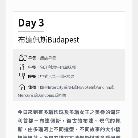
Day 3
布達佩斯Budapest
早餐
：飯店早餐
午餐
：匈牙利燉牛肉風味餐
晚餐
：中式六菜一湯+水果
住宿
：四星Intercity或NH或Novotel或Park Inn或
Mercure或Danubius或同級
今日來到有多瑙珍珠及多瑙女王之美譽的匈牙
利首都－布達佩斯，復古的布達、現代的佩
斯，由多瑙河上不同造型、不同故事的大小橋
樑連接著。為您安排在布達佩斯搭乘多瑙河遊