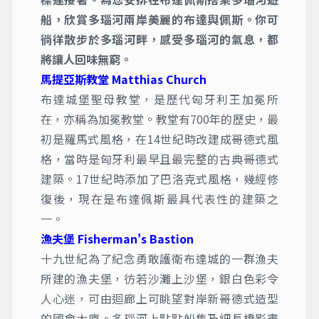
船，欣賞多瑙河兩岸美麗的布達與佩斯。你可
徜徉散步於多瑙河畔，感受多瑙河的氣息，都
將讓人回味無窮。
馬提亞斯教堂 Matthias Church
布達城堡聖母教堂，是歷代匈牙利王加冕所
在，亦稱為加冕教堂。教堂有700年的歷史，最
初是羅馬式風格，在14世紀時改建成哥德式風
格，當時是匈牙利最早且最完整的古典哥德式
建築。17世紀時添加了巴洛克式風格，幾經修
復後，現在是布達佩斯最具代表性的建築之
一。
漁夫堡 Fisherman's Bastion
十九世紀為了紀念勇敢護衛布達城的一群漁夫
所建的漁夫堡，彷若沙灘上沙堡，銀白色彩令
人心迷，可由迴廊上可眺望對岸新哥德式造型
的國會大廈。多瑙河上點點船隻及細長橋影盡