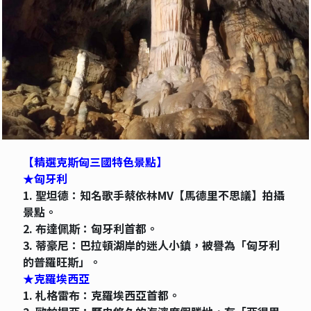
【精選克斯匈三國特色景點】
★匈牙利
1. 聖坦德：知名歌手蔡依林MV【馬德里不思議】拍攝
景點。
2. 布達佩斯：匈牙利首都。
3. 蒂豪尼：巴拉頓湖岸的迷人小鎮，被譽為「匈牙利
的普羅旺斯」。
★克羅埃西亞
1. 札格雷布：克羅埃西亞首都。