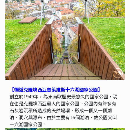
【暢遊克羅埃西亞普萊維斯十六湖國家公園】
創立於1949年，為東南歐歷史最悠久的國家公園，現
在也是克羅埃西亞最大的國家公園。公園內有許多有
石灰岩沉積所造成的天然堤壩，形成一個又一個湖
泊、洞穴與瀑布，由於主要有16個湖泊，故公園又叫
十六湖國家公園。