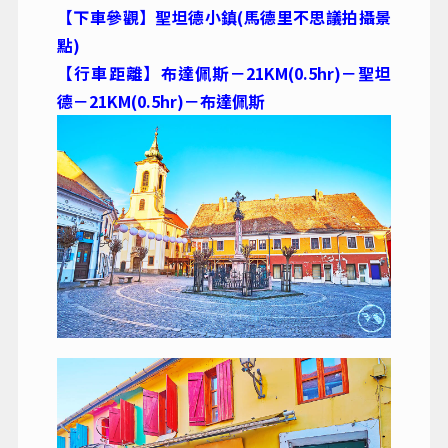
【下車參觀】聖坦德小鎮(馬德里不思議拍攝景
點)
【行車距離】布達佩斯－21KM(0.5hr)－聖坦
德－21KM(0.5hr)－布達佩斯