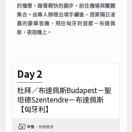
的憧憬，踏著輕快的腳步，前往機場與團體
集合。由專人辦理出境手續後，搭乘隔日凌
晨的豪華客機，飛往匈牙利首都－布達佩
斯，夜宿機上。
Day 2
杜拜／布達佩斯Budapest－聖
坦德Szentendre－布達佩斯
【匈牙利】
早餐
：飛機餐食