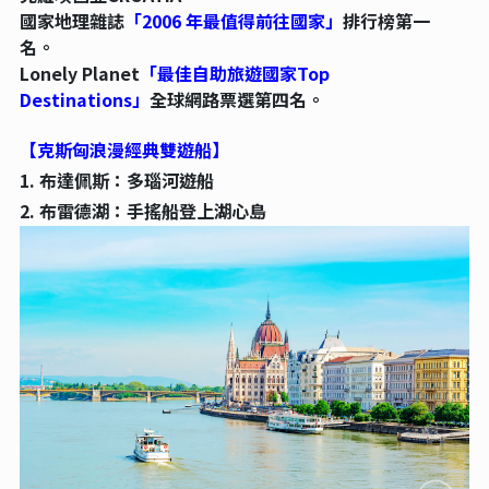
國家地理雜誌
「2006 年最值得前往國家」
排行榜第一
名。
Lonely Planet
「最佳自助旅遊國家Top
Destinations」
全球網路票選第四名。
【克斯匈浪漫經典雙遊船】
1. 布達佩斯：多瑙河遊船
2. 布雷德湖：手搖船登上湖心島