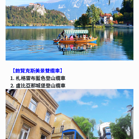
【飽覽克斯美景雙纜車】
1.
札格雷布藍色登山纜車
2.
盧比亞那城堡登山纜車