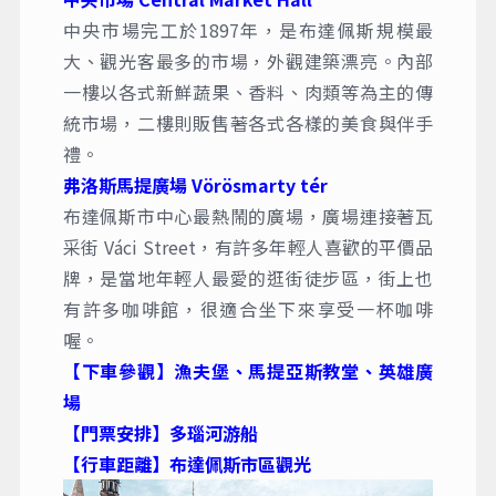
中央市場完工於1897年，是布達佩斯規模最
大、觀光客最多的市場，外觀建築漂亮。內部
一樓以各式新鮮蔬果、香料、肉類等為主的傳
統市場，二樓則販售著各式各樣的美食與伴手
禮。
弗洛斯馬提廣場 Vörösmarty tér
布達佩斯市中心最熱鬧的廣場，廣場連接著瓦
采街 Váci Street，有許多年輕人喜歡的平價品
牌，是當地年輕人最愛的逛街徒步區，街上也
有許多咖啡館，很適合坐下來享受一杯咖啡
喔。
【下車參觀】漁夫堡、馬提亞斯教堂、英雄廣
場
【門票安排】多瑙河游船
【行車距離】布達佩斯市區觀光