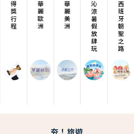
得獎行程
華麗歐洲
華麗美洲
沁涼暑假放肆玩
西班牙朝聖之路
夯！旅遊