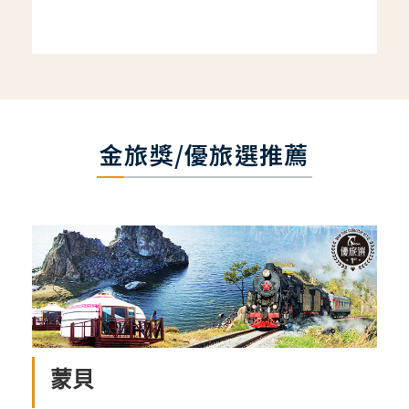
金旅獎/優旅選推薦
蒙貝