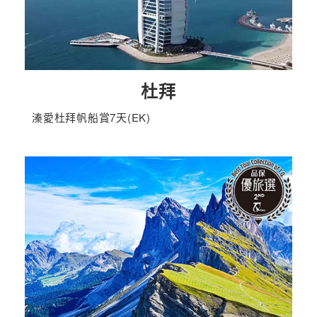
杜拜
溱愛杜拜帆船賞7天(EK)