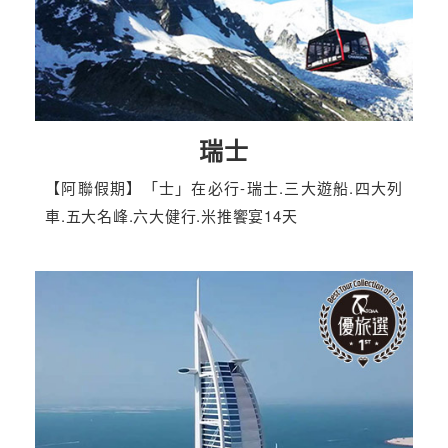
瑞士
【阿聯假期】「士」在必行-瑞士.三大遊船.四大列
車.五大名峰.六大健行.米推饗宴14天