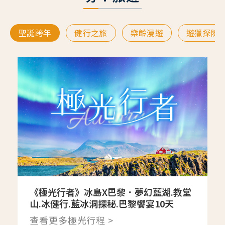
聖誕跨年
健行之旅
樂齡漫遊
遊獵探險
《極光行者》冰島X巴黎．夢幻藍湖.教堂
山.冰健行.藍冰洞探秘.巴黎饗宴10天
查看更多極光行程 >