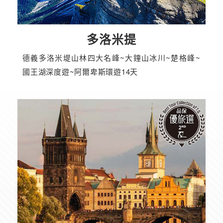
多洛米提
德義多洛米堤山林四大名峰~大鐘山冰川~楚格峰~
國王湖深度遊~阿爾卑斯環遊14天