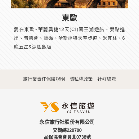
東歐
愛在東歐~華麗奧捷12天(CI)國王湖遊船、雙點進
出、音樂會、鹽礦、哈斯達特天空步道、米其林、6
晚五星&湖區飯店
旅行業責任保險說明
隱私權政策
社群總覽
永信旅行社股份有限公司
交觀綜220700
品保協會會員北0738號