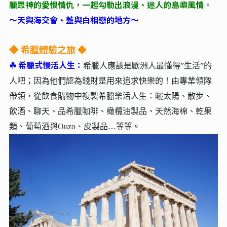
臘眾神的愛恨情仇，一起勾勒出浪漫、迷人的島嶼風情。
～天與海交會、藍與白相戀的地方～
希臘體驗之旅 ◆
◆
☘︎
希臘式慢活人生：
希臘人應該是歐洲人最懂得”生活”的
人吧；因為他們認為錢財是用來追求快樂的！由專業領隊
帶領，從飲食購物中複製希臘樂活人生：曬太陽、散步、
飲酒、聊天、品希臘咖啡、橄欖油製品、天然海棉、乾果
類、葡萄酒與Ouzo、皮製品…等等。