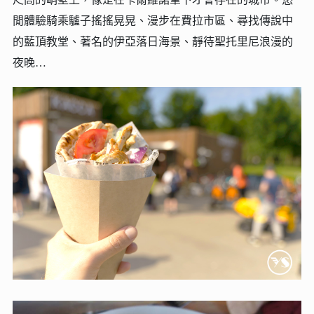
閒體驗騎乘驢子搖搖晃晃、漫步在費拉市區、尋找傳說中
的藍頂教堂、著名的伊亞落日海景、靜待聖托里尼浪漫的
夜晚…