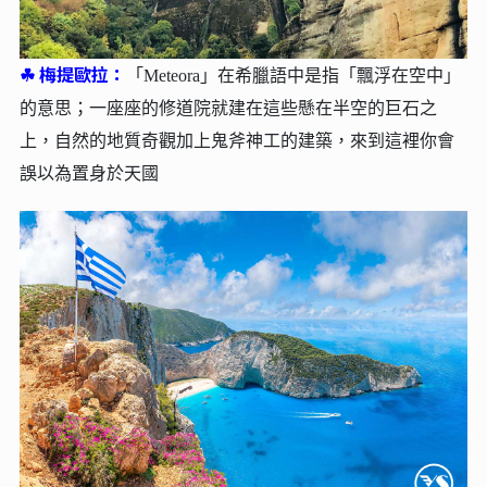
☘︎
梅提歐拉：
「Meteora」在希臘語中是指「飄浮在空中」
的意思；一座座的修道院就建在這些懸在半空的巨石之
上，自然的地質奇觀加上鬼斧神工的建築，來到這裡你會
誤以為置身於天國