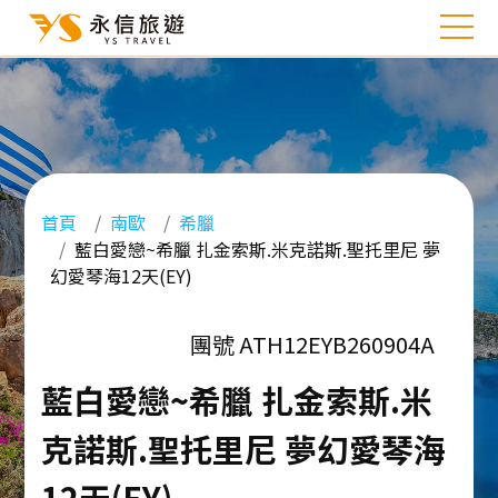
首頁
南歐
希臘
藍白愛戀~希臘 扎金索斯.米克諾斯.聖托里尼 夢
幻愛琴海12天(EY)
團號 ATH12EYB260904A
藍白愛戀~希臘 扎金索斯.米
克諾斯.聖托里尼 夢幻愛琴海
12天(EY)