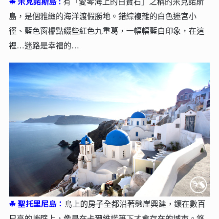
☘︎
米克諾斯島 :
有「愛琴海上的白寶石」之稱的米克諾斯
島，是個雅緻的海洋渡假勝地。錯綜複雜的白色迷宮小
徑、藍色窗櫺點綴些紅色九重葛，一幅幅藍白印象，在這
裡…迷路是幸福的…
☘︎
聖托里尼島：
島上的房子全都沿著懸崖興建，鑲在數百
尺高的峭壁上，像是在卡爾維諾筆下才會存在的城市。悠