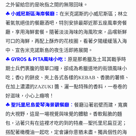
之外留給您的是吮指之間的無限回味。
☘︎
小威尼斯區海岸餐廳：
在米克諾斯的小威尼斯區；林立
著氣氛絕佳的餐廳酒吧，特別安排最鄰近那五座風車旁餐
廳，享用海鮮套餐。隨著淡淡海味的海風吹來，品嚐新鮮
可口的海鮮，再配上酥炸的花枝圈，看著夕陽緩緩落入海
中、宣告米克諾斯島的夜生活即將展開。
☘︎
GYROS & PITA風味小吃：
原是那希臘及土耳其戰爭時
期士兵們裹腹的簡單口糧，卻成為希臘道地的街頭風味小
吃；香Q 的餅皮、夾上各式各樣的KEBAB、香脆的薯條、
在加上濃濃的ZAZUKI 醬、灑一點特殊的香料，一卷卷的
好滋味，小心上癮唷！
☘︎
聖托里尼島愛琴海景觀餐廳
：
餐廳沿著岩壁而建，寬廣
的大視野，這是一場視覺與味覺的體驗。香軟鬆脆的麵
包，沾著只有在這裡才吃的到的特產—聖托里尼扁豆泥；
搭配著橄欖油一起吃，定會讓你意猶未盡。獨具個性的海