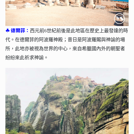
☘︎
德爾菲：
西元前6世紀前後是此地區在歷史上最發達的時
代。在德爾菲的阿波羅神殿；昔日是阿波羅賜與神諭的場
所，此地亦被視為世界的中心，來自希臘國內外的朝聖者
紛紛來此祈求神諭。