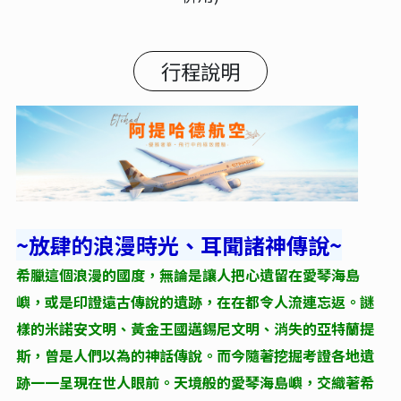
行程說明
~放肆的浪漫時光、耳聞諸神傳說~
希臘這個浪漫的國度，無論是讓人把心遺留在愛琴海島
嶼，或是印證遠古傳說的遺跡，在在都令人流連忘返。謎
樣的米諾安文明、黃金王國邁錫尼文明、消失的亞特蘭提
斯，曾是人們以為的神話傳說。而今隨著挖掘考證各地遺
跡一一呈現在世人眼前。天境般的愛琴海島嶼，交織著希