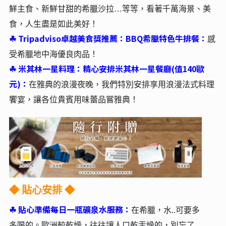
鮮主食、新鮮甘甜的希臘沙拉…等等，看著千萬海景、美
食，人生盡是如此美好！
☘︎
Tripadviso卓越美食獎推薦：BBQ希臘特色牛排餐：
感
受希臘地中海優良肉品
！
☘︎
米其林一星料理：精心安排米其林一星餐廳(值140歐
元)：
在雅典的浪漫夜晚，我們特別安排享用浪漫法式料理
饗宴，讓各位貴賓用味蕾品嘗雅典！
◆
貼心安排 ◆
☘︎
貼心準備每日一瓶礦泉水服務：
在希臘，水..可要多
多喝的。歐洲較乾燥，往往讓人口乾舌燥的，別忘了