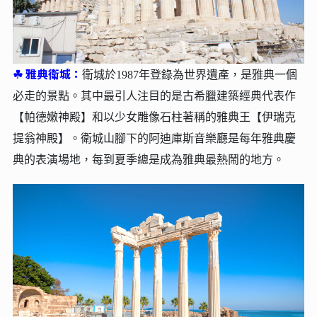
☘︎
雅典衛城：
衛城於1987年登錄為世界遺產，是雅典一個
必走的景點。其中最引人注目的是古希臘建築經典代表作
【帕德嫩神殿】和以少女雕像石柱著稱的雅典王【伊瑞克
提翁神殿】。衛城山腳下的阿迪庫斯音樂廳是每年雅典慶
典的表演場地，每到夏季總是成為雅典最熱鬧的地方。