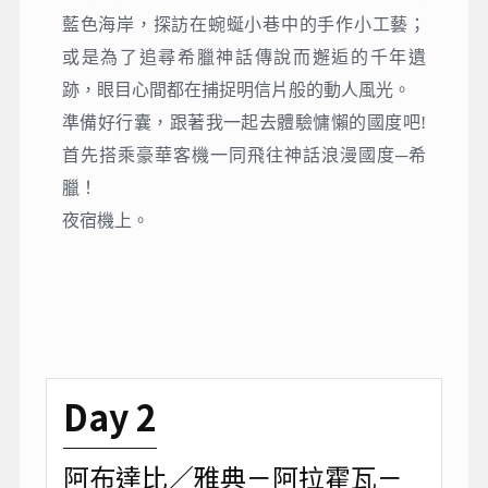
藍色海岸，探訪在蜿蜒小巷中的手作小工藝；
或是為了追尋希臘神話傳說而邂逅的千年遺
跡，眼目心間都在捕捉明信片般的動人風光。
準備好行囊，跟著我一起去體驗慵懶的國度吧!
首先搭乘豪華客機一同飛往神話浪漫國度─希
臘！
夜宿機上。
Day 2
阿布達比／雅典－阿拉霍瓦－