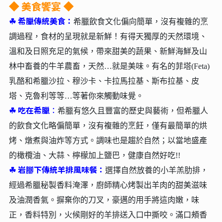
美食饗宴
◆
◆
☘︎
希臘傳統美食：
希臘飲食文化偏向簡單，沒有複雜的烹
調過程，食材的呈現就是新鮮！有得天獨厚的天然環境、
溫和及日照充足的氣候，帶來甜美的蔬果、新鮮海鮮及山
林中畜養的牛羊農畜，天然…就是美味。有名的菲塔(Feta)
乳酪和希臘沙拉、穆沙卡、卡拉馬拉基、斯布拉基、皮
塔、克魯利等等…等著你來觸動味覺。
☘︎
吃在希臘
：
希臘有悠久且豐富的歷史與藝術，但希臘人
的飲食文化略偏簡單，沒有複雜的烹飪，僅有最簡單的烘
烤、燉煮與油炸等方式。調味也是趨於自然；以當地盛產
的橄欖油、大蒜、檸檬加上鹽巴，健康自然好吃!!
☘︎
岩腳下傳統羊排風味餐：
選擇自然放養的小羊羔肋排，
經過希臘秘製香料淹澤，廚師精心烤製出羊肉的甜美滋味
及油潤香氣。摒棄你的刀叉，豪邁的用手將這肉嫩，味
正，香料特別，火候剛好的羊排送入口中撕咬。滿口頰香