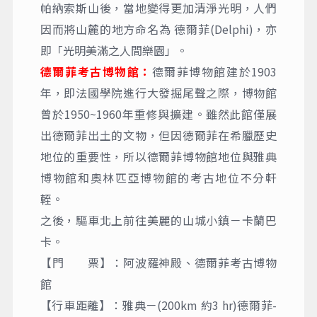
帕納索斯山後，當地變得更加清淨光明，人們
因而將山麓的地方命名為 德爾菲(Delphi)，亦
即「光明美滿之人間樂園」。
德爾菲考古博物館：
德爾菲博物館建於1903
年，即法國學院進行大發掘尾聲之際，博物館
曾於1950~1960年重修與擴建。雖然此館僅展
出德爾菲出土的文物，但因德爾菲在希臘歷史
地位的重要性，所以德爾菲博物館地位與雅典
博物館和奧林匹亞博物館的考古地位不分軒
輊。
之後，驅車北上前往美麗的山城小鎮－卡蘭巴
卡。
【門 票】：阿波羅神殿、德爾菲考古博物
館
【行車距離】：雅典－(200km 約3 hr)德爾菲-