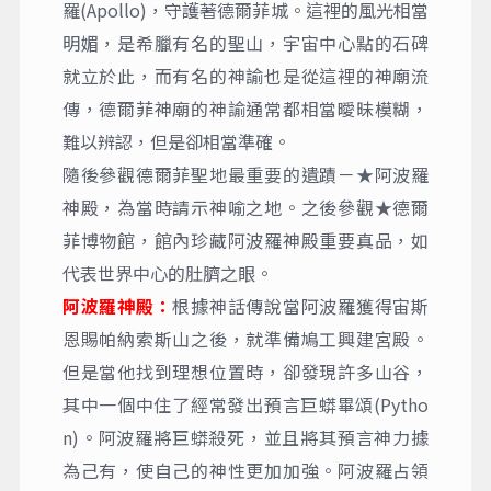
羅(Apollo)，守護著德爾菲城。這裡的風光相當
明媚，是希臘有名的聖山，宇宙中心點的石碑
就立於此，而有名的神諭也是從這裡的神廟流
傳，德爾菲神廟的神諭通常都相當曖昧模糊，
難以辨認，但是卻相當準確。
隨後參觀德爾菲聖地最重要的遺蹟－★阿波羅
神殿，為當時請示神喻之地。之後參觀★德爾
菲博物館，館內珍藏阿波羅神殿重要真品，如
代表世界中心的肚臍之眼。
阿波羅神殿：
根據神話傳說當阿波羅獲得宙斯
恩賜帕納索斯山之後，就準備鳩工興建宮殿。
但是當他找到理想位置時，卻發現許多山谷，
其中一個中住了經常發出預言巨蟒畢頌(Pytho
n)。阿波羅將巨蟒殺死，並且將其預言神力據
為己有，使自己的神性更加加強。阿波羅占領