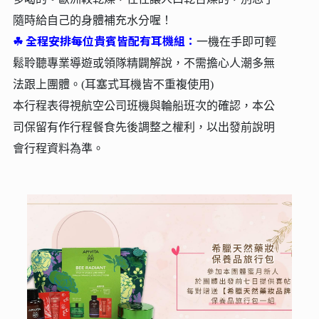
隨時給自己的身體補充水分喔！
☘︎
全程安排每位貴賓皆配有耳機組：
一機在手即可輕
鬆聆聽專業導遊或領隊精闢解說，不需擔心人潮多無
法跟上團體。(耳塞式耳機皆不重複使用)
本行程表得視航空公司班機與輪船班次的確認，本公
司保留有作行程餐食先後調整之權利，以出發前說明
會行程資料為準。