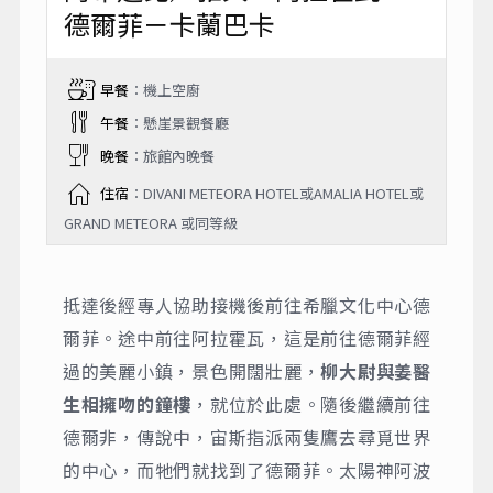
德爾菲－卡蘭巴卡
早餐
：機上空廚
午餐
：懸崖景觀餐廳
晚餐
：旅館內晚餐
住宿
：DIVANI METEORA HOTEL或AMALIA HOTEL或
GRAND METEORA 或同等級
抵達後經專人協助接機後前往希臘文化中心德
爾菲。途中前往阿拉霍瓦，這是前往德爾菲經
過的美麗小鎮，景色開闊壯麗，
柳大尉與姜醫
生相擁吻的鐘樓
，就位於此處。隨後繼續前往
德爾非，傳說中，宙斯指派兩隻鷹去尋覓世界
的中心，而牠們就找到了德爾菲。太陽神阿波