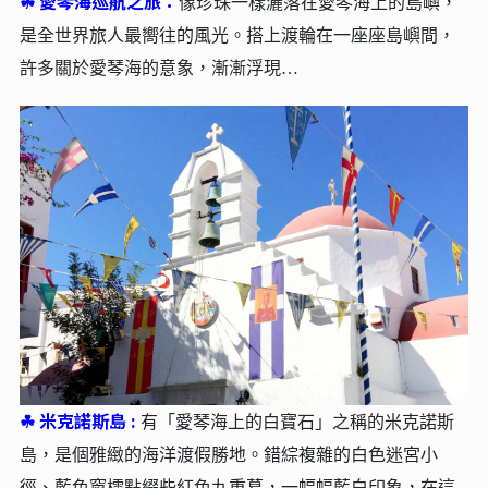
☘︎
愛琴海巡航之旅：
像珍珠一樣灑落在愛琴海上的島嶼，
是全世界旅人最嚮往的風光。搭上渡輪在一座座島嶼間，
許多關於愛琴海的意象，漸漸浮現…
☘︎
米克諾斯島 :
有「愛琴海上的白寶石」之稱的米克諾斯
島，是個雅緻的海洋渡假勝地。錯綜複雜的白色迷宮小
徑、藍色窗櫺點綴些紅色九重葛，一幅幅藍白印象，在這