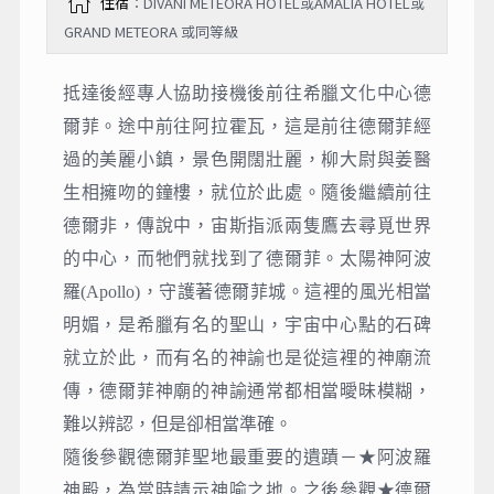
住宿
：DIVANI METEORA HOTEL或AMALIA HOTEL或
GRAND METEORA 或同等級
抵達後經專人協助接機後前往希臘文化中心德
爾菲。途中前往阿拉霍瓦，這是前往德爾菲經
過的美麗小鎮，景色開闊壯麗，柳大尉與姜醫
生相擁吻的鐘樓，就位於此處。隨後繼續前往
德爾非，傳說中，宙斯指派兩隻鷹去尋覓世界
的中心，而牠們就找到了德爾菲。太陽神阿波
羅(Apollo)，守護著德爾菲城。這裡的風光相當
明媚，是希臘有名的聖山，宇宙中心點的石碑
就立於此，而有名的神諭也是從這裡的神廟流
傳，德爾菲神廟的神諭通常都相當曖昧模糊，
難以辨認，但是卻相當準確。
隨後參觀德爾菲聖地最重要的遺蹟－★阿波羅
神殿，為當時請示神喻之地。之後參觀★德爾