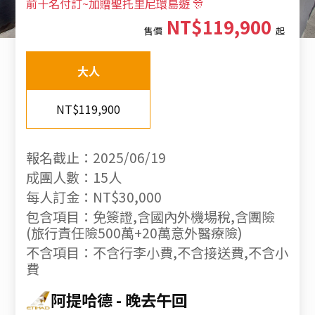
前十名付訂~加贈聖托里尼環島遊 🎊
NT$119,900
售價
起
大人
NT$119,900
報名截止：2025/06/19
成團人數：15人
每人訂金：NT$30,000
包含項目：免簽證,含國內外機場稅,含團險
(旅行責任險500萬+20萬意外醫療險)
不含項目：不含行李小費,不含接送費,不含小
費
阿提哈德
晚去午回