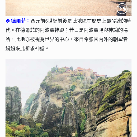
☘︎
德爾菲：
西元前6世紀前後是此地區在歷史上最發達的時
代。在德爾菲的阿波羅神殿；昔日是阿波羅賜與神諭的場
所，此地亦被視為世界的中心，來自希臘國內外的朝聖者
紛紛來此祈求神諭。