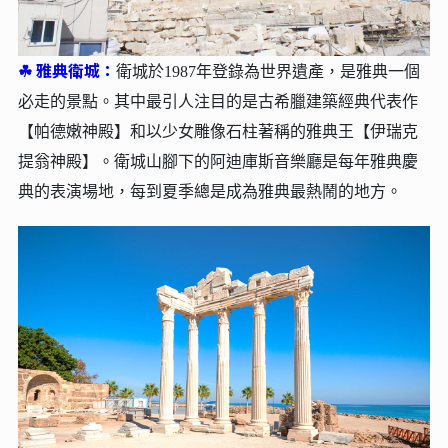
☘︎
雅典衛城：
衛城於1987年登錄為世界遺產，是雅典一個
必走的景點。其中最引人注目的是古希臘建築經典代表作
【帕德嫩神殿】和以少女雕像石柱著稱的雅典王【伊瑞克
提翁神殿】。衛城山腳下的阿迪庫斯音樂廳是每年雅典慶
典的表演場地，每到夏季總是成為雅典最熱鬧的地方。