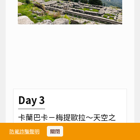
Day 3
卡蘭巴卡－梅提歐拉～天空之
城－雅典
防範詐騙聲明
關閉