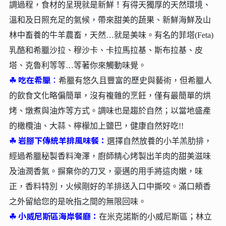
調過程，食材的呈現就是新鮮！有得天獨厚的天然環境、
溫和及日照充足的氣候，帶來甜美的蔬果、新鮮海鮮及山
林中畜養的牛羊農畜，天然…就是美味。有名的菲塔(Feta)
乳酪和希臘沙拉、穆沙卡、卡拉馬拉基、斯布拉基、皮
塔、克魯利等等…等著你來觸動味覺。
☘︎
吃在希臘
：
希臘有悠久且豐富的歷史與藝術，但希臘人
的飲食文化略偏簡單，沒有複雜的烹飪，僅有最簡單的烘
烤、燉煮與油炸等方式。調味也是趨於自然；以當地盛產
的橄欖油、大蒜、檸檬加上鹽巴，健康自然好吃!!
☘︎
岩腳下傳統羊排風味餐：
選擇自然放養的小羊羔肋排，
經過希臘秘製香料淹澤，廚師精心烤製出羊肉的甜美滋味
及油潤香氣。摒棄你的刀叉，豪邁的用手將這肉嫩，味
正，香料特別，火候剛好的羊排送入口中撕咬。滿口頰香
之外留給您的是吮指之間的無限回味。
☘︎
小威尼斯區海岸餐廳：
在米克諾斯的小威尼斯區；林立