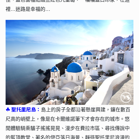
裡…迷路是幸福的…
☘︎
聖托里尼島：
島上的房子全都沿著懸崖興建，鑲在數百
尺高的峭壁上，像是在卡爾維諾筆下才會存在的城市。悠
閒體驗騎乘驢子搖搖晃晃、漫步在費拉市區、尋找傳說中
的藍頂教堂、著名的伊亞落日海景、靜待聖托里尼浪漫的