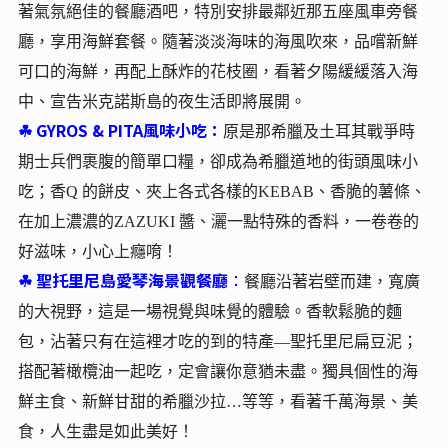
著氣氛絕佳的餐廳酒吧，特別安排最鄰近那五座風車旁餐
廳，享用海鮮套餐。隨著淡淡海味的海風吹來，品嚐新鮮
可口的海鮮，再配上酥炸的花枝圈，看著夕陽緩緩落入海
中、宣告米克諾斯島的夜生活即將展開。
☘︎
GYROS & PITA風味小吃：
原是那希臘及土耳其戰爭時
期士兵們裹腹的簡單口糧，卻成為希臘道地的街頭風味小
吃；香Q 的餅皮、夾上各式各樣的KEBAB、香脆的薯條、
在加上濃濃的ZAZUKI 醬、灑一點特殊的香料，一卷卷的
好滋味，小心上癮唷！
☘︎
聖托里尼島愛琴海景觀餐廳
：
餐廳沿著岩壁而建，寬廣
的大視野，這是一場視覺與味覺的體驗。香軟鬆脆的麵
包，沾著只有在這裡才吃的到的特產—聖托里尼扁豆泥；
搭配著橄欖油一起吃，定會讓你意猶未盡。獨具個性的海
鮮主食、新鮮甘甜的希臘沙拉…等等，看著千萬海景、美
食，人生盡是如此美好！