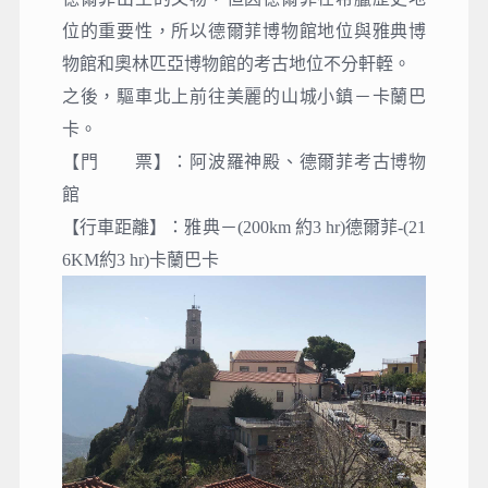
位的重要性，所以德爾菲博物館地位與雅典博
物館和奧林匹亞博物館的考古地位不分軒輊。
之後，驅車北上前往美麗的山城小鎮－卡蘭巴
卡。
【門 票】
：
阿波羅神殿、德爾菲考古博物
館
【行車距離】：雅典－(200km 約3 hr)德爾菲-(21
6KM約3 hr)卡蘭巴卡