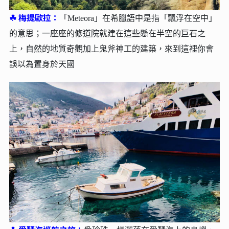
☘︎
梅提歐拉：
「Meteora」在希臘語中是指「飄浮在空中」
的意思；一座座的修道院就建在這些懸在半空的巨石之
上，自然的地質奇觀加上鬼斧神工的建築，來到這裡你會
誤以為置身於天國