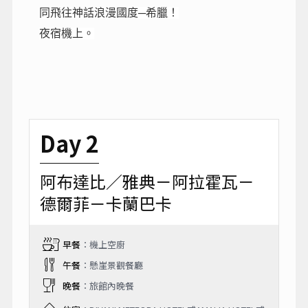
同飛往神話浪漫國度─希臘！
夜宿機上。
Day 2
阿布達比／雅典－阿拉霍瓦－
德爾菲－卡蘭巴卡
早餐
：機上空廚
午餐
：懸崖景觀餐廳
晚餐
：旅館內晚餐