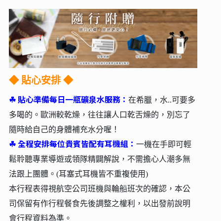
◆
貼心安排 ◆
☘︎
貼心準備每日一瓶礦泉水服務：
在希臘，水..可要多
多喝的。歐洲較乾燥，往往讓人口乾舌燥的，別忘了
隨時給自己的身體補充水分喔！
☘︎
全程安排每位貴賓皆配有耳機組：
一機在手即可輕
鬆聆聽專業導遊或領隊精闢解說，不需擔心人潮多無
法跟上團體。(耳塞式耳機皆不重複使用)
本行程表得視航空公司班機與輪船班次的確認，本公
司保留有作行程餐食先後調整之權利，以出發前說明
會行程資料為準。