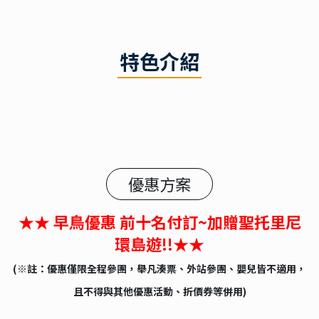
特色介紹
優惠方案
★★ 早鳥優惠 前十名付訂~加贈聖托里尼
環島遊!!★★
(※註：優惠僅限全程參團，舉凡湊票、外站參團、嬰兒皆不適用，
且不得與其他優惠活動、折價券等併用)