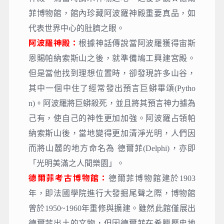
菲博物館，館內珍藏阿波羅神殿重要真品，如
代表世界中心的肚臍之眼。
阿波羅神殿：
根據神話傳說當阿波羅獲得宙斯
恩賜帕納索斯山之後，就準備鳩工興建宮殿。
但是當他找到理想位置時，卻發現許多山谷，
其中一個中住了經常發出預言巨蟒畢頌(Pytho
n)。阿波羅將巨蟒殺死，並且將其預言神力據為
己有，使自己的神性更加加強。阿波羅占領帕
納索斯山後，當地變得更加清淨光明，人們因
而將山麓的地方命名為 德爾菲(Delphi)，亦即
「光明美滿之人間樂園」。
德爾菲考古博物館：
德爾菲博物館建於1903
年，即法國學院進行大發掘尾聲之際，博物館
曾於1950~1960年重修與擴建。雖然此館僅展出
德爾菲出土的文物，但因德爾菲在希臘歷史地