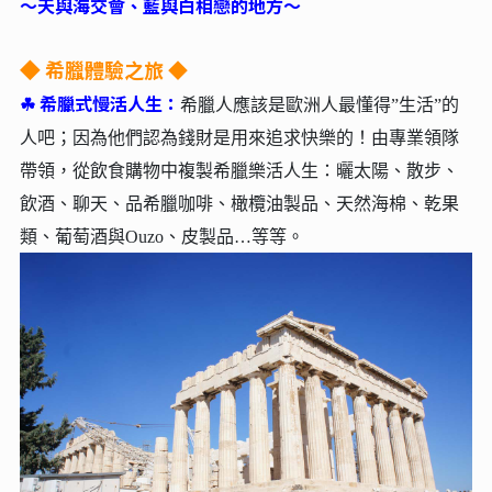
～天與海交會、藍與白相戀的地方～
希臘體驗之旅 ◆
◆
☘︎
希臘式慢活人生：
希臘人應該是歐洲人最懂得”生活”的
人吧；因為他們認為錢財是用來追求快樂的！由專業領隊
帶領，從飲食購物中複製希臘樂活人生：曬太陽、散步、
飲酒、聊天、品希臘咖啡、橄欖油製品、天然海棉、乾果
類、葡萄酒與Ouzo、皮製品…等等。