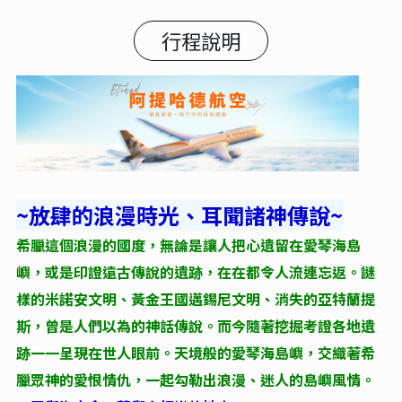
行程說明
~放肆的浪漫時光、耳聞諸神傳說~
希臘這個浪漫的國度，無論是讓人把心遺留在愛琴海島
嶼，或是印證遠古傳說的遺跡，在在都令人流連忘返。謎
樣的米諾安文明、黃金王國邁錫尼文明、消失的亞特蘭提
斯，曾是人們以為的神話傳說。而今隨著挖掘考證各地遺
跡一一呈現在世人眼前。天境般的愛琴海島嶼，交織著希
臘眾神的愛恨情仇，一起勾勒出浪漫、迷人的島嶼風情。