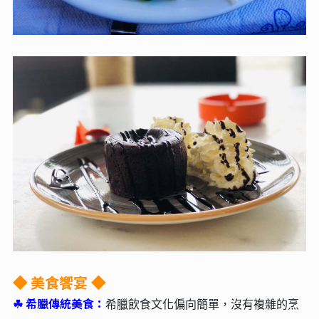
美食饗宴
◆
◆
☘︎
希臘傳統美食：
希臘飲食文化偏向簡單，沒有複雜的烹