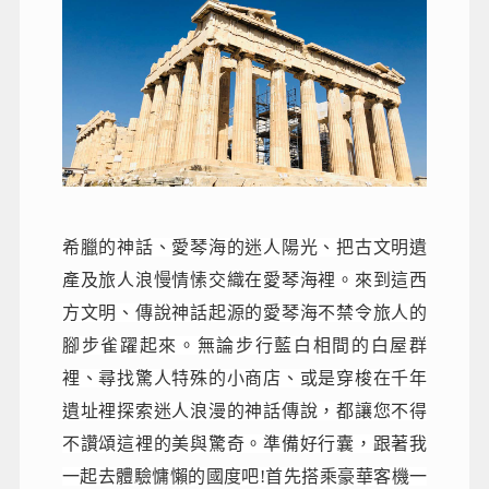
希臘的神話、愛琴海的迷人陽光、把古文明遺
產及旅人浪慢情愫交織在愛琴海裡。來到這西
方文明、傳說神話起源的愛琴海不禁令旅人的
腳步雀躍起來。無論步行藍白相間的白屋群
裡、尋找驚人特殊的小商店、或是穿梭在千年
遺址裡探索迷人浪漫的神話傳說，都讓您不得
不讚頌這裡的美與驚奇。準備好行囊，跟著我
一起去體驗慵懶的國度吧!首先搭乘豪華客機一