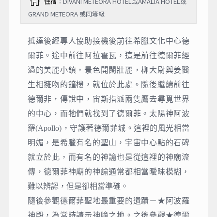
住宿
：DIVANI METEORA HOTEL或AMALIA HOTEL或
GRAND METEORA 或同等級
抵達後經專人協助接機後前往希臘文化中心德
爾菲。途中前往阿拉霍瓦，這是前往德爾菲經
過的美麗小鎮，景色開闊壯麗，柳大尉與姜醫
生相擁吻的鐘樓，就位於此處。隨後繼續前往
德爾非，傳說中，宙斯指派兩隻鷹去尋覓世界
的中心，而牠們就找到了德爾菲。太陽神阿波
羅(Apollo)，守護著德爾菲城。這裡的風光相當
明媚，是希臘有名的聖山，宇宙中心點的石碑
就立於此，而有名的神諭也是從這裡的神廟流
傳，德爾菲神廟的神諭通常都相當曖昧模糊，
難以辨認，但是卻相當準確。
隨後參觀德爾菲聖地最重要的遺蹟－★阿波羅
神殿，為當時請示神喻之地。之後參觀★德爾