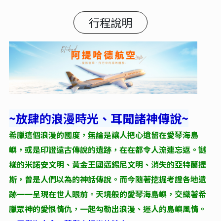
行程說明
~放肆的浪漫時光、耳聞諸神傳說~
希臘這個浪漫的國度，無論是讓人把心遺留在愛琴海島
嶼，或是印證遠古傳說的遺跡，在在都令人流連忘返。謎
樣的米諾安文明、黃金王國邁錫尼文明、消失的亞特蘭提
斯，曾是人們以為的神話傳說。而今隨著挖掘考證各地遺
跡一一呈現在世人眼前。天境般的愛琴海島嶼，交織著希
臘眾神的愛恨情仇，一起勾勒出浪漫、迷人的島嶼風情。