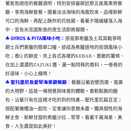
著氣氛絕佳的餐廳酒吧，特別安排最鄰近那五座風車旁餐
廳，享用海鮮套餐。隨著淡淡海味的海風吹來，品嚐新鮮
可口的海鮮，再配上酥炸的花枝圈，看著夕陽緩緩落入海
中、宣告米克諾斯島的夜生活即將展開。
☘︎
GYROS & PITA風味小吃：
原是那希臘及土耳其戰爭時
期士兵們裹腹的簡單口糧，卻成為希臘道地的街頭風味小
吃；香Q 的餅皮、夾上各式各樣的KEBAB、香脆的薯條、
在加上濃濃的ZAZUKI 醬、灑一點特殊的香料，一卷卷的
好滋味，小心上癮唷！
☘︎
聖托里尼島愛琴海景觀餐廳
：
餐廳沿著岩壁而建，寬廣
的大視野，這是一場視覺與味覺的體驗。香軟鬆脆的麵
包，沾著只有在這裡才吃的到的特產—聖托里尼扁豆泥；
搭配著橄欖油一起吃，定會讓你意猶未盡。獨具個性的海
鮮主食、新鮮甘甜的希臘沙拉…等等，看著千萬海景、美
食，人生盡是如此美好！