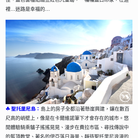
裡…迷路是幸福的…
☘︎
聖托里尼島：
島上的房子全都沿著懸崖興建，鑲在數百
尺高的峭壁上，像是在卡爾維諾筆下才會存在的城市。悠
閒體驗騎乘驢子搖搖晃晃、漫步在費拉市區、尋找傳說中
的藍頂教堂、著名的伊亞落日海景、靜待聖托里尼浪漫的