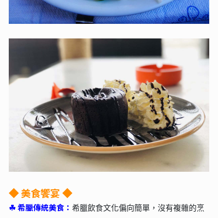
美食饗宴
◆
◆
☘︎
希臘傳統美食：
希臘飲食文化偏向簡單，沒有複雜的烹