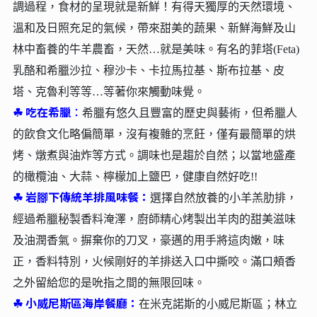
調過程，食材的呈現就是新鮮！有得天獨厚的天然環境、
溫和及日照充足的氣候，帶來甜美的蔬果、新鮮海鮮及山
林中畜養的牛羊農畜，天然…就是美味。有名的菲塔(Feta)
乳酪和希臘沙拉、穆沙卡、卡拉馬拉基、斯布拉基、皮
塔、克魯利等等…等著你來觸動味覺。
☘︎
吃在希臘
：
希臘有悠久且豐富的歷史與藝術，但希臘人
的飲食文化略偏簡單，沒有複雜的烹飪，僅有最簡單的烘
烤、燉煮與油炸等方式。調味也是趨於自然；以當地盛產
的橄欖油、大蒜、檸檬加上鹽巴，健康自然好吃!!
☘︎
岩腳下傳統羊排風味餐：
選擇自然放養的小羊羔肋排，
經過希臘秘製香料淹澤，廚師精心烤製出羊肉的甜美滋味
及油潤香氣。摒棄你的刀叉，豪邁的用手將這肉嫩，味
正，香料特別，火候剛好的羊排送入口中撕咬。滿口頰香
之外留給您的是吮指之間的無限回味。
☘︎
小威尼斯區海岸餐廳：
在米克諾斯的小威尼斯區；林立