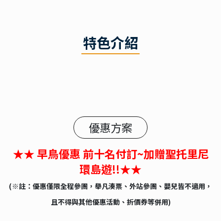
特色介紹
優惠方案
★★ 早鳥優惠 前十名付訂~加贈聖托里尼
環島遊!!★★
(※註：優惠僅限全程參團，舉凡湊票、外站參團、嬰兒皆不適用，
且不得與其他優惠活動、折價券等併用)