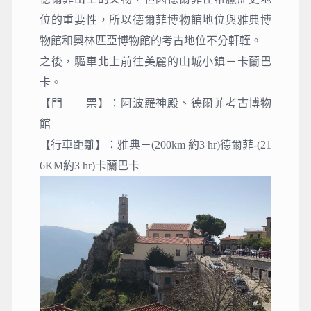
位的重要性，所以德爾菲博物館地位與雅典博
物館和奧林匹亞博物館的考古地位不分軒輊。
之後，驅車北上前往美麗的山城小鎮－卡蘭巴
卡。
【門 票】
：
阿波羅神殿、德爾菲考古博物
館
【行車距離】：雅典－(200km 約3 hr)德爾菲-(21
6KM約3 hr)卡蘭巴卡