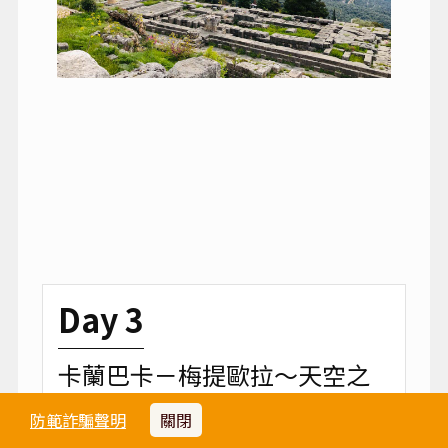
Day 3
卡蘭巴卡－梅提歐拉～天空之
城－雅典
防範詐騙聲明
關閉