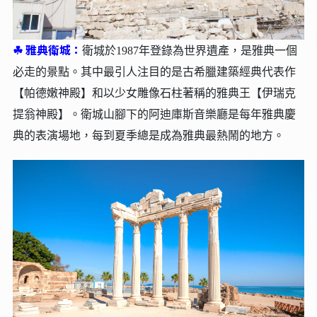
☘︎
雅典衛城：
衛城於1987年登錄為世界遺產，是雅典一個
必走的景點。其中最引人注目的是古希臘建築經典代表作
【帕德嫩神殿】和以少女雕像石柱著稱的雅典王【伊瑞克
提翁神殿】。衛城山腳下的阿迪庫斯音樂廳是每年雅典慶
典的表演場地，每到夏季總是成為雅典最熱鬧的地方。