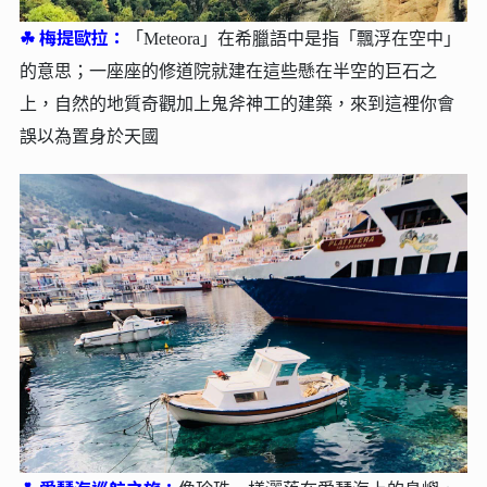
☘︎
梅提歐拉：
「Meteora」在希臘語中是指「飄浮在空中」
的意思；一座座的修道院就建在這些懸在半空的巨石之
上，自然的地質奇觀加上鬼斧神工的建築，來到這裡你會
誤以為置身於天國