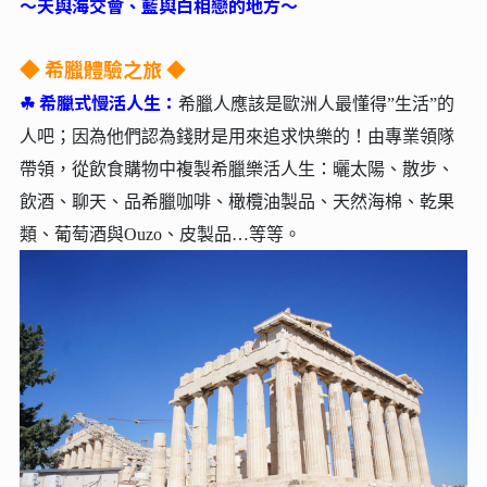
～天與海交會、藍與白相戀的地方～
希臘體驗之旅 ◆
◆
☘︎
希臘式慢活人生：
希臘人應該是歐洲人最懂得”生活”的
人吧；因為他們認為錢財是用來追求快樂的！由專業領隊
帶領，從飲食購物中複製希臘樂活人生：曬太陽、散步、
飲酒、聊天、品希臘咖啡、橄欖油製品、天然海棉、乾果
類、葡萄酒與Ouzo、皮製品…等等。