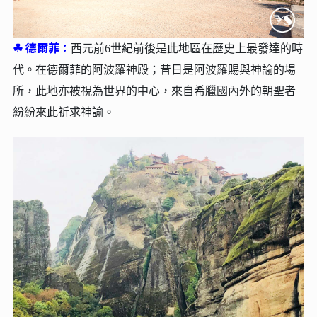
☘︎
德爾菲：
西元前6世紀前後是此地區在歷史上最發達的時
代。在德爾菲的阿波羅神殿；昔日是阿波羅賜與神諭的場
所，此地亦被視為世界的中心，來自希臘國內外的朝聖者
紛紛來此祈求神諭。