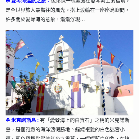
☘︎
愛琴海巡航之旅：
像珍珠一樣灑落在愛琴海上的島嶼，
是全世界旅人最嚮往的風光。搭上渡輪在一座座島嶼間，
許多關於愛琴海的意象，漸漸浮現…
☘︎
米克諾斯島 :
有「愛琴海上的白寶石」之稱的米克諾斯
島，是個雅緻的海洋渡假勝地。錯綜複雜的白色迷宮小
徑、藍色窗櫺點綴些紅色九重葛，一幅幅藍白印象，在這