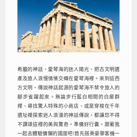
希臘的神話、愛琴海的迷人陽光、把古文明遺
產及旅人浪慢情愫交織在愛琴海裡。來到這西
方文明、傳說神話起源的愛琴海不禁令旅人的
腳步雀躍起來。無論步行藍白相間的白屋群
裡、尋找驚人特殊的小商店、或是穿梭在千年
遺址裡探索迷人浪漫的神話傳說，都讓您不得
不讚頌這裡的美與驚奇。準備好行囊，跟著我
一起去體驗慵懶的國度吧!首先搭乘豪華客機一