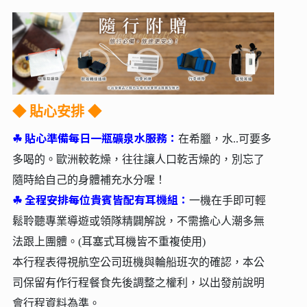
◆
貼心安排 ◆
☘︎
貼心準備每日一瓶礦泉水服務：
在希臘，水..可要多
多喝的。歐洲較乾燥，往往讓人口乾舌燥的，別忘了
隨時給自己的身體補充水分喔！
☘︎
全程安排每位貴賓皆配有耳機組：
一機在手即可輕
鬆聆聽專業導遊或領隊精闢解說，不需擔心人潮多無
法跟上團體。(耳塞式耳機皆不重複使用)
本行程表得視航空公司班機與輪船班次的確認，本公
司保留有作行程餐食先後調整之權利，以出發前說明
會行程資料為準。