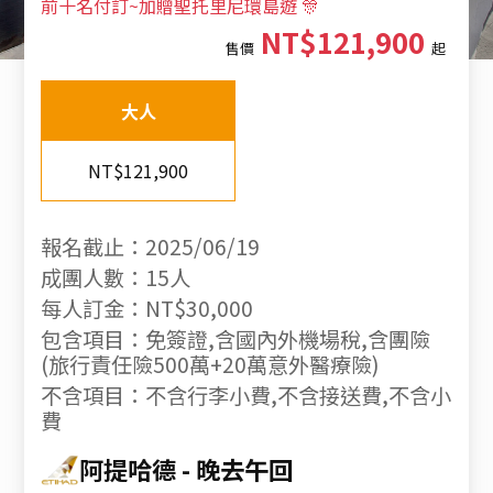
前十名付訂~加贈聖托里尼環島遊 🎊
NT$121,900
售價
起
大人
NT$121,900
報名截止：2025/06/19
成團人數：15人
每人訂金：NT$30,000
包含項目：免簽證,含國內外機場稅,含團險
(旅行責任險500萬+20萬意外醫療險)
不含項目：不含行李小費,不含接送費,不含小
費
阿提哈德
晚去午回