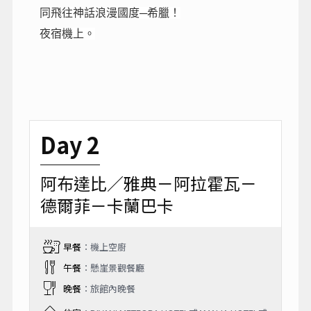
同飛往神話浪漫國度─希臘！
夜宿機上。
Day 2
阿布達比／雅典－阿拉霍瓦－
德爾菲－卡蘭巴卡
早餐
：機上空廚
午餐
：懸崖景觀餐廳
晚餐
：旅館內晚餐