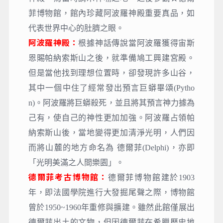
菲博物館，館內珍藏阿波羅神殿重要真品，如
代表世界中心的肚臍之眼。
阿波羅神殿：
根據神話傳說當阿波羅獲得宙斯
恩賜帕納索斯山之後，就準備鳩工興建宮殿。
但是當他找到理想位置時，卻發現許多山谷，
其中一個中住了經常發出預言巨蟒畢頌(Pytho
n)。阿波羅將巨蟒殺死，並且將其預言神力據為
己有，使自己的神性更加加強。阿波羅占領帕
納索斯山後，當地變得更加清淨光明，人們因
而將山麓的地方命名為 德爾菲(Delphi)，亦即
「光明美滿之人間樂園」。
德爾菲考古博物館：
德爾菲博物館建於1903
年，即法國學院進行大發掘尾聲之際，博物館
曾於1950~1960年重修與擴建。雖然此館僅展出
德爾菲出土的文物，但因德爾菲在希臘歷史地