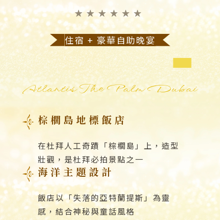
★★★★★★
住宿 + 豪華自助晚宴
Atlantis The Palm Dubai
棕櫚島地標飯店
在杜拜人工奇蹟「棕櫚島」上，造型
壯觀，是杜拜必拍景點之一
海洋主題設計
飯店以「失落的亞特蘭提斯」為靈
感，結合神秘與童話風格