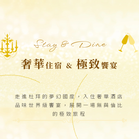
Stay & Dine
.............................................
奢華
極致
住宿 &
饗宴
................................................................................
走進杜拜的夢幻國度，入住奢華酒店
品味世界級饗宴，展開一場無與倫比
的極致旅程