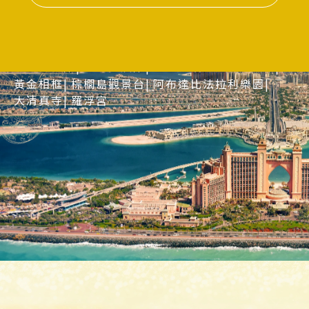
未來博物館
世博會展館
哈里發塔124層觀景台
黃金相框
棕櫚島觀景台
阿布達比法拉利樂園
大清真寺
羅浮宮