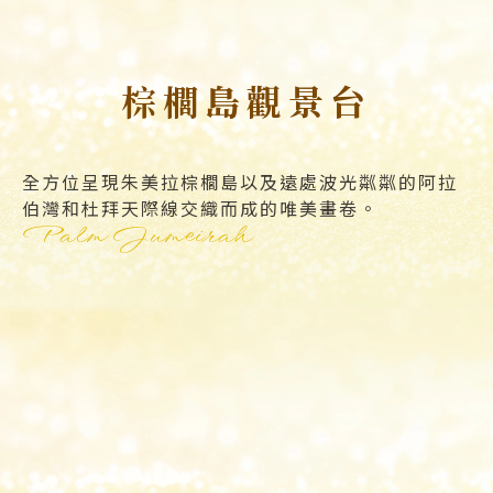
棕櫚島觀景台
全方位呈現朱美拉棕櫚島以及遠處波光粼粼的阿拉
伯灣和杜拜天際線交織而成的唯美畫卷。
Palm Jumeirah