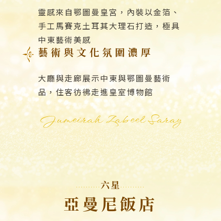
靈感來自鄂圖曼皇宮，內裝以金箔、
手工馬賽克土耳其大理石打造，極具
中東藝術美感
藝術與文化氛圍濃厚
大廳與走廊展示中東與鄂圖曼藝術
品，住客彷彿走進皇室博物館
Jumeirah Zabeel Saray
六星
亞曼尼飯店