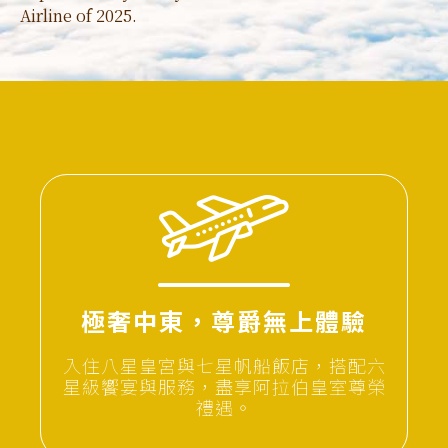
Airline of 2025.
極奢中東，尊爵無上體驗
入住八星皇宮與七星帆船飯店，搭配六
星級饗宴與服務，盡享阿拉伯皇室尊榮
禮遇。