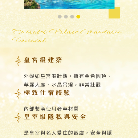
Emirates Palace Mandarin
Oriental
皇宮級建築
外觀如皇宮般壯觀，擁有金色圓頂、
華麗大廳、水晶吊燈，非常壯觀
極致住宿體驗
內部裝潢使用奢華材質
皇室級隱私與安全
是皇室與名人愛住的飯店，安全與隱