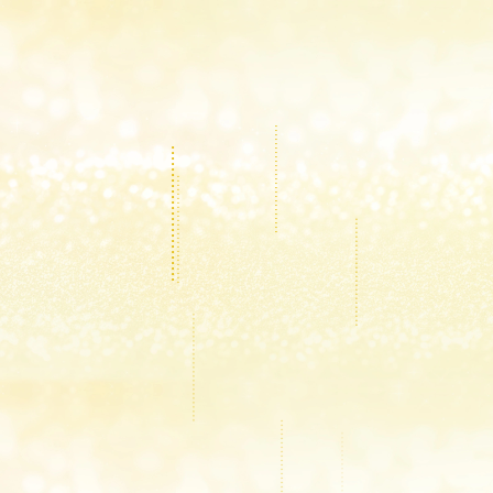
.........................
.........................
.........................
.........................
.........................