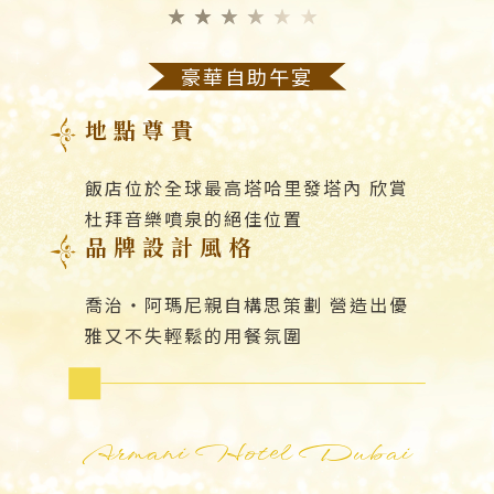
★★★★★★
豪華自助午宴
地點尊貴
飯店位於全球最高塔哈里發塔內 欣賞
杜拜音樂噴泉的絕佳位置
品牌設計風格
喬治・阿瑪尼親自構思策劃 營造出優
雅又不失輕鬆的用餐氛圍
Armani Hotel Dubai