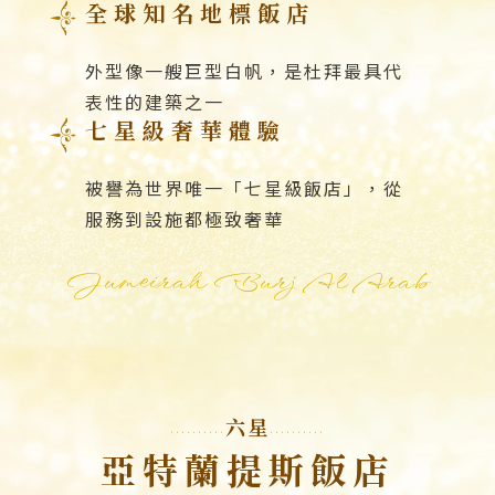
全球知名地標飯店
外型像一艘巨型白帆，是杜拜最具代
表性的建築之一
七星級奢華體驗
被譽為世界唯一「七星級飯店」，從
服務到設施都極致奢華
Jumeirah Burj Al Arab
六星
亞特蘭提斯飯店