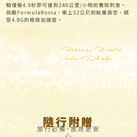
驗僅需4.9秒即可達到240公里/小時的驚險刺激。
挑戰FormulaRossa，衝上52公尺的眩暈高空，感
受4.8G的極致加速度。
Ferrari World
Abu Dhabi
隨行附贈
旅行必備˙旅途更安
心