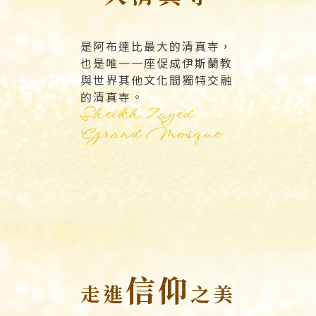
是阿布達比最大的清真寺，
也是唯一一座促成伊斯蘭教
與世界其他文化間獨特交融
的清真寺。
Sheikh Zayed
Grand Mosque
信仰
走進
之美