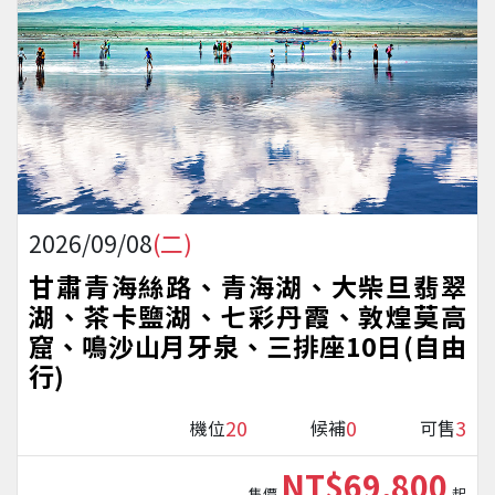
2026/09/08
(二)
甘肅青海絲路、青海湖、大柴旦翡翠
湖、茶卡鹽湖、七彩丹霞、敦煌莫高
窟、鳴沙山月牙泉、三排座10日(自由
行)
20
0
3
機位
候補
可售
NT$69,800
售價
起