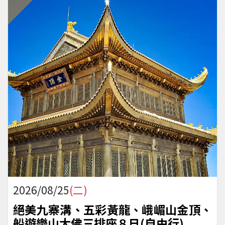
2026/08/25
(二)
絕美九寨溝、五彩黃龍、峨嵋山金頂、
船遊樂山大佛三排座８日(自由行)