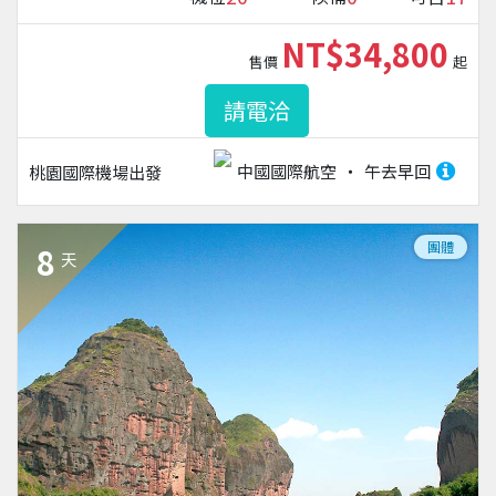
NT$34,800
售價
起
請電洽
中國國際航空
午去早回
桃園國際機場
出發
團體
8
天