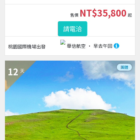
NT$35,800
售價
起
請電洽
華信航空
早去午回
桃園國際機場
出發
團體
12
天