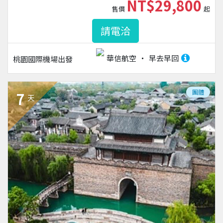
NT$29,800
售價
起
請電洽
華信航空
早去早回
桃園國際機場
出發
團體
7
天