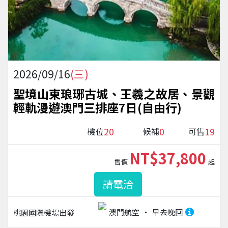
2026/09/16
(三)
聖境山東琅琊古城、王羲之故居、景觀
輕軌漫遊澳門三排座7日(自由行)
20
0
19
機位
候補
可售
NT$37,800
售價
起
請電洽
澳門航空
早去晚回
桃園國際機場
出發