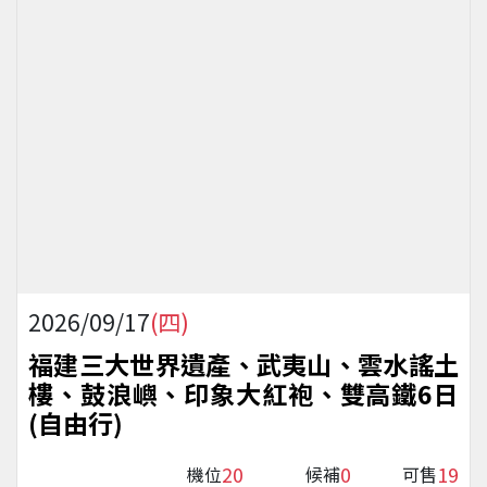
2026/09/17
(四)
福建三大世界遺產、武夷山、雲水謠土
樓、鼓浪嶼、印象大紅袍、雙高鐵6日
(自由行)
20
0
19
機位
候補
可售