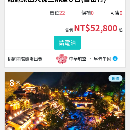
22
0
0
機位
候補
可售
NT$52,800
售價
起
請電洽
中華航空
早去午回
桃園國際機場
出發
團體
8
天