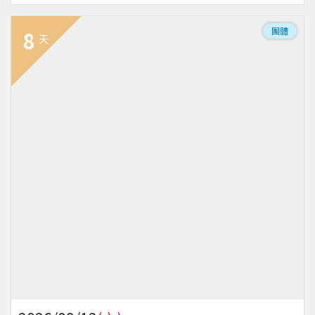
團體
8
天