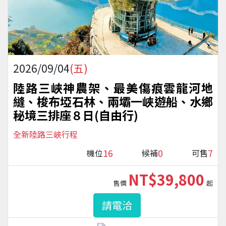
2026/09/04
(五)
陸路三峽神農架、最美傷痕雲龍河地
縫、梭布埡石林、兩壩一峽遊船、水鄉
秘境三排座８日(自由行)
全新陸路三峽行程
16
0
7
機位
候補
可售
NT$39,800
售價
起
請電洽