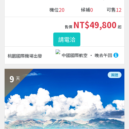
20
0
12
機位
候補
可售
NT$49,800
售價
起
請電洽
中國國際航空
晚去午回
桃園國際機場
出發
團體
9
天