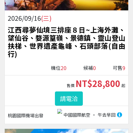
2026/09/16
(三)
江西尋夢仙境三排座８日~上海外灘、
望仙谷、婺源篁嶺、景德鎮、靈山登山
扶梯、世界遺產龜峰、石頭部落(自由
行)
20
0
9
機位
候補
可售
NT$28,800
售價
起
請電洽
中國國際航空
午去早回
桃園國際機場
出發