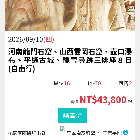
2026/09/10
(四)
河南龍門石窟、山西雲岡石窟、壺口瀑
布、平遙古城、豫晉尋跡三排座８日
(自由行)
16
0
2
機位
候補
可售
NT$43,800
售價
起
請電洽
中國南方航空
午去早回
桃園國際機場
出發