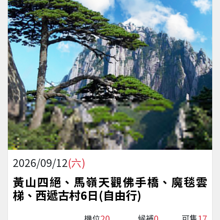
2026/09/12
(六)
黃山四絕、馬嶺天觀佛手橋、魔毯雲
梯、西遞古村6日(自由行)
20
0
17
機位
候補
可售