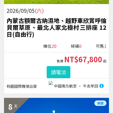
2026/09/05
(六)
內蒙古額爾古納濕地、越野車欣賞呼倫
貝爾草原、最北人家北極村三排座 12
日(自由行)
20
0
1
機位
候補
可售
NT$67,800
售價
起
請電洽
中國南方航空
午去早回
桃園國際機場
出發
團體
8
天