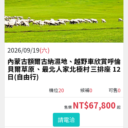
2026/09/19
(六)
內蒙古額爾古納濕地、越野車欣賞呼倫
貝爾草原、最北人家北極村三排座 12
日(自由行)
20
0
0
機位
候補
可售
NT$67,800
售價
起
請電洽