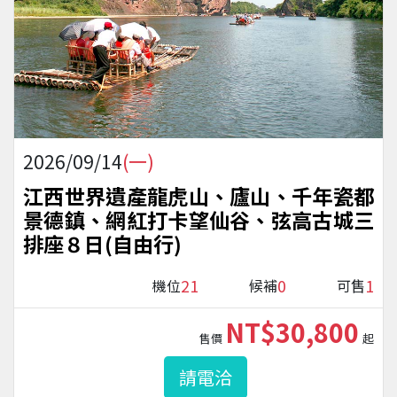
2026/09/14
(一)
江西世界遺產龍虎山、廬山、千年瓷都
景德鎮、網紅打卡望仙谷、弦高古城三
排座８日(自由行)
21
0
1
機位
候補
可售
NT$30,800
售價
起
請電洽