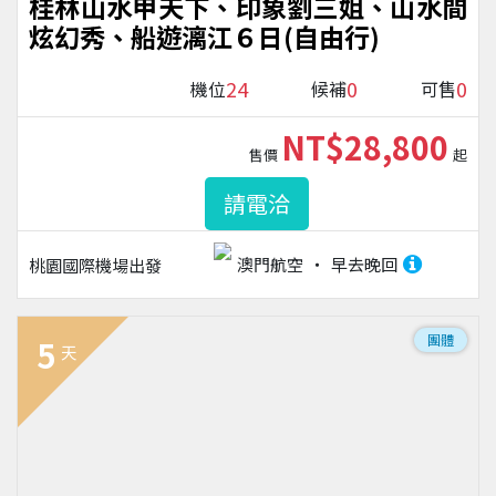
桂林山水甲天下、印象劉三姐、山水間
炫幻秀、船遊漓江６日(自由行)
24
0
0
機位
候補
可售
NT$28,800
售價
起
請電洽
澳門航空
早去晚回
桃園國際機場
出發
團體
5
天