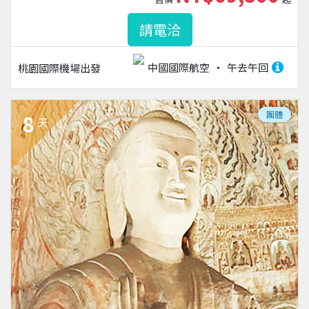
請電洽
中國國際航空
午去午回
桃園國際機場
出發
團體
8
天