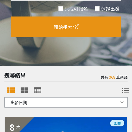
只找可報名
保證出發
開始搜索
搜尋結果
共有
368
筆商品
團體
8
天