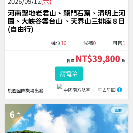
2026/09/12
(六)
河南聖地老君山、龍門石窟、清明上河
園、大峽谷雲台山 、天界山三排座８日
(自由行)
16
0
1
機位
候補
可售
NT$39,800
售價
起
請電洽
中國南方航空
午去早回
桃園國際機場
出發
團體
6
天