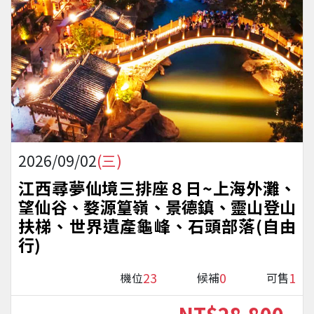
2026/09/02
(三)
江西尋夢仙境三排座８日~上海外灘、
望仙谷、婺源篁嶺、景德鎮、靈山登山
扶梯、世界遺產龜峰、石頭部落(自由
行)
23
0
1
機位
候補
可售