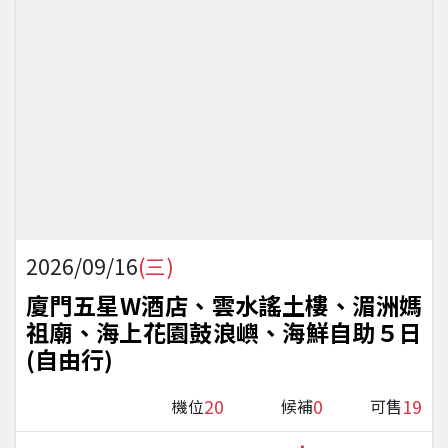
2026/09/16
(三)
廈門五星W酒店、雲水謠土樓、湄洲媽
祖廟、海上花園鼓浪嶼、海鮮自助５日
(自由行)
20
0
19
機位
候補
可售