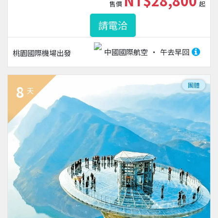
NT$28,800
售價
起
請電洽
中國國際航空
午去早回
桃園國際機場
出發
團體
8
天