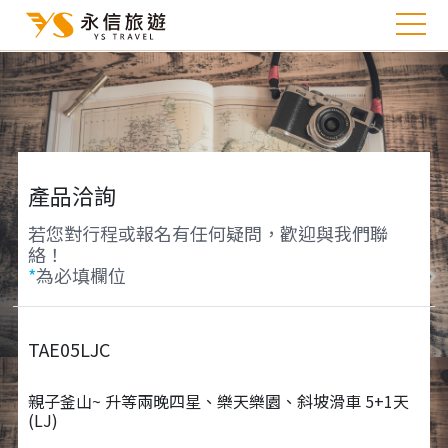
產品洽詢
若您對行程或報名有任何疑問，歡迎與我們聯
絡！
*
為必填欄位
TAE05LJC
親子釜山~ 升等兩晚四星、樂天樂園、斜坡滑車 5+1天
(LJ)