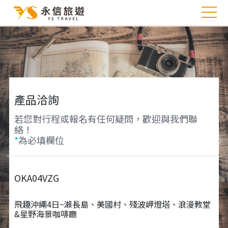
產品洽詢
若您對行程或報名有任何疑問，歡迎與我們聯
絡！
*
為必填欄位
OKA04VZG
飛趣沖繩4日~瀨長島、美國村、殘波岬燈塔、浪漫教堂
&星野海景咖啡廳