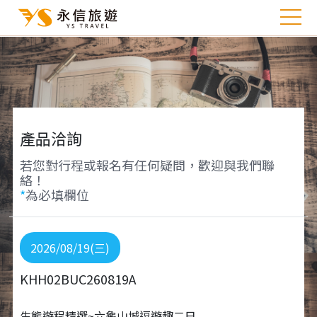
產品洽詢
若您對行程或報名有任何疑問，歡迎與我們聯
絡！
*
為必填欄位
2026/08/19(三)
KHH02BUC260819A
生態遊程精選~六龜山城逗遊趣二日