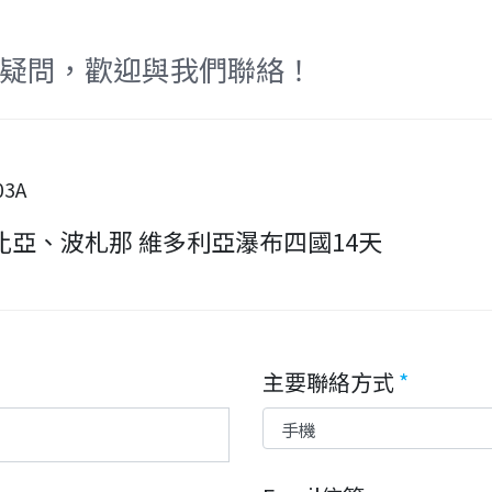
疑問，歡迎與我們聯絡！
03A
亞、波札那 維多利亞瀑布四國14天
主要聯絡方式
*