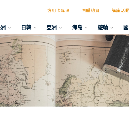
信用卡專區
團體總覽
講座活
美洲
日韓
亞洲
海島
遊輪
國