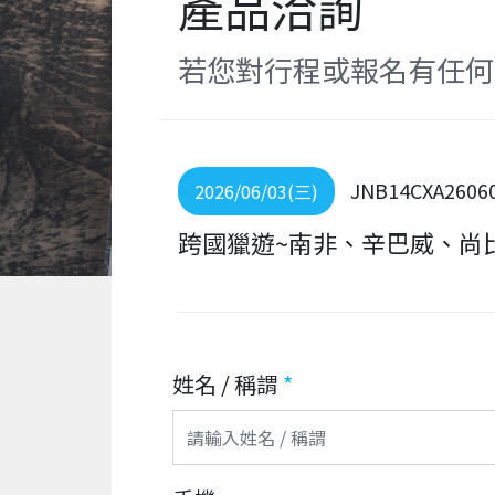
產品洽詢
若您對行程或報名有任何
JNB14CXA2606
2026/06/03(三)
跨國獵遊~南非、辛巴威、尚比
姓名 / 稱謂
*