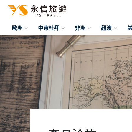
歐洲
中東杜拜
非洲
紐澳