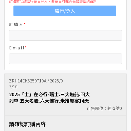
訂購商品請進行會員登入，非會員訂購需先驗證聯絡資料。
驗證/登入
訂 購 人
E m a i l
ZRH14EKS250710A / 2025/0
7/10
2025「士」在必行-瑞士.三大遊船.四大
列車.五大名峰.六大健行.米推饗宴14天
可售團位：經濟艙
0
請確認訂購內容