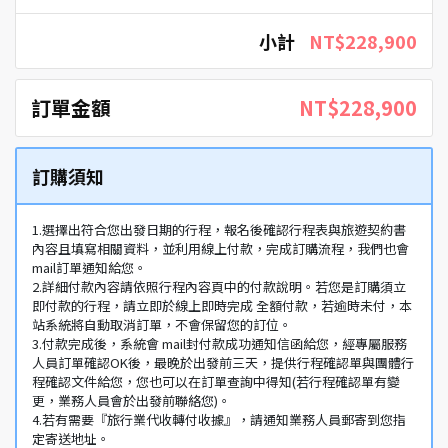
小計
NT$228,900
訂單金額
NT$228,900
訂購須知
1.選擇出符合您出發日期的行程，報名後確認行程表與旅遊契約書
內容且填寫相關資料，並利用線上付款，完成訂購流程，我們也會
mail訂單通知給您。
2.詳細付款內容請依照行程內容頁中的付款說明。若您是訂購須立
即付款的行程，請立即於線上即時完成 全額付款，若逾時未付，本
站系統將自動取消訂單，不會保留您的訂位。
3.付款完成後，系統會 mail封付款成功通知信函給您，經專屬服務
人員訂單確認OK後，最晚於出發前三天，提供行程確認單與團體行
程確認文件給您，您也可以在訂單查詢中得知(若行程確認單有變
更，業務人員會於出發前聯絡您)。
4.若有需要『旅行業代收轉付收據』，請通知業務人員郵寄到您指
定寄送地址。