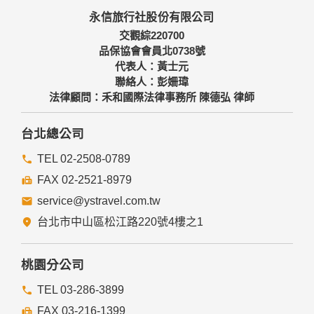
本網站主機均設有防火牆、防毒系統等相關的各項資訊安全設
永信旅行社股份有限公司
備及必要的安全防護措施，加以保護網站及您的個人資料採用
嚴格的保護措施，只由經過授權的人員才能接觸您的個人資
交觀綜220700
料，相關處理人員皆簽有保密合約，如有違反保密義務者，將
品保協會會員北0738號
會受到相關的法律處分。
代表人：黃士元
如因業務需要有必要委託其他單位提供服務時，本網站亦會嚴
聯絡人：彭姍瑋
格要求其遵守保密義務，並且採取必要檢查程序以確定其將確
法律顧問：禾和國際法律事務所 陳德弘 律師
實遵守。
四、網站對外的相關連結
台北總公司
本網站的網頁提供其他網站的網路連結，您也可經由本網站所
提供的連結，點選進入其他網站。但該連結網站不適用本網站
TEL 02-2508-0789
的隱私權保護政策，您必須參考該連結網站中的隱私權保護政
FAX 02-2521-8979
策。
service@ystravel.com.tw
五、與第三人共用個人資料之政策
台北市中山區松江路220號4樓之1
本網站絕不會提供、交換、出租或出售任何您的個人資料給其
他個人、團體、私人企業或公務機關，但有法律依據或合約義
務者，不在此限。
桃園分公司
前項但書之情形包括不限於：
TEL 03-286-3899
FAX 03-216-1399