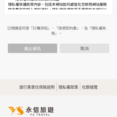
隱私權保護政策內容，包括本網站如何處理在您使用網站服務
時收集到的個人識別資料。隱私權保護政策不適用於本網站以
外的相關連結網站，也不適用於非本網站所委託或參與管理的
人員。
已閱讀並同意「訂購須知」、「旅遊契約書」、及「隱私權政
二、個人資料的蒐集、處理及利用方式
策」。
當您造訪本網站或使用本網站所提供之功能服務時，我們將視
該服務功能性質，請您提供必要的個人資料，並在該特定目的
範圍內處理及利用您的個人資料；非經您書面同意，本網站不
截止報名
取消
會將個人資料用於其他用途。
本網站在您使用服務信箱、問卷調查等互動性功能時，會保留
您所提供的姓名、電子郵件地址、聯絡方式及使用時間等。
於一般瀏覽時，伺服器會自行記錄相關行徑，包括您使用連線
設備的IP位址、使用時間、使用的瀏覽器、瀏覽及點選資料記
錄等，做為我們增進網站服務的參考依據，此記錄為內部應
用，決不對外公佈。
旅行業責任保險說明
隱私權政策
社群總覽
為提供精確的服務，我們會將收集的問卷調查內容進行統計與
分析，分析結果之統計數據或說明文字呈現，除供內部研究
外，我們會視需要公佈統計數據及說明文字，但不涉及特定個
人之資料。
三、資料之保護