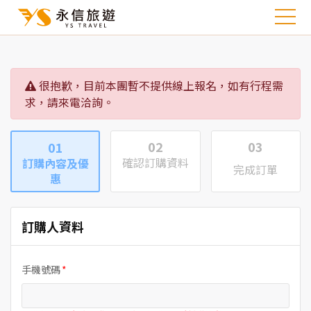
很抱歉，目前本團暫不提供線上報名，如有行程需
求，請來電洽詢。
02
03
01
確認訂購資料
訂購內容及優
完成訂單
惠
訂購人資料
手機號碼