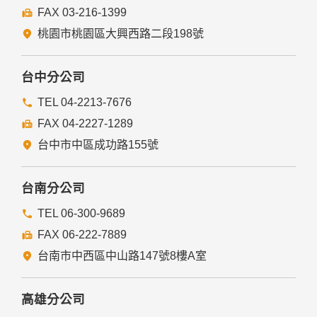
FAX 03-216-1399
經由您書面同意。
法律明文規定。
桃園市桃園區大興西路二段198號
為免除您生命、身體、自由或財產上之危險。
與公務機關或學術研究機構合作，基於公共利益為統計或學術
研究而有必要，且資料經過提供者處理或蒐集者依其揭露方式
台中分公司
無從識別特定之當事人。
當您在網站的行為，違反服務條款或可能損害或妨礙網站與其
TEL 04-2213-7676
他使用者權益或導致任何人遭受損害時，經網站管理單位研析
FAX 04-2227-1289
揭露您的個人資料是為了辨識、聯絡或採取法律行動所必要
者。
台中市中區成功路155號
有利於您的權益。
本網站委託廠商協助蒐集、處理或利用您的個人資料時，將對
委外廠商或個人善盡監督管理之責。
台南分公司
六、Cookie之使用
TEL 06-300-9689
為了提供您最佳的服務，本網站會在您的電腦中放置並取用我
FAX 06-222-7889
們的Cookie，若您不願接受Cookie的寫入，您可在您使用的
瀏覽器功能項中設定隱私權等級為高，即可拒絕Cookie的寫
台南市中西區中山路147號8樓A室
入，但可能會導至網站某些功能無法正常執行。
七、隱私權保護政策之修正
高雄分公司
本網站隱私權保護政策將因應需求隨時進行修正，修正後的條