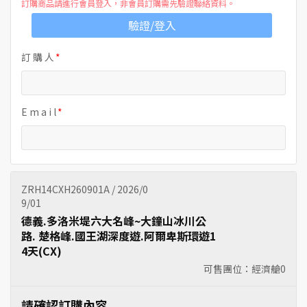
訂購商品請進行會員登入，非會員訂購需先驗證聯絡資料。
驗證/登入
訂 購 人
E m a i l
ZRH14CXH260901A / 2026/0
9/01
德義.多洛米堤六大名峰~大鐘山冰川公
路. 楚格峰.國王湖深度遊.阿爾卑斯環遊1
4天(CX)
可售團位：經濟艙
0
請確認訂購內容