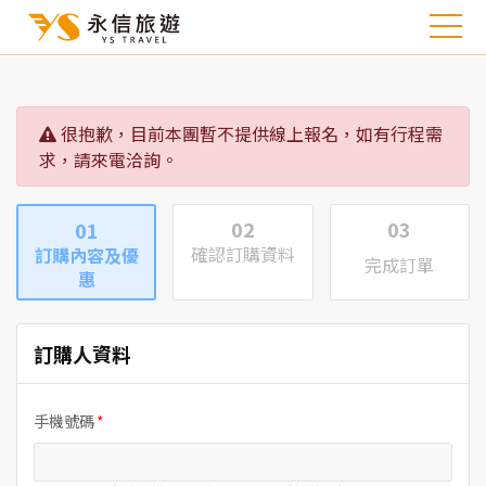
很抱歉，目前本團暫不提供線上報名，如有行程需
求，請來電洽詢。
02
03
01
確認訂購資料
訂購內容及優
完成訂單
惠
訂購人資料
手機號碼