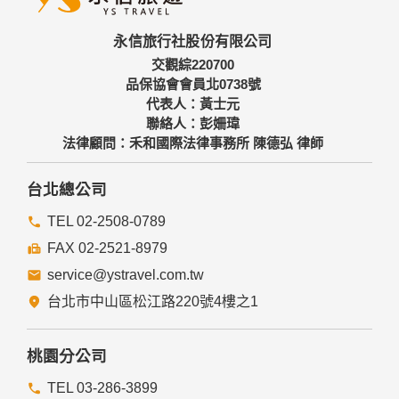
三、資料之保護
本網站主機均設有防火牆、防毒系統等相關的各項資訊安全設
永信旅行社股份有限公司
備及必要的安全防護措施，加以保護網站及您的個人資料採用
嚴格的保護措施，只由經過授權的人員才能接觸您的個人資
交觀綜220700
料，相關處理人員皆簽有保密合約，如有違反保密義務者，將
品保協會會員北0738號
會受到相關的法律處分。
代表人：黃士元
如因業務需要有必要委託其他單位提供服務時，本網站亦會嚴
聯絡人：彭姍瑋
格要求其遵守保密義務，並且採取必要檢查程序以確定其將確
法律顧問：禾和國際法律事務所 陳德弘 律師
實遵守。
四、網站對外的相關連結
台北總公司
本網站的網頁提供其他網站的網路連結，您也可經由本網站所
提供的連結，點選進入其他網站。但該連結網站不適用本網站
TEL 02-2508-0789
的隱私權保護政策，您必須參考該連結網站中的隱私權保護政
FAX 02-2521-8979
策。
service@ystravel.com.tw
五、與第三人共用個人資料之政策
台北市中山區松江路220號4樓之1
本網站絕不會提供、交換、出租或出售任何您的個人資料給其
他個人、團體、私人企業或公務機關，但有法律依據或合約義
務者，不在此限。
桃園分公司
前項但書之情形包括不限於：
TEL 03-286-3899