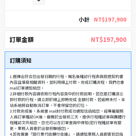
小計
NT$197,900
訂單金額
NT$197,900
訂購須知
1.選擇出符合您出發日期的行程，報名後確認行程表與旅遊契約書
內容且填寫相關資料，並利用線上付款，完成訂購流程，我們也會
mail訂單通知給您。
2.詳細付款內容請依照行程內容頁中的付款說明。若您是訂購須立
即付款的行程，請立即於線上即時完成 全額付款，若逾時未付，本
站系統將自動取消訂單，不會保留您的訂位。
3.付款完成後，系統會 mail封付款成功通知信函給您，經專屬服務
人員訂單確認OK後，最晚於出發前三天，提供行程確認單與團體行
程確認文件給您，您也可以在訂單查詢中得知(若行程確認單有變
更，業務人員會於出發前聯絡您)。
4.若有需要『旅行業代收轉付收據』，請通知業務人員郵寄到您指