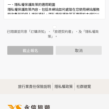
一、隱私權保護政策的適用範圍
隱私權保護政策內容，包括本網站如何處理在您使用網站服務
時收集到的個人識別資料。隱私權保護政策不適用於本網站以
外的相關連結網站，也不適用於非本網站所委託或參與管理的
人員。
已閱讀並同意「訂購須知」、「旅遊契約書」、及「隱私權政
二、個人資料的蒐集、處理及利用方式
策」。
當您造訪本網站或使用本網站所提供之功能服務時，我們將視
該服務功能性質，請您提供必要的個人資料，並在該特定目的
範圍內處理及利用您的個人資料；非經您書面同意，本網站不
截止報名
取消
會將個人資料用於其他用途。
本網站在您使用服務信箱、問卷調查等互動性功能時，會保留
您所提供的姓名、電子郵件地址、聯絡方式及使用時間等。
於一般瀏覽時，伺服器會自行記錄相關行徑，包括您使用連線
設備的IP位址、使用時間、使用的瀏覽器、瀏覽及點選資料記
錄等，做為我們增進網站服務的參考依據，此記錄為內部應
用，決不對外公佈。
旅行業責任保險說明
隱私權政策
社群總覽
為提供精確的服務，我們會將收集的問卷調查內容進行統計與
分析，分析結果之統計數據或說明文字呈現，除供內部研究
外，我們會視需要公佈統計數據及說明文字，但不涉及特定個
人之資料。