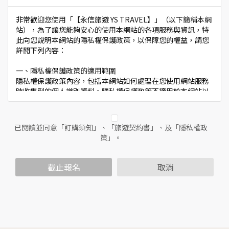
非常歡迎您使用「【永信旅遊 YS TRAVEL】」（以下簡稱本網
站），為了讓您能夠安心的使用本網站的各項服務與資訊，特
此向您說明本網站的隱私權保護政策，以保障您的權益，請您
詳閱下列內容：
一、隱私權保護政策的適用範圍
隱私權保護政策內容，包括本網站如何處理在您使用網站服務
時收集到的個人識別資料。隱私權保護政策不適用於本網站以
外的相關連結網站，也不適用於非本網站所委託或參與管理的
人員。
已閱讀並同意「訂購須知」、「旅遊契約書」、及「隱私權政
二、個人資料的蒐集、處理及利用方式
策」。
當您造訪本網站或使用本網站所提供之功能服務時，我們將視
該服務功能性質，請您提供必要的個人資料，並在該特定目的
範圍內處理及利用您的個人資料；非經您書面同意，本網站不
截止報名
取消
會將個人資料用於其他用途。
本網站在您使用服務信箱、問卷調查等互動性功能時，會保留
您所提供的姓名、電子郵件地址、聯絡方式及使用時間等。
於一般瀏覽時，伺服器會自行記錄相關行徑，包括您使用連線
設備的IP位址、使用時間、使用的瀏覽器、瀏覽及點選資料記
錄等，做為我們增進網站服務的參考依據，此記錄為內部應