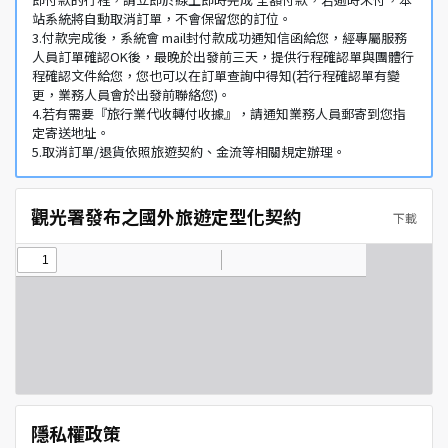
站系統將自動取消訂單，不會保留您的訂位。
3.付款完成後，系統會 mail封付款成功通知信函給您，經專屬服務
人員訂單確認OK後，最晚於出發前三天，提供行程確認單與團體行
程確認文件給您，您也可以在訂單查詢中得知(若行程確認單有變
更，業務人員會於出發前聯絡您)。
4.若有需要『旅行業代收轉付收據』，請通知業務人員郵寄到您指
定寄送地址。
5.取消訂單/退貨依照旅遊契約、金流等相關規定辦理。
觀光署發布之國外旅遊定型化契約
下載
隱私權政策