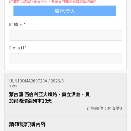
訂購商品請進行會員登入，非會員訂購需先驗證聯絡資料。
驗證/登入
訂 購 人
E m a i l
ULN13OMA260723A / 2026/0
7/23
蒙古國 西伯利亞大鐵路、奧立洪島、貝
加爾湖環湖列車13天
可售團位：經濟艙
0
請確認訂購內容