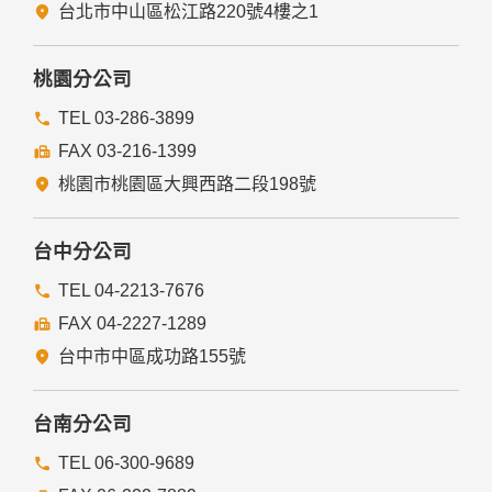
五、與第三人共用個人資料之政策
台北市中山區松江路220號4樓之1
本網站絕不會提供、交換、出租或出售任何您的個人資料給其
他個人、團體、私人企業或公務機關，但有法律依據或合約義
務者，不在此限。
桃園分公司
前項但書之情形包括不限於：
TEL 03-286-3899
FAX 03-216-1399
經由您書面同意。
法律明文規定。
桃園市桃園區大興西路二段198號
為免除您生命、身體、自由或財產上之危險。
與公務機關或學術研究機構合作，基於公共利益為統計或學術
研究而有必要，且資料經過提供者處理或蒐集者依其揭露方式
台中分公司
無從識別特定之當事人。
當您在網站的行為，違反服務條款或可能損害或妨礙網站與其
TEL 04-2213-7676
他使用者權益或導致任何人遭受損害時，經網站管理單位研析
FAX 04-2227-1289
揭露您的個人資料是為了辨識、聯絡或採取法律行動所必要
者。
台中市中區成功路155號
有利於您的權益。
本網站委託廠商協助蒐集、處理或利用您的個人資料時，將對
委外廠商或個人善盡監督管理之責。
台南分公司
六、Cookie之使用
TEL 06-300-9689
為了提供您最佳的服務，本網站會在您的電腦中放置並取用我