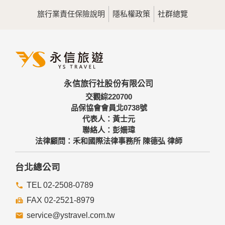
用，決不對外公佈。
旅行業責任保險說明
隱私權政策
社群總覽
為提供精確的服務，我們會將收集的問卷調查內容進行統計與
分析，分析結果之統計數據或說明文字呈現，除供內部研究
外，我們會視需要公佈統計數據及說明文字，但不涉及特定個
人之資料。
三、資料之保護
本網站主機均設有防火牆、防毒系統等相關的各項資訊安全設
永信旅行社股份有限公司
備及必要的安全防護措施，加以保護網站及您的個人資料採用
嚴格的保護措施，只由經過授權的人員才能接觸您的個人資
交觀綜220700
料，相關處理人員皆簽有保密合約，如有違反保密義務者，將
品保協會會員北0738號
會受到相關的法律處分。
代表人：黃士元
如因業務需要有必要委託其他單位提供服務時，本網站亦會嚴
聯絡人：彭姍瑋
格要求其遵守保密義務，並且採取必要檢查程序以確定其將確
法律顧問：禾和國際法律事務所 陳德弘 律師
實遵守。
四、網站對外的相關連結
台北總公司
本網站的網頁提供其他網站的網路連結，您也可經由本網站所
提供的連結，點選進入其他網站。但該連結網站不適用本網站
TEL 02-2508-0789
的隱私權保護政策，您必須參考該連結網站中的隱私權保護政
FAX 02-2521-8979
策。
service@ystravel.com.tw