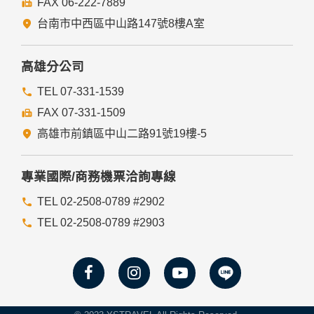
FAX 06-222-7889
們的Cookie，若您不願接受Cookie的寫入，您可在您使用的
瀏覽器功能項中設定隱私權等級為高，即可拒絕Cookie的寫
台南市中西區中山路147號8樓A室
入，但可能會導至網站某些功能無法正常執行。
七、隱私權保護政策之修正
高雄分公司
本網站隱私權保護政策將因應需求隨時進行修正，修正後的條
TEL 07-331-1539
款將刊登於網站上。
FAX 07-331-1509
高雄市前鎮區中山二路91號19樓-5
專業國際/商務機票洽詢專線
TEL 02-2508-0789 #2902
TEL 02-2508-0789 #2903