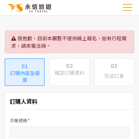
很抱歉，目前本團暫不提供線上報名，如有行程需
求，請來電洽詢。
02
03
01
確認訂購資料
訂購內容及優
完成訂單
惠
訂購人資料
手機號碼