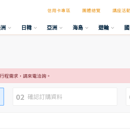
信用卡專區
團體總覽
講座活
美洲
日韓
亞洲
海島
遊輪
國
行程需求，請來電洽詢。
02
確認訂購資料