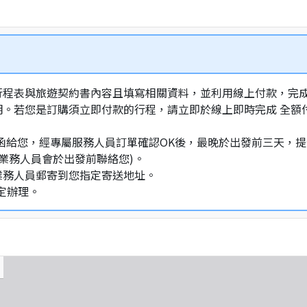
行程表與旅遊契約書內容且填寫相關資料，並利用線上付款，完成訂
明。若您是訂購須立即付款的行程，請立即於線上即時完成 全
通知信函給您，經專屬服務人員訂單確認OK後，最晚於出發前三天
業務人員會於出發前聯絡您)。
業務人員郵寄到您指定寄送地址。
定辦理。