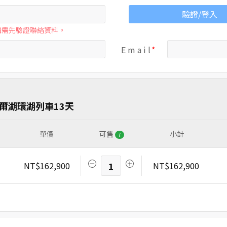
驗證/登入
購需先驗證聯絡資料。
E m a i l
爾湖環湖列車13天
單價
可售
小計
7
NT$162,900
1
NT$162,900