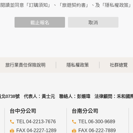
包括您使用連線設備的IP位址、使用時間、使用的瀏覽器、瀏覽
已閱讀並同意「訂購須知」、「旅遊契約書」、及「隱私權政策
內容進行統計與分析，分析結果之統計數據或說明文字呈現，除
截止報名
取消
各項資訊安全設備及必要的安全防護措施，加以保護網站及您的
簽有保密合約，如有違反保密義務者，將會受到相關的法律處分
，本網站亦會嚴格要求其遵守保密義務，並且採取必要檢查程序
旅行業責任保險說明
隱私權政策
社群總覽
可經由本網站所提供的連結，點選進入其他網站。但該連結網站
北0738號
代表人：黃士元
聯絡人：彭姍瑋
法律顧問：禾和國際
的個人資料給其他個人、團體、私人企業或公務機關，但有法律
台中分公司
台南分公司
TEL 04-2213-7676
TEL 06-300-9689
FAX 04-2227-1289
FAX 06-222-7889