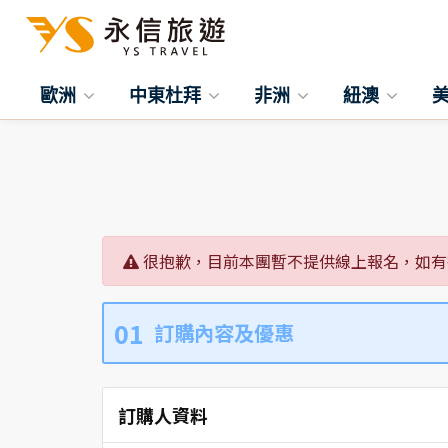
歐洲
中東杜拜
非洲
紐澳
很抱歉，目前本團暫不提供線上報名，如有
01
訂購內容及優惠
訂購人資料