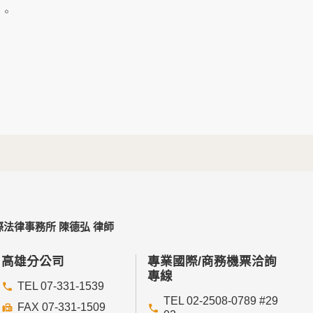
及點選資料記錄等，做為我們增進網站服務的參
」。
供內部研究外，我們會視需要公佈統計數據及說
個人資料採用嚴格的保護措施，只由經過授權的
。
以確定其將確實遵守。
不適用本網站的隱私權保護政策，您必須參考該
法律事務所 陳德弘 律師
依據或合約義務者，不在此限。
高雄分公司
專業國際/商務機票洽詢
專線
TEL 07-331-1539
TEL 02-2508-0789 #29
FAX 07-331-1509