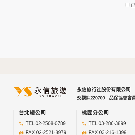
於一般瀏覽時，伺服器會自行記錄相關行徑，
考依據，此記錄為內部應用，決不對外公佈。
為提供精確的服務，我們會將收集的問卷調查
明文字，但不涉及特定個人之資料。
三、資料之保護
本網站主機均設有防火牆、防毒系統等相關的
人員才能接觸您的個人資料，相關處理人員皆
如因業務需要有必要委託其他單位提供服務時
四、網站對外的相關連結
本網站的網頁提供其他網站的網路連結，您也
連結網站中的隱私權保護政策。
永信旅行社股份有限公司
五、與第三人共用個人資料之政策
交觀綜220700
品保協會會員
本網站絕不會提供、交換、出租或出售任何您
前項但書之情形包括不限於：
台北總公司
桃園分公司
TEL 02-2508-0789
TEL 03-286-3899
經由您書面同意。
法律明文規定。
FAX 02-2521-8979
FAX 03-216-1399