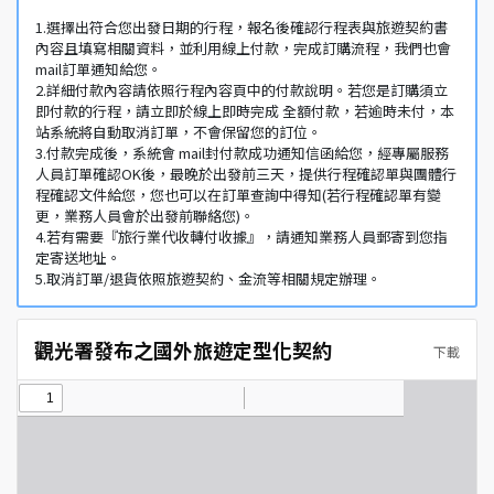
1.選擇出符合您出發日期的行程，報名後確認行程表與旅遊契約書
內容且填寫相關資料，並利用線上付款，完成訂購流程，我們也會
mail訂單通知給您。
2.詳細付款內容請依照行程內容頁中的付款說明。若您是訂購須立
即付款的行程，請立即於線上即時完成 全額付款，若逾時未付，本
站系統將自動取消訂單，不會保留您的訂位。
3.付款完成後，系統會 mail封付款成功通知信函給您，經專屬服務
人員訂單確認OK後，最晚於出發前三天，提供行程確認單與團體行
程確認文件給您，您也可以在訂單查詢中得知(若行程確認單有變
更，業務人員會於出發前聯絡您)。
4.若有需要『旅行業代收轉付收據』，請通知業務人員郵寄到您指
定寄送地址。
5.取消訂單/退貨依照旅遊契約、金流等相關規定辦理。
觀光署發布之國外旅遊定型化契約
下載