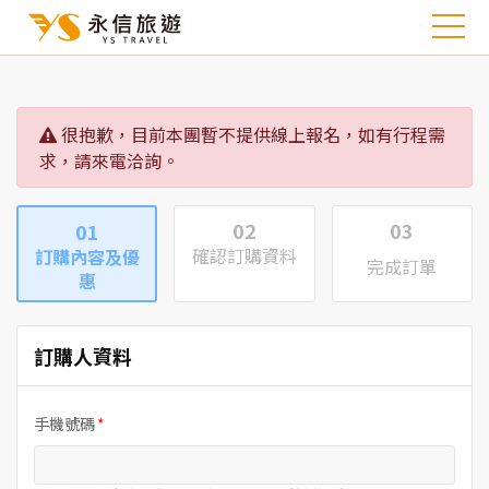
很抱歉，目前本團暫不提供線上報名，如有行程需
求，請來電洽詢。
02
03
01
確認訂購資料
訂購內容及優
完成訂單
惠
訂購人資料
手機號碼