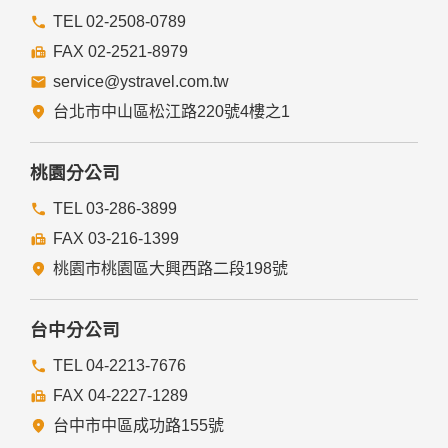
本網站的網頁提供其他網站的網路連結，您也可經由本網站所
提供的連結，點選進入其他網站。但該連結網站不適用本網站
TEL 02-2508-0789
的隱私權保護政策，您必須參考該連結網站中的隱私權保護政
FAX 02-2521-8979
策。
service@ystravel.com.tw
五、與第三人共用個人資料之政策
台北市中山區松江路220號4樓之1
本網站絕不會提供、交換、出租或出售任何您的個人資料給其
他個人、團體、私人企業或公務機關，但有法律依據或合約義
務者，不在此限。
桃園分公司
前項但書之情形包括不限於：
TEL 03-286-3899
FAX 03-216-1399
經由您書面同意。
法律明文規定。
桃園市桃園區大興西路二段198號
為免除您生命、身體、自由或財產上之危險。
與公務機關或學術研究機構合作，基於公共利益為統計或學術
研究而有必要，且資料經過提供者處理或蒐集者依其揭露方式
台中分公司
無從識別特定之當事人。
當您在網站的行為，違反服務條款或可能損害或妨礙網站與其
TEL 04-2213-7676
他使用者權益或導致任何人遭受損害時，經網站管理單位研析
FAX 04-2227-1289
揭露您的個人資料是為了辨識、聯絡或採取法律行動所必要
者。
台中市中區成功路155號
有利於您的權益。