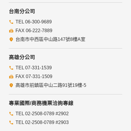
本網站委託廠商協助蒐集、處理或利用您的個人資料時，將對
委外廠商或個人善盡監督管理之責。
台南分公司
六、Cookie之使用
TEL 06-300-9689
為了提供您最佳的服務，本網站會在您的電腦中放置並取用我
FAX 06-222-7889
們的Cookie，若您不願接受Cookie的寫入，您可在您使用的
瀏覽器功能項中設定隱私權等級為高，即可拒絕Cookie的寫
台南市中西區中山路147號8樓A室
入，但可能會導至網站某些功能無法正常執行。
七、隱私權保護政策之修正
高雄分公司
本網站隱私權保護政策將因應需求隨時進行修正，修正後的條
TEL 07-331-1539
款將刊登於網站上。
FAX 07-331-1509
高雄市前鎮區中山二路91號19樓-5
專業國際/商務機票洽詢專線
TEL 02-2508-0789 #2902
TEL 02-2508-0789 #2903