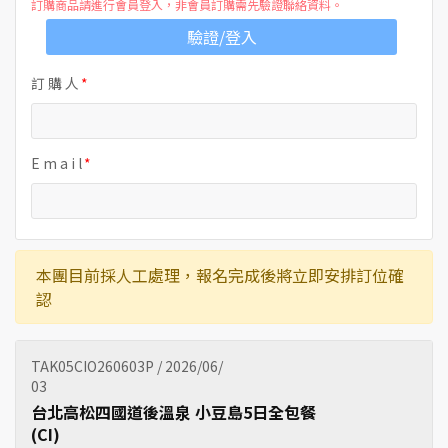
訂購商品請進行會員登入，非會員訂購需先驗證聯絡資料。
驗證/登入
訂 購 人
E m a i l
本團目前採人工處理，報名完成後將立即安排訂位確
認
TAK05CIO260603P / 2026/06/
03
台北高松四國道後溫泉 小豆島5日全包餐
(CI)