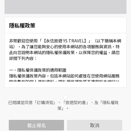
隱私權政策
非常歡迎您使用「【永信旅遊 YS TRAVEL】」（以下簡稱本網
站），為了讓您能夠安心的使用本網站的各項服務與資訊，特
此向您說明本網站的隱私權保護政策，以保障您的權益，請您
詳閱下列內容：
一、隱私權保護政策的適用範圍
隱私權保護政策內容，包括本網站如何處理在您使用網站服務
時收集到的個人識別資料。隱私權保護政策不適用於本網站以
外的相關連結網站，也不適用於非本網站所委託或參與管理的
人員。
已閱讀並同意「訂購須知」、「旅遊契約書」、及「隱私權政
二、個人資料的蒐集、處理及利用方式
策」。
當您造訪本網站或使用本網站所提供之功能服務時，我們將視
該服務功能性質，請您提供必要的個人資料，並在該特定目的
範圍內處理及利用您的個人資料；非經您書面同意，本網站不
截止報名
取消
會將個人資料用於其他用途。