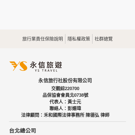
本網站在您使用服務信箱、問卷調查等互動性功能時，會保留
您所提供的姓名、電子郵件地址、聯絡方式及使用時間等。
於一般瀏覽時，伺服器會自行記錄相關行徑，包括您使用連線
設備的IP位址、使用時間、使用的瀏覽器、瀏覽及點選資料記
錄等，做為我們增進網站服務的參考依據，此記錄為內部應
用，決不對外公佈。
旅行業責任保險說明
隱私權政策
社群總覽
為提供精確的服務，我們會將收集的問卷調查內容進行統計與
分析，分析結果之統計數據或說明文字呈現，除供內部研究
外，我們會視需要公佈統計數據及說明文字，但不涉及特定個
人之資料。
三、資料之保護
本網站主機均設有防火牆、防毒系統等相關的各項資訊安全設
永信旅行社股份有限公司
備及必要的安全防護措施，加以保護網站及您的個人資料採用
嚴格的保護措施，只由經過授權的人員才能接觸您的個人資
交觀綜220700
料，相關處理人員皆簽有保密合約，如有違反保密義務者，將
品保協會會員北0738號
會受到相關的法律處分。
代表人：黃士元
如因業務需要有必要委託其他單位提供服務時，本網站亦會嚴
聯絡人：彭姍瑋
格要求其遵守保密義務，並且採取必要檢查程序以確定其將確
法律顧問：禾和國際法律事務所 陳德弘 律師
實遵守。
四、網站對外的相關連結
台北總公司