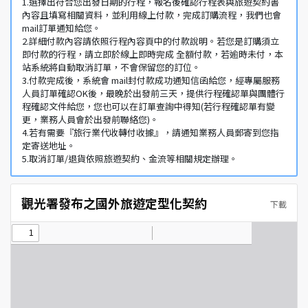
1.選擇出符合您出發日期的行程，報名後確認行程表與旅遊契約書
內容且填寫相關資料，並利用線上付款，完成訂購流程，我們也會
mail訂單通知給您。
2.詳細付款內容請依照行程內容頁中的付款說明。若您是訂購須立
即付款的行程，請立即於線上即時完成 全額付款，若逾時未付，本
站系統將自動取消訂單，不會保留您的訂位。
3.付款完成後，系統會 mail封付款成功通知信函給您，經專屬服務
人員訂單確認OK後，最晚於出發前三天，提供行程確認單與團體行
程確認文件給您，您也可以在訂單查詢中得知(若行程確認單有變
更，業務人員會於出發前聯絡您)。
4.若有需要『旅行業代收轉付收據』，請通知業務人員郵寄到您指
定寄送地址。
5.取消訂單/退貨依照旅遊契約、金流等相關規定辦理。
觀光署發布之國外旅遊定型化契約
下載