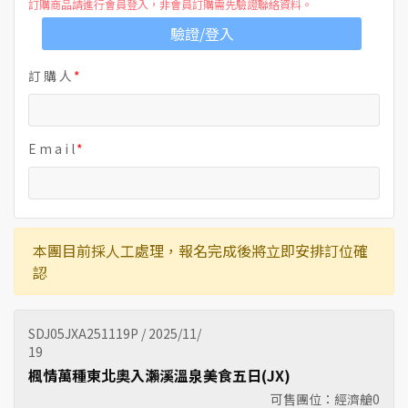
訂購商品請進行會員登入，非會員訂購需先驗證聯絡資料。
驗證/登入
訂 購 人
E m a i l
本團目前採人工處理，報名完成後將立即安排訂位確
認
SDJ05JXA251119P / 2025/11/
19
楓情萬種東北奧入瀨溪溫泉美食五日(JX)
可售團位：經濟艙
0