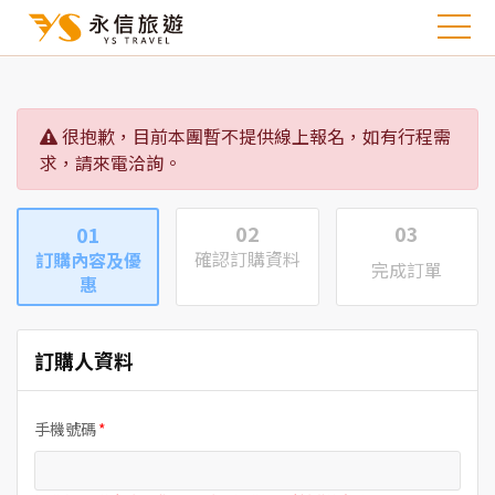
很抱歉，目前本團暫不提供線上報名，如有行程需
求，請來電洽詢。
02
03
01
確認訂購資料
訂購內容及優
完成訂單
惠
訂購人資料
手機號碼