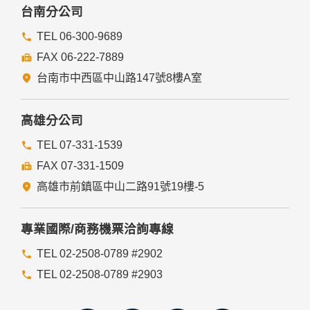
委外廠商或個人善盡監督管理之責。
台南分公司
六、Cookie之使用
TEL 06-300-9689
為了提供您最佳的服務，本網站會在您的電腦中放置並取用我
FAX 06-222-7889
們的Cookie，若您不願接受Cookie的寫入，您可在您使用的
瀏覽器功能項中設定隱私權等級為高，即可拒絕Cookie的寫
台南市中西區中山路147號8樓A室
入，但可能會導至網站某些功能無法正常執行。
七、隱私權保護政策之修正
高雄分公司
本網站隱私權保護政策將因應需求隨時進行修正，修正後的條
TEL 07-331-1539
款將刊登於網站上。
FAX 07-331-1509
高雄市前鎮區中山二路91號19樓-5
專業國際/商務機票洽詢專線
TEL 02-2508-0789 #2902
TEL 02-2508-0789 #2903