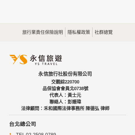
您所提供的姓名、電子郵件地址、聯絡方式及使用時間等。
於一般瀏覽時，伺服器會自行記錄相關行徑，包括您使用連線
設備的IP位址、使用時間、使用的瀏覽器、瀏覽及點選資料記
錄等，做為我們增進網站服務的參考依據，此記錄為內部應
用，決不對外公佈。
旅行業責任保險說明
隱私權政策
社群總覽
為提供精確的服務，我們會將收集的問卷調查內容進行統計與
分析，分析結果之統計數據或說明文字呈現，除供內部研究
外，我們會視需要公佈統計數據及說明文字，但不涉及特定個
人之資料。
三、資料之保護
本網站主機均設有防火牆、防毒系統等相關的各項資訊安全設
永信旅行社股份有限公司
備及必要的安全防護措施，加以保護網站及您的個人資料採用
嚴格的保護措施，只由經過授權的人員才能接觸您的個人資
交觀綜220700
料，相關處理人員皆簽有保密合約，如有違反保密義務者，將
品保協會會員北0738號
會受到相關的法律處分。
代表人：黃士元
如因業務需要有必要委託其他單位提供服務時，本網站亦會嚴
聯絡人：彭姍瑋
格要求其遵守保密義務，並且採取必要檢查程序以確定其將確
法律顧問：禾和國際法律事務所 陳德弘 律師
實遵守。
四、網站對外的相關連結
台北總公司
本網站的網頁提供其他網站的網路連結，您也可經由本網站所
TEL 02-2508-0789