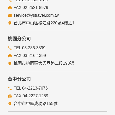
提供的連結，點選進入其他網站。但該連結網站不適用本網站
的隱私權保護政策，您必須參考該連結網站中的隱私權保護政
FAX 02-2521-8979
策。
service@ystravel.com.tw
五、與第三人共用個人資料之政策
台北市中山區松江路220號4樓之1
本網站絕不會提供、交換、出租或出售任何您的個人資料給其
他個人、團體、私人企業或公務機關，但有法律依據或合約義
務者，不在此限。
桃園分公司
前項但書之情形包括不限於：
TEL 03-286-3899
FAX 03-216-1399
經由您書面同意。
法律明文規定。
桃園市桃園區大興西路二段198號
為免除您生命、身體、自由或財產上之危險。
與公務機關或學術研究機構合作，基於公共利益為統計或學術
研究而有必要，且資料經過提供者處理或蒐集者依其揭露方式
台中分公司
無從識別特定之當事人。
當您在網站的行為，違反服務條款或可能損害或妨礙網站與其
TEL 04-2213-7676
他使用者權益或導致任何人遭受損害時，經網站管理單位研析
FAX 04-2227-1289
揭露您的個人資料是為了辨識、聯絡或採取法律行動所必要
者。
台中市中區成功路155號
有利於您的權益。
本網站委託廠商協助蒐集、處理或利用您的個人資料時，將對