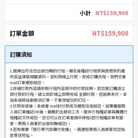
小計
NT$159,900
訂單金額
NT$159,900
訂購須知
1.選擇出符合您出發日期的行程，報名後確認行程表與旅遊契約書
內容且填寫相關資料，並利用線上付款，完成訂購流程，我們也會
mail訂單通知給您。
2.詳細付款內容請依照行程內容頁中的付款說明。若您是訂購須立
即付款的行程，請立即於線上即時完成 全額付款，若逾時未付，本
站系統將自動取消訂單，不會保留您的訂位。
3.付款完成後，系統會 mail封付款成功通知信函給您，經專屬服務
人員訂單確認OK後，最晚於出發前三天，提供行程確認單與團體行
程確認文件給您，您也可以在訂單查詢中得知(若行程確認單有變
更，業務人員會於出發前聯絡您)。
4.若有需要『旅行業代收轉付收據』，請通知業務人員郵寄到您指
定寄送地址。