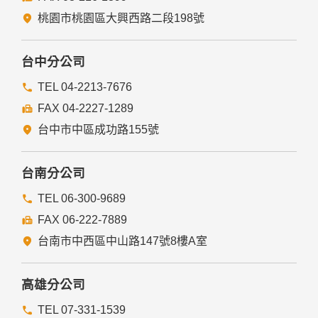
經由您書面同意。
法律明文規定。
桃園市桃園區大興西路二段198號
為免除您生命、身體、自由或財產上之危險。
與公務機關或學術研究機構合作，基於公共利益為統計或學術
研究而有必要，且資料經過提供者處理或蒐集者依其揭露方式
台中分公司
無從識別特定之當事人。
當您在網站的行為，違反服務條款或可能損害或妨礙網站與其
TEL 04-2213-7676
他使用者權益或導致任何人遭受損害時，經網站管理單位研析
FAX 04-2227-1289
揭露您的個人資料是為了辨識、聯絡或採取法律行動所必要
者。
台中市中區成功路155號
有利於您的權益。
本網站委託廠商協助蒐集、處理或利用您的個人資料時，將對
委外廠商或個人善盡監督管理之責。
台南分公司
六、Cookie之使用
TEL 06-300-9689
為了提供您最佳的服務，本網站會在您的電腦中放置並取用我
FAX 06-222-7889
們的Cookie，若您不願接受Cookie的寫入，您可在您使用的
瀏覽器功能項中設定隱私權等級為高，即可拒絕Cookie的寫
台南市中西區中山路147號8樓A室
入，但可能會導至網站某些功能無法正常執行。
七、隱私權保護政策之修正
高雄分公司
本網站隱私權保護政策將因應需求隨時進行修正，修正後的條
TEL 07-331-1539
款將刊登於網站上。