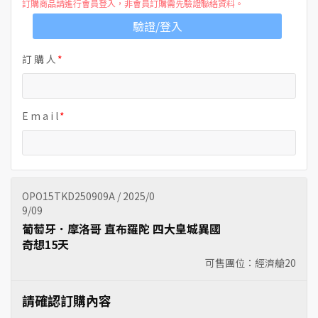
訂購商品請進行會員登入，非會員訂購需先驗證聯絡資料。
驗證/登入
訂 購 人
E m a i l
OPO15TKD250909A / 2025/0
9/09
葡萄牙．摩洛哥 直布羅陀 四大皇城異國
奇想15天
可售團位：經濟艙
20
請確認訂購內容