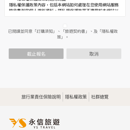
隱私權保護政策內容，包括本網站如何處理在您使用網站服務
時收集到的個人識別資料。隱私權保護政策不適用於本網站以
外的相關連結網站，也不適用於非本網站所委託或參與管理的
人員。
已閱讀並同意「訂購須知」、「旅遊契約書」、及「隱私權政
二、個人資料的蒐集、處理及利用方式
策」。
當您造訪本網站或使用本網站所提供之功能服務時，我們將視
該服務功能性質，請您提供必要的個人資料，並在該特定目的
範圍內處理及利用您的個人資料；非經您書面同意，本網站不
截止報名
取消
會將個人資料用於其他用途。
本網站在您使用服務信箱、問卷調查等互動性功能時，會保留
您所提供的姓名、電子郵件地址、聯絡方式及使用時間等。
於一般瀏覽時，伺服器會自行記錄相關行徑，包括您使用連線
設備的IP位址、使用時間、使用的瀏覽器、瀏覽及點選資料記
錄等，做為我們增進網站服務的參考依據，此記錄為內部應
用，決不對外公佈。
旅行業責任保險說明
隱私權政策
社群總覽
為提供精確的服務，我們會將收集的問卷調查內容進行統計與
分析，分析結果之統計數據或說明文字呈現，除供內部研究
外，我們會視需要公佈統計數據及說明文字，但不涉及特定個
人之資料。
三、資料之保護