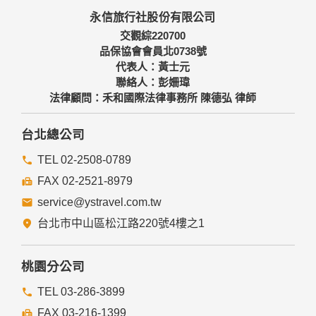
本網站主機均設有防火牆、防毒系統等相關的各項資訊安全設
永信旅行社股份有限公司
備及必要的安全防護措施，加以保護網站及您的個人資料採用
嚴格的保護措施，只由經過授權的人員才能接觸您的個人資
交觀綜220700
料，相關處理人員皆簽有保密合約，如有違反保密義務者，將
品保協會會員北0738號
會受到相關的法律處分。
代表人：黃士元
如因業務需要有必要委託其他單位提供服務時，本網站亦會嚴
聯絡人：彭姍瑋
格要求其遵守保密義務，並且採取必要檢查程序以確定其將確
法律顧問：禾和國際法律事務所 陳德弘 律師
實遵守。
四、網站對外的相關連結
台北總公司
本網站的網頁提供其他網站的網路連結，您也可經由本網站所
提供的連結，點選進入其他網站。但該連結網站不適用本網站
TEL 02-2508-0789
的隱私權保護政策，您必須參考該連結網站中的隱私權保護政
FAX 02-2521-8979
策。
service@ystravel.com.tw
五、與第三人共用個人資料之政策
台北市中山區松江路220號4樓之1
本網站絕不會提供、交換、出租或出售任何您的個人資料給其
他個人、團體、私人企業或公務機關，但有法律依據或合約義
務者，不在此限。
桃園分公司
前項但書之情形包括不限於：
TEL 03-286-3899
FAX 03-216-1399