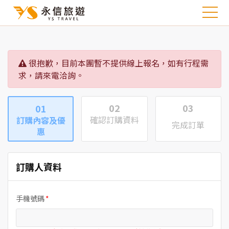
很抱歉，目前本團暫不提供線上報名，如有行程需
求，請來電洽詢。
02
03
01
確認訂購資料
訂購內容及優
完成訂單
惠
訂購人資料
手機號碼