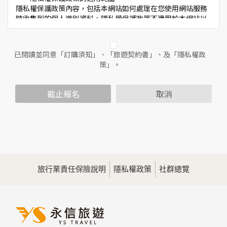
隱私權保護政策內容，包括本網站如何處理在您使用網站服務
時收集到的個人識別資料。隱私權保護政策不適用於本網站以
外的相關連結網站，也不適用於非本網站所委託或參與管理的
人員。
已閱讀並同意「訂購須知」、「旅遊契約書」、及「隱私權政
二、個人資料的蒐集、處理及利用方式
策」。
當您造訪本網站或使用本網站所提供之功能服務時，我們將視
該服務功能性質，請您提供必要的個人資料，並在該特定目的
範圍內處理及利用您的個人資料；非經您書面同意，本網站不
截止報名
取消
會將個人資料用於其他用途。
本網站在您使用服務信箱、問卷調查等互動性功能時，會保留
您所提供的姓名、電子郵件地址、聯絡方式及使用時間等。
於一般瀏覽時，伺服器會自行記錄相關行徑，包括您使用連線
設備的IP位址、使用時間、使用的瀏覽器、瀏覽及點選資料記
錄等，做為我們增進網站服務的參考依據，此記錄為內部應
用，決不對外公佈。
旅行業責任保險說明
隱私權政策
社群總覽
為提供精確的服務，我們會將收集的問卷調查內容進行統計與
分析，分析結果之統計數據或說明文字呈現，除供內部研究
外，我們會視需要公佈統計數據及說明文字，但不涉及特定個
人之資料。
三、資料之保護