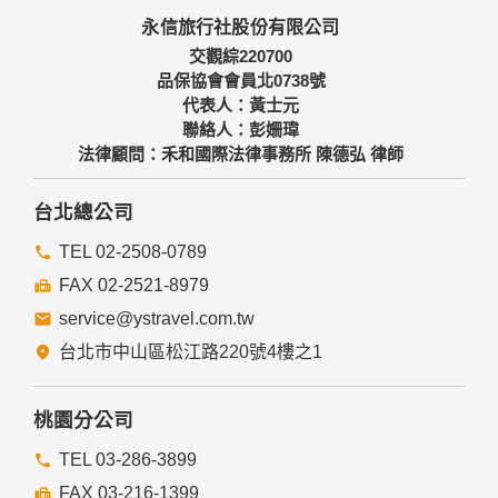
本網站主機均設有防火牆、防毒系統等相關的各項資訊安全設
永信旅行社股份有限公司
備及必要的安全防護措施，加以保護網站及您的個人資料採用
嚴格的保護措施，只由經過授權的人員才能接觸您的個人資
交觀綜220700
料，相關處理人員皆簽有保密合約，如有違反保密義務者，將
品保協會會員北0738號
會受到相關的法律處分。
代表人：黃士元
如因業務需要有必要委託其他單位提供服務時，本網站亦會嚴
聯絡人：彭姍瑋
格要求其遵守保密義務，並且採取必要檢查程序以確定其將確
法律顧問：禾和國際法律事務所 陳德弘 律師
實遵守。
四、網站對外的相關連結
台北總公司
本網站的網頁提供其他網站的網路連結，您也可經由本網站所
提供的連結，點選進入其他網站。但該連結網站不適用本網站
TEL 02-2508-0789
的隱私權保護政策，您必須參考該連結網站中的隱私權保護政
FAX 02-2521-8979
策。
service@ystravel.com.tw
五、與第三人共用個人資料之政策
台北市中山區松江路220號4樓之1
本網站絕不會提供、交換、出租或出售任何您的個人資料給其
他個人、團體、私人企業或公務機關，但有法律依據或合約義
務者，不在此限。
桃園分公司
前項但書之情形包括不限於：
TEL 03-286-3899
FAX 03-216-1399