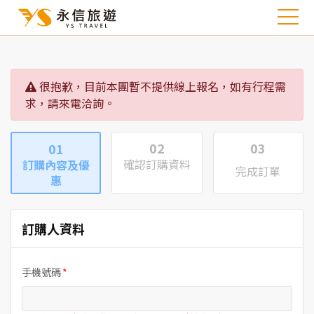
很抱歉，目前本團暫不提供線上報名，如有行程需
求，請來電洽詢。
02
03
01
確認訂購資料
訂購內容及優
完成訂單
惠
訂購人資料
手機號碼