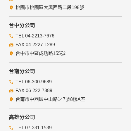
經由您書面同意。
法律明文規定。
桃園市桃園區大興西路二段198號
為免除您生命、身體、自由或財產上之危險。
與公務機關或學術研究機構合作，基於公共利益為統計或學術
研究而有必要，且資料經過提供者處理或蒐集者依其揭露方式
台中分公司
無從識別特定之當事人。
當您在網站的行為，違反服務條款或可能損害或妨礙網站與其
TEL 04-2213-7676
他使用者權益或導致任何人遭受損害時，經網站管理單位研析
FAX 04-2227-1289
揭露您的個人資料是為了辨識、聯絡或採取法律行動所必要
者。
台中市中區成功路155號
有利於您的權益。
本網站委託廠商協助蒐集、處理或利用您的個人資料時，將對
委外廠商或個人善盡監督管理之責。
台南分公司
六、Cookie之使用
TEL 06-300-9689
為了提供您最佳的服務，本網站會在您的電腦中放置並取用我
FAX 06-222-7889
們的Cookie，若您不願接受Cookie的寫入，您可在您使用的
瀏覽器功能項中設定隱私權等級為高，即可拒絕Cookie的寫
台南市中西區中山路147號8樓A室
入，但可能會導至網站某些功能無法正常執行。
七、隱私權保護政策之修正
高雄分公司
本網站隱私權保護政策將因應需求隨時進行修正，修正後的條
TEL 07-331-1539
款將刊登於網站上。