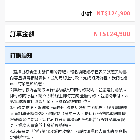
小計
NT$124,900
訂單金額
NT$124,900
訂購須知
1.選擇出符合您出發日期的行程，報名後確認行程表與旅遊契約書
內容且填寫相關資料，並利用線上付款，完成訂購流程，我們也會
mail訂單通知給您。
2.詳細付款內容請依照行程內容頁中的付款說明。若您是訂購須立
即付款的行程，請立即於線上即時完成 全額付款，若逾時未付，本
站系統將自動取消訂單，不會保留您的訂位。
3.付款完成後，系統會 mail封付款成功通知信函給您，經專屬服務
人員訂單確認OK後，最晚於出發前三天，提供行程確認單與團體行
程確認文件給您，您也可以在訂單查詢中得知(若行程確認單有變
更，業務人員會於出發前聯絡您)。
4.若有需要『旅行業代收轉付收據』，請通知業務人員郵寄到您指
定寄送地址。