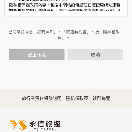
隱私權保護政策內容，包括本網站如何處理在您使用網站服務
時收集到的個人識別資料。隱私權保護政策不適用於本網站以
外的相關連結網站，也不適用於非本網站所委託或參與管理的
人員。
已閱讀並同意「訂購須知」、「旅遊契約書」、及「隱私權政
二、個人資料的蒐集、處理及利用方式
策」。
當您造訪本網站或使用本網站所提供之功能服務時，我們將視
該服務功能性質，請您提供必要的個人資料，並在該特定目的
範圍內處理及利用您的個人資料；非經您書面同意，本網站不
截止報名
取消
會將個人資料用於其他用途。
本網站在您使用服務信箱、問卷調查等互動性功能時，會保留
您所提供的姓名、電子郵件地址、聯絡方式及使用時間等。
於一般瀏覽時，伺服器會自行記錄相關行徑，包括您使用連線
設備的IP位址、使用時間、使用的瀏覽器、瀏覽及點選資料記
錄等，做為我們增進網站服務的參考依據，此記錄為內部應
用，決不對外公佈。
旅行業責任保險說明
隱私權政策
社群總覽
為提供精確的服務，我們會將收集的問卷調查內容進行統計與
分析，分析結果之統計數據或說明文字呈現，除供內部研究
外，我們會視需要公佈統計數據及說明文字，但不涉及特定個
人之資料。
三、資料之保護