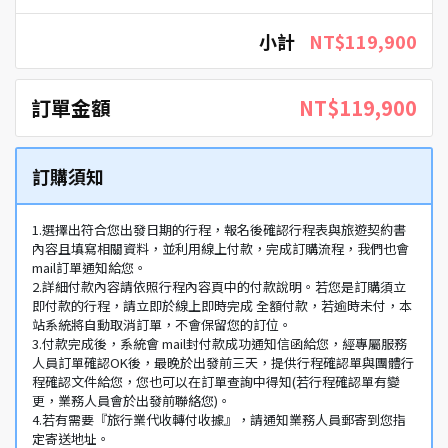
小計
NT$119,900
訂單金額
NT$119,900
訂購須知
1.選擇出符合您出發日期的行程，報名後確認行程表與旅遊契約書
內容且填寫相關資料，並利用線上付款，完成訂購流程，我們也會
mail訂單通知給您。
2.詳細付款內容請依照行程內容頁中的付款說明。若您是訂購須立
即付款的行程，請立即於線上即時完成 全額付款，若逾時未付，本
站系統將自動取消訂單，不會保留您的訂位。
3.付款完成後，系統會 mail封付款成功通知信函給您，經專屬服務
人員訂單確認OK後，最晚於出發前三天，提供行程確認單與團體行
程確認文件給您，您也可以在訂單查詢中得知(若行程確認單有變
更，業務人員會於出發前聯絡您)。
4.若有需要『旅行業代收轉付收據』，請通知業務人員郵寄到您指
定寄送地址。