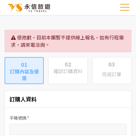
很抱歉，目前本團暫不提供線上報名，如有行程需
求，請來電洽詢。
02
03
01
確認訂購資料
訂購內容及優
完成訂單
惠
訂購人資料
手機號碼