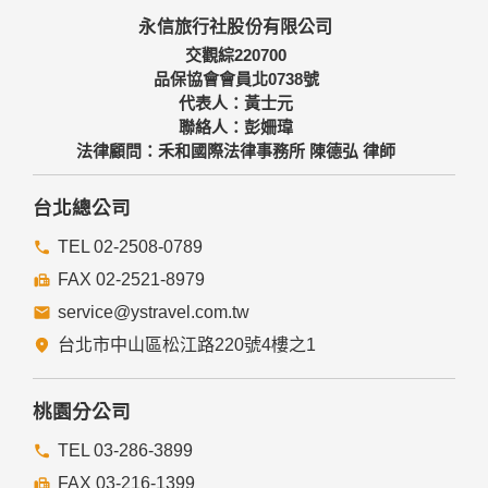
本網站主機均設有防火牆、防毒系統等相關的各項資訊安全設
永信旅行社股份有限公司
備及必要的安全防護措施，加以保護網站及您的個人資料採用
嚴格的保護措施，只由經過授權的人員才能接觸您的個人資
交觀綜220700
料，相關處理人員皆簽有保密合約，如有違反保密義務者，將
品保協會會員北0738號
會受到相關的法律處分。
代表人：黃士元
如因業務需要有必要委託其他單位提供服務時，本網站亦會嚴
聯絡人：彭姍瑋
格要求其遵守保密義務，並且採取必要檢查程序以確定其將確
法律顧問：禾和國際法律事務所 陳德弘 律師
實遵守。
四、網站對外的相關連結
台北總公司
本網站的網頁提供其他網站的網路連結，您也可經由本網站所
提供的連結，點選進入其他網站。但該連結網站不適用本網站
TEL 02-2508-0789
的隱私權保護政策，您必須參考該連結網站中的隱私權保護政
FAX 02-2521-8979
策。
service@ystravel.com.tw
五、與第三人共用個人資料之政策
台北市中山區松江路220號4樓之1
本網站絕不會提供、交換、出租或出售任何您的個人資料給其
他個人、團體、私人企業或公務機關，但有法律依據或合約義
務者，不在此限。
桃園分公司
前項但書之情形包括不限於：
TEL 03-286-3899
FAX 03-216-1399