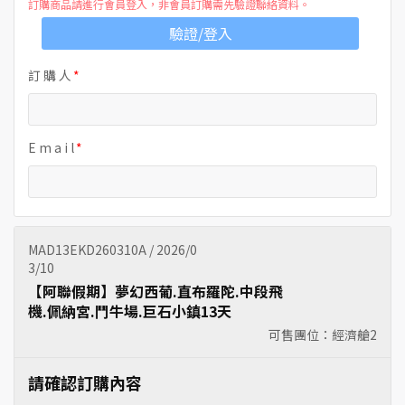
訂購商品請進行會員登入，非會員訂購需先驗證聯絡資料。
驗證/登入
訂 購 人
E m a i l
MAD13EKD260310A / 2026/0
3/10
【阿聯假期】夢幻西葡.直布羅陀.中段飛
機.佩納宮.鬥牛場.巨石小鎮13天
可售團位：經濟艙
2
請確認訂購內容