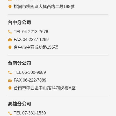
經由您書面同意。
法律明文規定。
桃園市桃園區大興西路二段198號
為免除您生命、身體、自由或財產上之危險。
與公務機關或學術研究機構合作，基於公共利益為統計或學術
研究而有必要，且資料經過提供者處理或蒐集者依其揭露方式
台中分公司
無從識別特定之當事人。
當您在網站的行為，違反服務條款或可能損害或妨礙網站與其
TEL 04-2213-7676
他使用者權益或導致任何人遭受損害時，經網站管理單位研析
FAX 04-2227-1289
揭露您的個人資料是為了辨識、聯絡或採取法律行動所必要
者。
台中市中區成功路155號
有利於您的權益。
本網站委託廠商協助蒐集、處理或利用您的個人資料時，將對
委外廠商或個人善盡監督管理之責。
台南分公司
六、Cookie之使用
TEL 06-300-9689
為了提供您最佳的服務，本網站會在您的電腦中放置並取用我
FAX 06-222-7889
們的Cookie，若您不願接受Cookie的寫入，您可在您使用的
瀏覽器功能項中設定隱私權等級為高，即可拒絕Cookie的寫
台南市中西區中山路147號8樓A室
入，但可能會導至網站某些功能無法正常執行。
七、隱私權保護政策之修正
高雄分公司
本網站隱私權保護政策將因應需求隨時進行修正，修正後的條
TEL 07-331-1539
款將刊登於網站上。