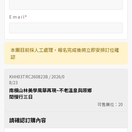
E m a i l
本團目前採人工處理，報名完成後將立即安排訂位確
認
KHH03TRC260823B / 2026/0
8/23
南橫山林美學風華再現~不老溫泉與原鄉
間慢行三日
可售團位：
20
請確認訂購內容