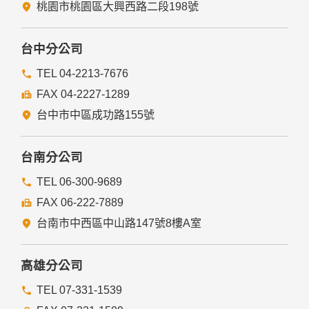
法律明文規定。
桃園市桃園區大興西路二段198號
為免除您生命、身體、自由或財產上之危險。
與公務機關或學術研究機構合作，基於公共利益為統計或學術
研究而有必要，且資料經過提供者處理或蒐集者依其揭露方式
台中分公司
無從識別特定之當事人。
當您在網站的行為，違反服務條款或可能損害或妨礙網站與其
TEL 04-2213-7676
他使用者權益或導致任何人遭受損害時，經網站管理單位研析
FAX 04-2227-1289
揭露您的個人資料是為了辨識、聯絡或採取法律行動所必要
者。
台中市中區成功路155號
有利於您的權益。
本網站委託廠商協助蒐集、處理或利用您的個人資料時，將對
委外廠商或個人善盡監督管理之責。
台南分公司
六、Cookie之使用
TEL 06-300-9689
為了提供您最佳的服務，本網站會在您的電腦中放置並取用我
FAX 06-222-7889
們的Cookie，若您不願接受Cookie的寫入，您可在您使用的
瀏覽器功能項中設定隱私權等級為高，即可拒絕Cookie的寫
台南市中西區中山路147號8樓A室
入，但可能會導至網站某些功能無法正常執行。
七、隱私權保護政策之修正
高雄分公司
本網站隱私權保護政策將因應需求隨時進行修正，修正後的條
TEL 07-331-1539
款將刊登於網站上。