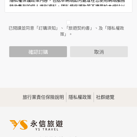
隱私權保護政策內容，包括本網站如何處理在您使用網站服務
時收集到的個人識別資料。隱私權保護政策不適用於本網站以
外的相關連結網站，也不適用於非本網站所委託或參與管理的
人員。
已閱讀並同意「訂購須知」、「旅遊契約書」、及「隱私權政
二、個人資料的蒐集、處理及利用方式
策」。
當您造訪本網站或使用本網站所提供之功能服務時，我們將視
該服務功能性質，請您提供必要的個人資料，並在該特定目的
範圍內處理及利用您的個人資料；非經您書面同意，本網站不
確認訂購
取消
會將個人資料用於其他用途。
本網站在您使用服務信箱、問卷調查等互動性功能時，會保留
您所提供的姓名、電子郵件地址、聯絡方式及使用時間等。
於一般瀏覽時，伺服器會自行記錄相關行徑，包括您使用連線
設備的IP位址、使用時間、使用的瀏覽器、瀏覽及點選資料記
錄等，做為我們增進網站服務的參考依據，此記錄為內部應
用，決不對外公佈。
旅行業責任保險說明
隱私權政策
社群總覽
為提供精確的服務，我們會將收集的問卷調查內容進行統計與
分析，分析結果之統計數據或說明文字呈現，除供內部研究
外，我們會視需要公佈統計數據及說明文字，但不涉及特定個
人之資料。
三、資料之保護
本網站主機均設有防火牆、防毒系統等相關的各項資訊安全設