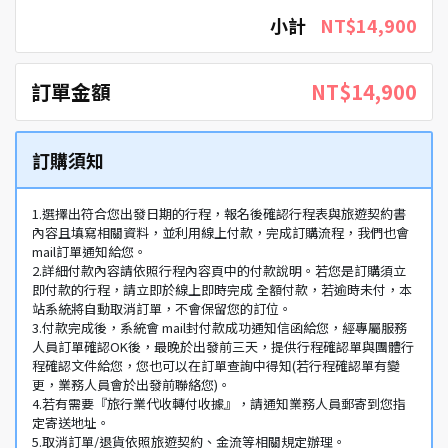
小計
NT$14,900
訂單金額
NT$14,900
訂購須知
1.選擇出符合您出發日期的行程，報名後確認行程表與旅遊契約書
內容且填寫相關資料，並利用線上付款，完成訂購流程，我們也會
mail訂單通知給您。
2.詳細付款內容請依照行程內容頁中的付款說明。若您是訂購須立
即付款的行程，請立即於線上即時完成 全額付款，若逾時未付，本
站系統將自動取消訂單，不會保留您的訂位。
3.付款完成後，系統會 mail封付款成功通知信函給您，經專屬服務
人員訂單確認OK後，最晚於出發前三天，提供行程確認單與團體行
程確認文件給您，您也可以在訂單查詢中得知(若行程確認單有變
更，業務人員會於出發前聯絡您)。
4.若有需要『旅行業代收轉付收據』，請通知業務人員郵寄到您指
定寄送地址。
5.取消訂單/退貨依照旅遊契約、金流等相關規定辦理。