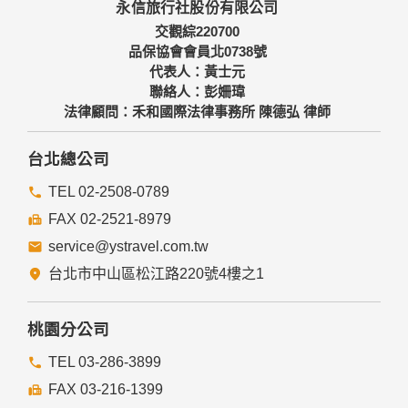
永信旅行社股份有限公司
備及必要的安全防護措施，加以保護網站及您的個人資料採用
嚴格的保護措施，只由經過授權的人員才能接觸您的個人資
交觀綜220700
料，相關處理人員皆簽有保密合約，如有違反保密義務者，將
品保協會會員北0738號
會受到相關的法律處分。
代表人：黃士元
如因業務需要有必要委託其他單位提供服務時，本網站亦會嚴
聯絡人：彭姍瑋
格要求其遵守保密義務，並且採取必要檢查程序以確定其將確
法律顧問：禾和國際法律事務所 陳德弘 律師
實遵守。
四、網站對外的相關連結
台北總公司
本網站的網頁提供其他網站的網路連結，您也可經由本網站所
提供的連結，點選進入其他網站。但該連結網站不適用本網站
TEL 02-2508-0789
的隱私權保護政策，您必須參考該連結網站中的隱私權保護政
FAX 02-2521-8979
策。
service@ystravel.com.tw
五、與第三人共用個人資料之政策
台北市中山區松江路220號4樓之1
本網站絕不會提供、交換、出租或出售任何您的個人資料給其
他個人、團體、私人企業或公務機關，但有法律依據或合約義
務者，不在此限。
桃園分公司
前項但書之情形包括不限於：
TEL 03-286-3899
FAX 03-216-1399
經由您書面同意。